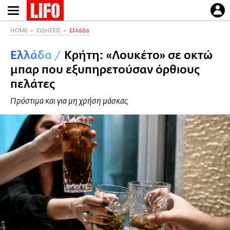
Παράκαμψη
προς
το
HOME
ΕΙΔΗΣΕΙΣ
Ελλάδα
κυρίως
Ελλάδα
/
Κρήτη: «Λουκέτο» σε οκτώ
περιεχόμενο
μπαρ που εξυπηρετούσαν όρθιους
πελάτες
Πρόστιμα και για μη χρήση μάσκας