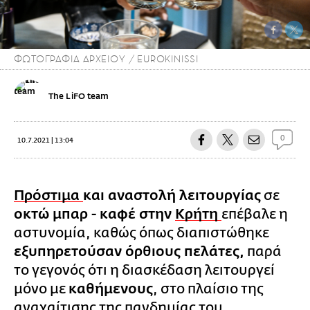
ΦΩΤΟΓΡΑΦΙΑ ΑΡΧΕΙΟΥ / EUROKINISSI
The LiFO team
0
10.7.2021 | 13:04
Πρόστιμα
και αναστολή λειτουργίας
σε
οκτώ μπαρ - καφέ στην
Κρήτη
επέβαλε η
αστυνομία, καθώς όπως διαπιστώθηκε
εξυπηρετούσαν όρθιους πελάτες,
παρά
το γεγονός ότι η διασκέδαση λειτουργεί
μόνο με
καθήμενους
, στο πλαίσιο της
αναχαίτισης της πανδημίας του