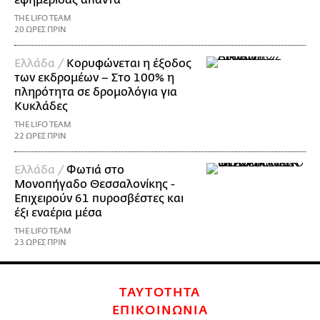
εφημερίδας απαντά
THE LIFO TEAM
20 ΩΡΕΣ ΠΡΙΝ
Ελλάδα /
Κορυφώνεται η έξοδος
των εκδρομέων – Στο 100% η
πληρότητα σε δρομολόγια για
Κυκλάδες
THE LIFO TEAM
22 ΩΡΕΣ ΠΡΙΝ
Ελλάδα /
Φωτιά στο
Μονοπήγαδο Θεσσαλονίκης -
Επιχειρούν 61 πυροσβέστες και
έξι εναέρια μέσα
THE LIFO TEAM
23 ΩΡΕΣ ΠΡΙΝ
ΤΑΥΤΟΤΗΤΑ
ΕΠΙΚΟΙΝΩΝΙΑ