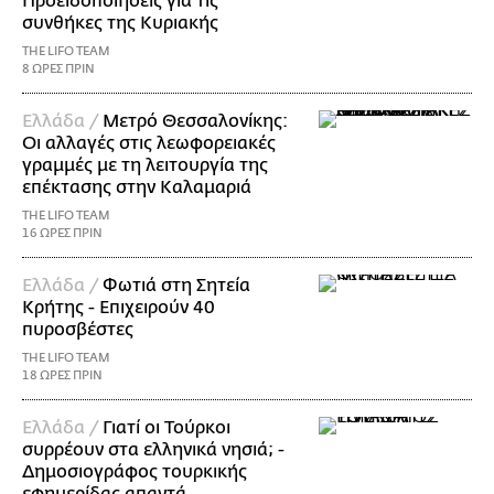
Προειδοποιήσεις για τις
συνθήκες της Κυριακής
THE LIFO TEAM
8 ΩΡΕΣ ΠΡΙΝ
Ελλάδα /
Μετρό Θεσσαλονίκης:
Οι αλλαγές στις λεωφορειακές
γραμμές με τη λειτουργία της
επέκτασης στην Καλαμαριά
THE LIFO TEAM
16 ΩΡΕΣ ΠΡΙΝ
Ελλάδα /
Φωτιά στη Σητεία
Κρήτης - Επιχειρούν 40
πυροσβέστες
THE LIFO TEAM
18 ΩΡΕΣ ΠΡΙΝ
Ελλάδα /
Γιατί οι Τούρκοι
συρρέουν στα ελληνικά νησιά; -
Δημοσιογράφος τουρκικής