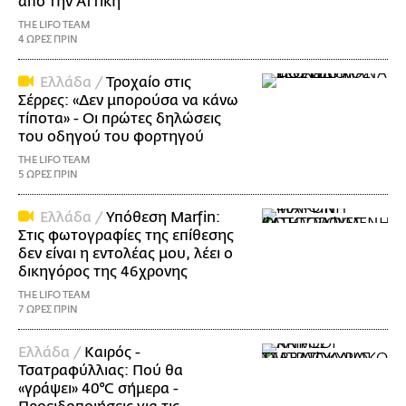
από την Αττική
THE LIFO TEAM
4 ΩΡΕΣ ΠΡΙΝ
Ελλάδα /
Τροχαίο στις
Σέρρες: «Δεν μπορούσα να κάνω
τίποτα» - Οι πρώτες δηλώσεις
του οδηγού του φορτηγού
THE LIFO TEAM
5 ΩΡΕΣ ΠΡΙΝ
Ελλάδα /
Υπόθεση Marfin:
Στις φωτογραφίες της επίθεσης
δεν είναι η εντολέας μου, λέει ο
δικηγόρος της 46χρονης
THE LIFO TEAM
7 ΩΡΕΣ ΠΡΙΝ
Ελλάδα /
Καιρός -
Τσατραφύλλιας: Πού θα
«γράψει» 40°C σήμερα -