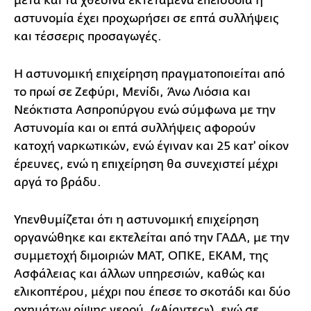
μετά και τα χθεσινά εκτεταμένα επεισόδια η
αστυνομία έχει προχωρήσει σε επτά συλλήψεις
και τέσσερις προσαγωγές.
Η αστυνομική επιχείρηση πραγματοποιείται από
το πρωί σε Ζεφύρι, Μενίδι, Άνω Λιόσια και
Νεόκτιστα Ασπροπύργου ενώ σύμφωνα με την
Αστυνομία και οι επτά συλλήψεις αφορούν
κατοχή ναρκωτικών, ενώ έγιναν και 25 κατ' οίκον
έρευνες, ενώ η επιχείρηση θα συνεχιστεί μέχρι
αργά το βράδυ.
Υπενθυμίζεται ότι η αστυνομική επιχείρηση
οργανώθηκε και εκτελείται από την ΓΑΔΑ, με την
συμμετοχή διμοιριών ΜΑΤ, ΟΠΚΕ, ΕΚΑΜ, της
Ασφάλειας και άλλων υπηρεσιών, καθώς και
ελικοπτέρου, μέχρι που έπεσε το σκοτάδι και δύο
οχημάτων ρίψης νερού, («Αίαντες»), ενώ σε