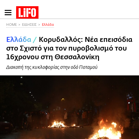
Παράκαμψη
προς
το
HOME
ΕΙΔΗΣΕΙΣ
Ελλάδα
κυρίως
Ελλάδα
/
Κορυδαλλός: Νέα επεισόδια
περιεχόμενο
στο Σχιστό για τον πυροβολισμό του
16χρονου στη Θεσσαλονίκη
Διακοπή της κυκλοφορίας στην οδό Ποταμού