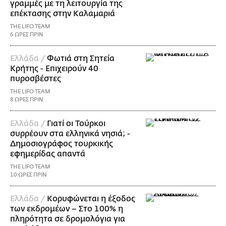
γραμμές με τη λειτουργία της
επέκτασης στην Καλαμαριά
THE LIFO TEAM
6 ΩΡΕΣ ΠΡΙΝ
Ελλάδα /
Φωτιά στη Σητεία
Κρήτης - Επιχειρούν 40
πυροσβέστες
THE LIFO TEAM
8 ΩΡΕΣ ΠΡΙΝ
Ελλάδα /
Γιατί οι Τούρκοι
συρρέουν στα ελληνικά νησιά; -
Δημοσιογράφος τουρκικής
εφημερίδας απαντά
THE LIFO TEAM
10 ΩΡΕΣ ΠΡΙΝ
Ελλάδα /
Κορυφώνεται η έξοδος
των εκδρομέων – Στο 100% η
πληρότητα σε δρομολόγια για