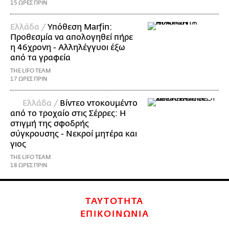
15 ΩΡΕΣ ΠΡΙΝ
Ελλάδα /
Υπόθεση Marfin:
Προθεσμία να απολογηθεί πήρε
η 46χρονη - Αλληλέγγυοι έξω
από τα γραφεία
THE LIFO TEAM
17 ΩΡΕΣ ΠΡΙΝ
Ελλάδα /
Βίντεο ντοκουμέντο
από το τροχαίο στις Σέρρες: Η
στιγμή της σφοδρής
σύγκρουσης - Νεκροί μητέρα και
γιος
THE LIFO TEAM
18 ΩΡΕΣ ΠΡΙΝ
ΤΑΥΤΟΤΗΤΑ
ΕΠΙΚΟΙΝΩΝΙΑ