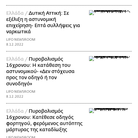
Ελλάδα /
Δυτική Αττική: Σε
εξέλιξη η αστυνομική
επιχείρηση- Επτά συλλήψεις για
ναρκωτικά
LIFO NEWSROOM
8.12.2022
Ελλάδα /
Πυροβολισμός
16χρονου: Η κατάθεση του
αστυνομικού- «Δεν στόχευσα
προς τον οδηγό ή τον
συνοδηγό»
LIFO NEWSROOM
8.12.2022
Ελλάδα /
Πυροβολισμός
16χρονου: Κατέθεσε οδηγός
φορτηγού, φερόμενος αυτόπτης
μάρτυρας της καταδίωξης
LIFO NEWSROOM