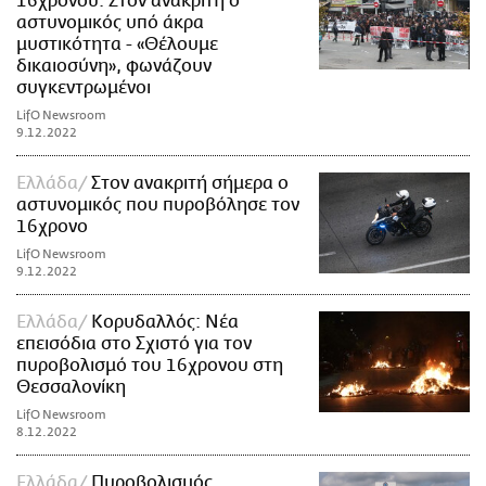
16χρονου: Στον ανακριτή ο
αστυνομικός υπό άκρα
μυστικότητα - «Θέλουμε
δικαιοσύνη», φωνάζουν
συγκεντρωμένοι
LifO Newsroom
9.12.2022
Ελλάδα
Στον ανακριτή σήμερα ο
αστυνομικός που πυροβόλησε τον
16χρονο
LifO Newsroom
9.12.2022
Ελλάδα
Κορυδαλλός: Νέα
επεισόδια στο Σχιστό για τον
πυροβολισμό του 16χρονου στη
Θεσσαλονίκη
LifO Newsroom
8.12.2022
Ελλάδα
Πυροβολισμός