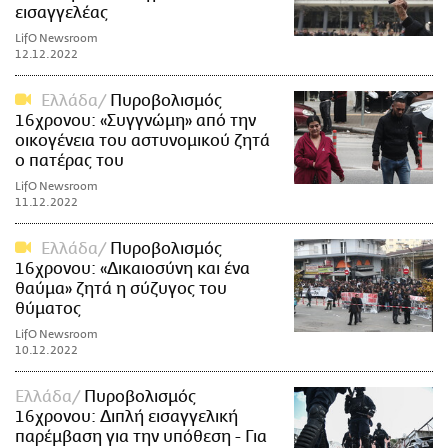
εισαγγελέας
LifO Newsroom
12.12.2022
Ελλάδα
Πυροβολισμός
16χρονου: «Συγγνώμη» από την
οικογένεια του αστυνομικού ζητά
ο πατέρας του
LifO Newsroom
11.12.2022
Ελλάδα
Πυροβολισμός
16χρονου: «Δικαιοσύνη και ένα
θαύμα» ζητά η σύζυγος του
θύματος
LifO Newsroom
10.12.2022
Ελλάδα
Πυροβολισμός
16χρονου: Διπλή εισαγγελική
παρέμβαση για την υπόθεση - Για