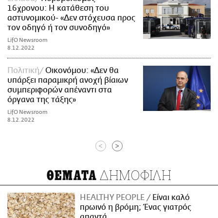
16χρονου: Η κατάθεση του
αστυνομικού- «Δεν στόχευσα προς
τον οδηγό ή τον συνοδηγό»
LifO Newsroom
8.12.2022
Πολιτική
Οικονόμου: «Δεν θα
υπάρξει παραμικρή ανοχή βίαιων
συμπεριφορών απέναντι στα
όργανα της τάξης»
LifO Newsroom
8.12.2022
<
>
ΔΗΜΟΦΙΛΗ
ΘΕΜΑΤΑ
HEALTHY PEOPLE
Είναι καλό
πρωινό η βρόμη; Ένας γιατρός
απαντά