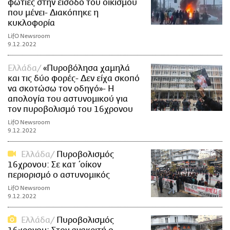
φωτιές στην είσοδο του οικισμού
που μένει- Διακόπηκε η
κυκλοφορία
LifO Newsroom
9.12.2022
Ελλάδα
«Πυροβόλησα χαμηλά
και τις δύο φορές- Δεν είχα σκοπό
να σκοτώσω τον οδηγό»- Η
απολογία του αστυνομικού για
τον πυροβολισμό του 16χρονου
LifO Newsroom
9.12.2022
Ελλάδα
Πυροβολισμός
16χρονου: Σε κατ΄οίκον
περιορισμό ο αστυνομικός
LifO Newsroom
9.12.2022
Ελλάδα
Πυροβολισμός