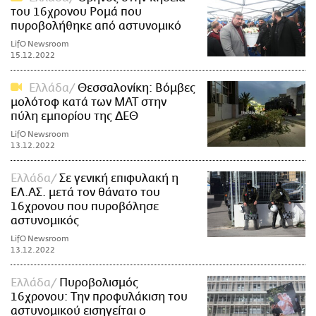
του 16χρονου Ρομά που
πυροβολήθηκε από αστυνομικό
LifO Newsroom
15.12.2022
Ελλάδα
Θεσσαλονίκη: Βόμβες
μολότοφ κατά των ΜΑΤ στην
πύλη εμπορίου της ΔΕΘ
LifO Newsroom
13.12.2022
Ελλάδα
Σε γενική επιφυλακή η
ΕΛ.ΑΣ. μετά τον θάνατο του
16χρονου που πυροβόλησε
αστυνομικός
LifO Newsroom
13.12.2022
Ελλάδα
Πυροβολισμός
16χρονου: Την προφυλάκιση του
αστυνομικού εισηγείται ο