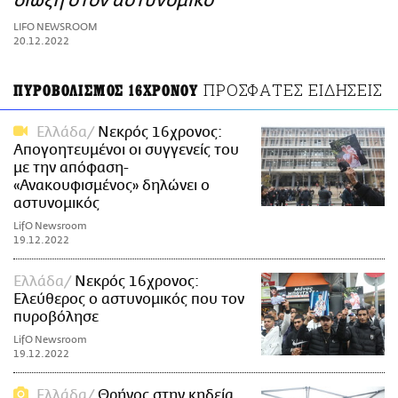
δίωξη στον αστυνομικό
ΑΜΠΑ
LIFO NEWSROOM
PRINT
20.12.2022
ΠΡΟΣΦΑΤΕΣ ΕΙΔΗΣΕΙΣ
ΠΥΡΟΒΟΛΙΣΜΟΣ 16ΧΡΟΝΟΥ
Ελλάδα
Νεκρός 16χρονος:
Απογοητευμένοι οι συγγενείς του
με την απόφαση-
«Ανακουφισμένος» δηλώνει ο
αστυνομικός
LifO Newsroom
19.12.2022
Ελλάδα
Νεκρός 16χρονος:
Ελεύθερος ο αστυνομικός που τον
πυροβόλησε
LifO Newsroom
19.12.2022
Ελλάδα
Θρήνος στην κηδεία