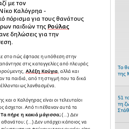
ζί με τον
Νίκο Καλόγρηα -
κό πόρισμα για τους θανάτους
ερων παιδιών της
Ρούλας
κανε δηλώσεις για την
θεση.
ε στο πώς έφτασε η υπόθεση στην
 απάντησε στις καταγγελίες από πλευράς
Το θ
Αλέξη Κούγια
ορούμενης,
, αλλά και
της 
ν τα παιδιά, από τη στιγμή που τα δικά
έλλονται ως λανθασμένα.
51 τ
ς και ο Καλόγηρας είναι οι τελευταίοι
τη ζ
ως άσχετοι. Από τι πέθαναν αυτά τα
Στάθ
Τα πήρε η κακιά μάγισσα;
;
(…) Δεν
ία αθανάτου; (…) Δεν υπάρχει κάποιος να