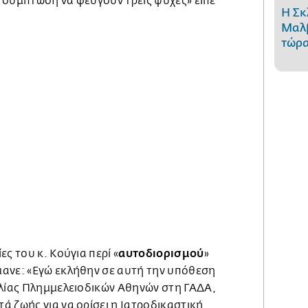
αι σύμπτωση να φεύγουν τρεις ψυχές» είπε
Η Σκ
Μαλβ
τώρα
αυτοδιορισμού
ς του κ. Κούγια περί «
»
ανε: «Εγώ εκλήθην σε αυτή την υπόθεση
ελίας Πλημμελειοδικών Αθηνών στη ΓΑΔΑ,
 ζωής για να ορίσει η Ιατροδικαστική