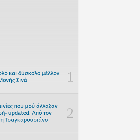
ολό και δύσκολο μέλλον
Μονής Σινά
αινίες που μού άλλαξαν
ωή- updated. Aπό τον
η Τσαγκαρουσιάνο