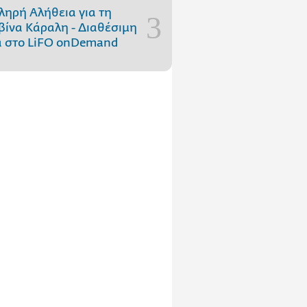
ληρή Αλήθεια για τη
ίνα Κάραλη - Διαθέσιμη
 στo LiFO onDemand