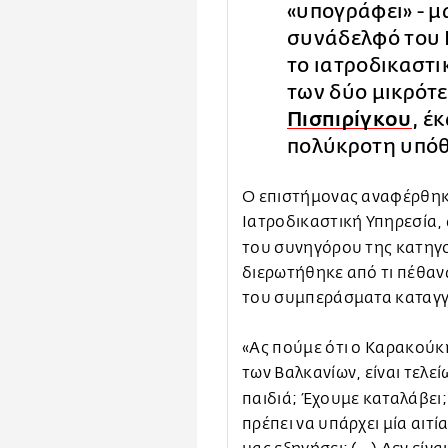
«υπογράφει» - μα
συνάδελφό του 
το ιατροδικαστι
των δύο μικρότ
Πισπιρίγκου
, έ
πολύκροτη υπό
Ο επιστήμονας αναφέρθηκ
Ιατροδικαστική Υπηρεσία,
του συνηγόρου της κατηγ
διερωτήθηκε από τι πέθανα
του συμπεράσματα καταγγ
«Ας πούμε ότι ο Καρακούκη
των Βαλκανίων, είναι τελεί
παιδιά; Έχουμε καταλάβει
πρέπει να υπάρχει μία αιτ