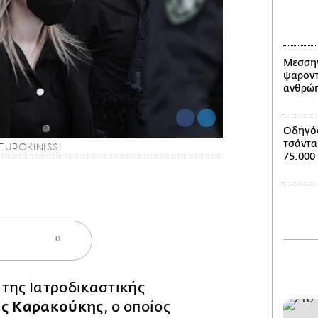
Μεσσην
ψαροντ
ανθρώπ
Οδηγός
τσάντα
EUROKINISSI
75.000
0
της Ιατροδικαστικής
ος Καρακούκης
, ο οποίος