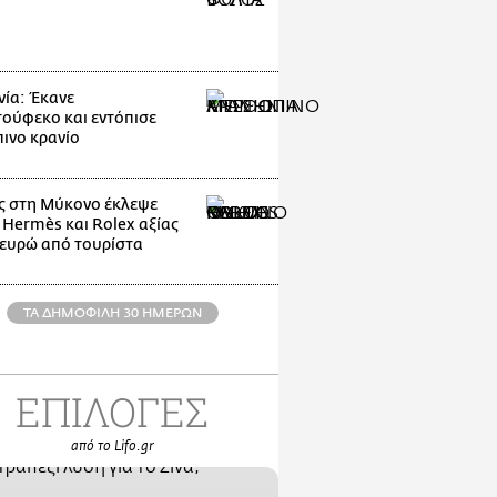
ία: Έκανε
ούφεκο και εντόπισε
ινο κρανίο
 στη Μύκονο έκλεψε
 Hermès και Rolex αξίας
 ευρώ από τουρίστα
ΤΑ ΔΗΜΟΦΙΛΗ 30 ΗΜΕΡΩΝ
ΕΠΙΛΟΓΕΣ
από το Lifo.gr