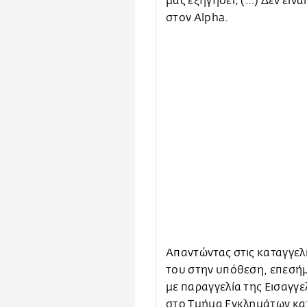
μας εξηγήσει; (…) Δεν είν
στον Alpha.
Απαντώντας στις καταγγελίε
του στην υπόθεση, επεσήμ
με παραγγελία της Εισαγγ
στο Τμήμα Εγκλημάτων κατά