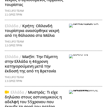
τουρίστας
THE LIFO TEAM
11 ΩΡΕΣ ΠΡΙΝ
Ελλάδα /
Κρήτη: Ολλανδή
τουρίστρια ανασύρθηκε νεκρή
από τη θάλασσα στα Μάλια
THE LIFO TEAM
12 ΩΡΕΣ ΠΡΙΝ
Ελλάδα /
Marfin: Την Πέμπτη
στην Ελλάδα η 46χρονη
κατηγορούμενη μετά την
έκδοσή της από τη Βρετανία
THE LIFO TEAM
13 ΩΡΕΣ ΠΡΙΝ
Ελλάδα /
Μυστράς: Τι είχε
δηλώσει στους αστυνομικούς η
αδελφή του 55χρονου που
έκρυβε τη σορό του πατέρα