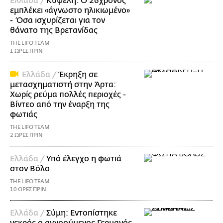
Ελλάδα /
Κυψέλη: Ο 26χρονος
εμπλέκει «άγνωστο ηλικιωμένο»
- Όσα ισχυρίζεται για τον
θάνατο της Βρετανίδας
THE LIFO TEAM
1 ΩΡΕΣ ΠΡΙΝ
Ελλάδα /
Έκρηξη σε
μετασχηματιστή στην Άρτα:
Χωρίς ρεύμα πολλές περιοχές -
Βίντεο από την έναρξη της
φωτιάς
THE LIFO TEAM
2 ΩΡΕΣ ΠΡΙΝ
Ελλάδα /
Υπό έλεγχο η φωτιά
στον Βόλο
THE LIFO TEAM
10 ΩΡΕΣ ΠΡΙΝ
Ελλάδα /
Σύμη: Εντοπίστηκε
νεκρός ο αγνοούμενος Γερμανός