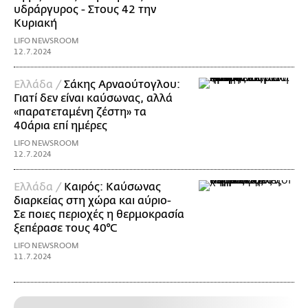
υδράργυρος - Στους 42 την
Κυριακή
LIFO NEWSROOM
12.7.2024
Ελλάδα /
Σάκης Αρναούτογλου:
Γιατί δεν είναι καύσωνας, αλλά
«παρατεταμένη ζέστη» τα
40άρια επί ημέρες
LIFO NEWSROOM
12.7.2024
Ελλάδα /
Καιρός: Καύσωνας
διαρκείας στη χώρα και αύριο-
Σε ποιες περιοχές η θερμοκρασία
ξεπέρασε τους 40°C
LIFO NEWSROOM
11.7.2024