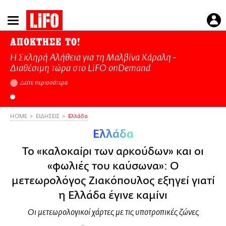
Παράκαμψη
προς
το
ΑΠΟΚΤΗΣΕ ΤΟ!
κυρίως
Η Σκληρή Αλήθεια για τη Μαλβίνα Κάραλη -
περιεχόμενο
Διαθέσιμη τώρα στo LiFO onDemand
Δείτε περισσότερα
HOME
ΕΙΔΗΣΕΙΣ
Ελλάδα
Ελλάδα
Το «καλοκαίρι των αρκούδων» και οι
«φωλιές του καύσωνα»: Ο
μετεωρολόγος Ζιακόπουλος εξηγεί γιατί
η Ελλάδα έγινε καμίνι
Οι μετεωρολογικοί χάρτες με τις υποτροπικές ζώνες