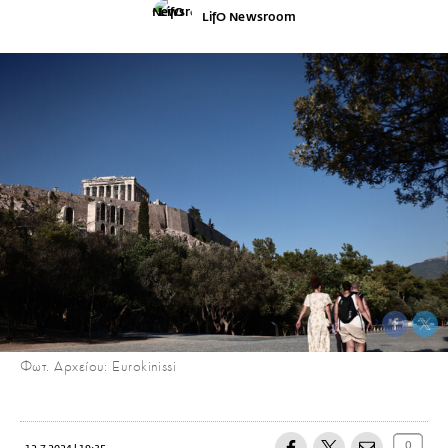
LifO Newsroom
Φωτ. Αρχείου: Eurokinissi
0