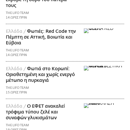
τους
THE LIFO TEAM
14 ΩΡΕΣ ΠΡΙΝ
Ελλάδα /
Φωτιές: Red Code την
Πέμπτη σε Αττική, Βοιωτία και
Εύβοια
THE LIFO TEAM
14 ΩΡΕΣ ΠΡΙΝ
Ελλάδα /
Φωτιά στο Κορωπί:
Οριοθετημένη και χωρίς ενεργό
μέτωπο η πυρκαγιά
THE LIFO TEAM
15 ΩΡΕΣ ΠΡΙΝ
Ελλάδα /
Ο ΕΦΕΤ ανακαλεί
τρόφιμα τύπου ζελέ και
συναφών γλυκισμάτων
THE LIFO TEAM
19 ΩΡΕΣ ΠΡΙΝ