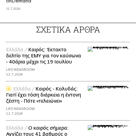
onDemand
31.7.2026
ΣΧΕΤΙΚΑ ΑΡΘΡΑ
Ελλάδα /
Καιρός: Έκτακτο
δελτίο της ΕΜΥ για τον καύσωνα
- 40άρια μέχρι τις 19 Ιουλίου
LIFO NEWSROOM
12.7.2024
Ελλάδα /
Καιρός - Κολυδάς:
Γιατί έχει τόση διάρκεια η έντονη
ζέστη - Πότε «τελειώνει»
LIFO NEWSROOM
12.7.2024
Ελλάδα /
Ο καιρός σήμερα:
Αγγίζει τους 41 βαθμούς ο