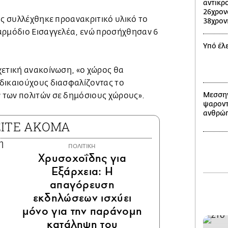
αντικρ
26χρον
ης συλλέχθηκε προανακριτικό υλικό το
38χρον
αρμόδιο Εισαγγελέα, ενώ προσήχθησαν 6
Υπό έλ
χετική ανακοίνωση, «ο χώρος θα
δικαιούχους διασφαλίζοντας το
Μεσσην
 των πολιτών σε δημόσιους χώρους».
ψαροντ
ανθρώπ
ΕΙΤΕ ΑΚΟΜΑ
ΠΟΛΙΤΙΚΗ
Χρυσοχοΐδης για
Εξάρχεια: Η
απαγόρευση
εκδηλώσεων ισχύει
μόνο για την παράνομη
κατάληψη του