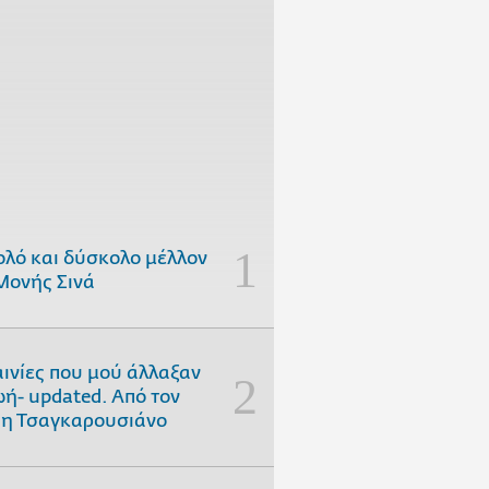
ολό και δύσκολο μέλλον
Μονής Σινά
αινίες που μού άλλαξαν
ωή- updated. Aπό τον
η Τσαγκαρουσιάνο