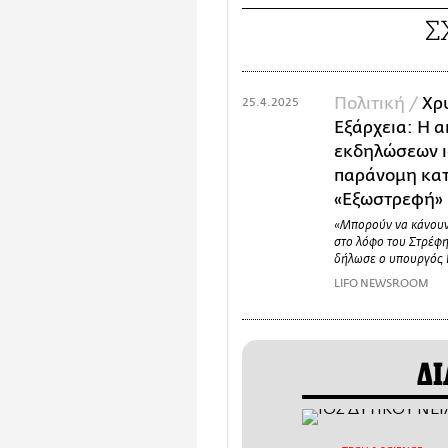
Σ
Πολιτική /
Χρ
25.4.2025
Εξάρχεια: Η 
εκδηλώσεων ι
παράνομη κα
«Εξωστρεφή»
«Μπορούν να κάνουν
στο λόφο του Στρέφη
δήλωσε ο υπουργός 
LIFO NEWSROOM
ΔΙ