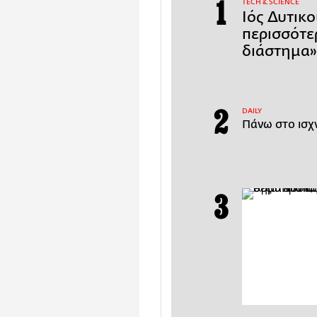
ΤECH & SCIENCE
Ιός Δυτικ
περισσότε
διάστημα» 
DAILY
Πάνω στο ισχν