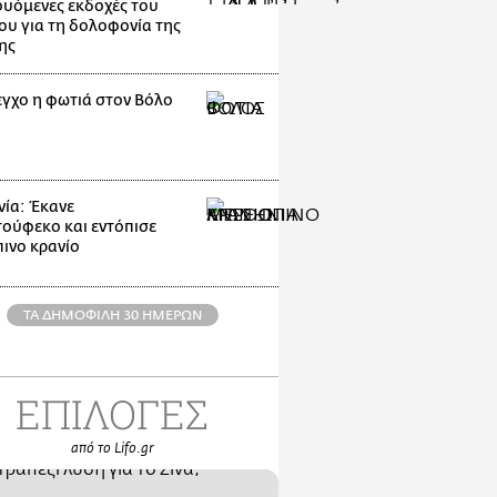
ουόμενες εκδοχές του
ου για τη δολοφονία της
ης
εγχο η φωτιά στον Βόλο
ία: Έκανε
ούφεκο και εντόπισε
ινο κρανίο
ΤΑ ΔΗΜΟΦΙΛΗ 30 ΗΜΕΡΩΝ
ΕΠΙΛΟΓΕΣ
από το Lifo.gr