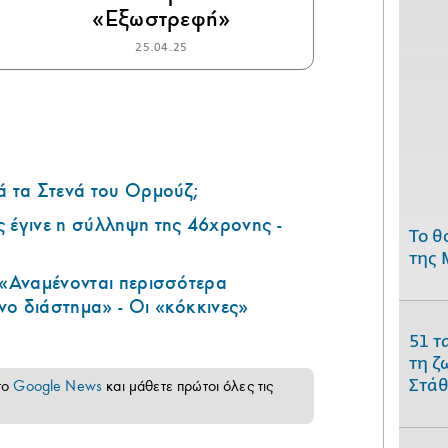
«Εξωστρεφή»
25.04.25
ά τα Στενά του Ορμούζ;
 έγινε η σύλληψη της 46χρονης -
Το θ
της 
 «Αναμένονται περισσότερα
ο διάστημα» - Οι «κόκκινες»
51 τ
τη ζ
Στάθ
το
Google News
και μάθετε πρώτοι όλες τις