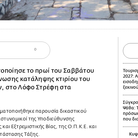
0
οποίησε το πρωί του Σαββάτου
Τουρισ
2027: 
ένωσης κατάληψης κτιρίου του
εισοδη
, στο Λόφο Στρέφη στα
ξεκινού
Σύγκρο
Ψάθα: 
γματοποιήθηκε παρουσία δικαστικού
πρόσωπ
αστυνομικοί της Υποδιεύθυνσης
που δι
και Εξτρεμιστικής Βίας, της Ο.Π.Κ.Ε. και
τάστασης Τάξης.
Κυψέ