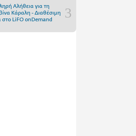
ληρή Αλήθεια για τη
ίνα Κάραλη - Διαθέσιμη
 στo LiFO onDemand