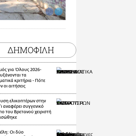
ΔΗΜΟΦΙΛΗ
μός για Όλους 2026-
Αυξάνονται τα
ματικά κριτήρια - Πότε
ν οι αιτήσεις
υση ελικοπτέρων στην
Τι αναφέρει συγγενικό
ο του Βρετανού χειριστή
ασώθηκε
λη: Οι δύο