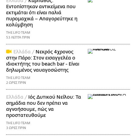
Ελλάδα /
Κάρπαθος:
Εντοπίστηκαν αντικείμενα που
εκτιμάται ότι είναι παλιά
πυρομαχικά – Απαγορεύτηκε η
κολύμβηση
THE LIFO TEAM
53 ΛΕΠΤΑ ΠΡΙΝ
Ελλάδα /
Νεκρός 4χρονος
στην Πάρο: Στον εισαγγελέα ο
ιδιοκτήτης του beach bar - Είναι
δηλωμένος ναυαγοσώστης
THE LIFO TEAM
2 ΩΡΕΣ ΠΡΙΝ
Ελλάδα /
Ιός Δυτικού Νείλου: Τα
σημάδια που δεν πρέπει να
αγνοήσουμε, πώς να
προστατευθούμε
THE LIFO TEAM
3 ΩΡΕΣ ΠΡΙΝ