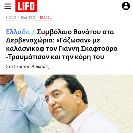
Παράκαμψη
προς
το
HOME
ΕΙΔΗΣΕΙΣ
Ελλάδα
κυρίως
Ελλάδα
/
Συμβόλαιο θανάτου στα
περιεχόμενο
Δερβενοχώρια: «Γάζωσαν» με
καλάσνικοφ τον Γιάννη Σκαφτούρο
-Τραυμάτισαν και την κόρη του
Στα Σκουρτά Βοιωτίας