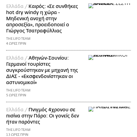
Ελλάδα /
Καιρός: «Σε συνθήκες
hot dry windy η χώρα -
Μηδενική ανοχή στην
απροσεξία», προειδοποιεί ο
Γιώργος Τσατραφύλλιας
THE LIFO TEAM
4 ΩΡΕΣ ΠΡΙΝ
Ελλάδα /
Αθηνών-Σουνίου:
Γερμανοί τουρίστες
συγκρούστηκαν με μηχανή της
ΔΙΑΣ - «Εκσφενδονίστηκαν οι
αστυνομικοί»
THE LIFO TEAM
5 ΩΡΕΣ ΠΡΙΝ
Ελλάδα /
Πνιγμός 4χρονου σε
πισίνα στην Πάρο: Οι γονείς δεν
ήταν παρόντες
THE LIFO TEAM
13 ΩΡΕΣ ΠΡΙΝ