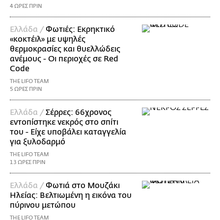
4 ΩΡΕΣ ΠΡΙΝ
Ελλάδα /
Φωτιές: Εκρηκτικό
«κοκτέιλ» με υψηλές
θερμοκρασίες και θυελλώδεις
ανέμους - Οι περιοχές σε Red
Code
THE LIFO TEAM
5 ΩΡΕΣ ΠΡΙΝ
Ελλάδα /
Σέρρες: 66χρονος
εντοπίστηκε νεκρός στο σπίτι
του - Είχε υποβάλει καταγγελία
για ξυλοδαρμό
THE LIFO TEAM
13 ΩΡΕΣ ΠΡΙΝ
Ελλάδα /
Φωτιά στο Μουζάκι
Ηλείας: Βελτιωμένη η εικόνα του
πύρινου μετώπου
THE LIFO TEAM