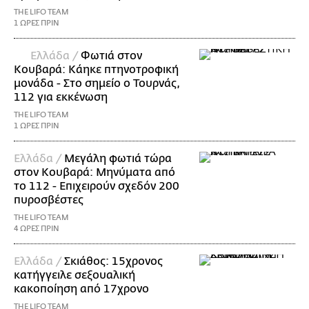
THE LIFO TEAM
1 ΩΡΕΣ ΠΡΙΝ
Ελλάδα /
Φωτιά στον
Κουβαρά: Κάηκε πτηνοτροφική
μονάδα - Στο σημείο ο Τουρνάς,
112 για εκκένωση
THE LIFO TEAM
1 ΩΡΕΣ ΠΡΙΝ
Ελλάδα /
Μεγάλη φωτιά τώρα
στον Κουβαρά: Μηνύματα από
το 112 - Επιχειρούν σχεδόν 200
πυροσβέστες
THE LIFO TEAM
4 ΩΡΕΣ ΠΡΙΝ
Ελλάδα /
Σκιάθος: 15χρονος
κατήγγειλε σεξουαλική
κακοποίηση από 17χρονο
THE LIFO TEAM