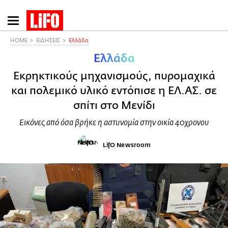
Παράκαμψη
προς
το
HOME
ΕΙΔΗΣΕΙΣ
Ελλάδα
κυρίως
Ελλάδα
περιεχόμενο
Εκρηκτικούς μηχανισμούς, πυρομαχικά
και πολεμικό υλικό εντόπισε η ΕΛ.ΑΣ. σε
σπίτι στο Μενίδι
Εικόνες από όσα βρήκε η αστυνομία στην οικία 40χρονου
LifO Newsroom