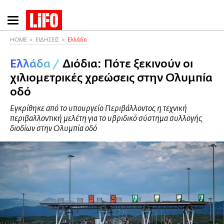
Παράκαμψη
προς
το
HOME
ΕΙΔΗΣΕΙΣ
Ελλάδα
κυρίως
Ελλάδα
/
Διόδια: Πότε ξεκινούν οι
περιεχόμενο
χιλιομετρικές χρεώσεις στην Ολυμπία
οδό
Εγκρίθηκε από το υπουργείο Περιβάλλοντος η τεχνική
περιβαλλοντική μελέτη για το υβριδικό σύστημα συλλογής
διοδίων στην Ολυμπία οδό