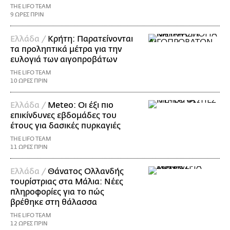
THE LIFO TEAM
9 ΩΡΕΣ ΠΡΙΝ
Ελλάδα /
Κρήτη: Παρατείνονται
τα προληπτικά μέτρα για την
ευλογιά των αιγοπροβάτων
THE LIFO TEAM
10 ΩΡΕΣ ΠΡΙΝ
Ελλάδα /
Meteo: Οι έξι πιο
επικίνδυνες εβδομάδες του
έτους για δασικές πυρκαγιές
THE LIFO TEAM
11 ΩΡΕΣ ΠΡΙΝ
Ελλάδα /
Θάνατος Ολλανδής
τουρίστριας στα Μάλια: Νέες
πληροφορίες για το πώς
βρέθηκε στη θάλασσα
THE LIFO TEAM
12 ΩΡΕΣ ΠΡΙΝ