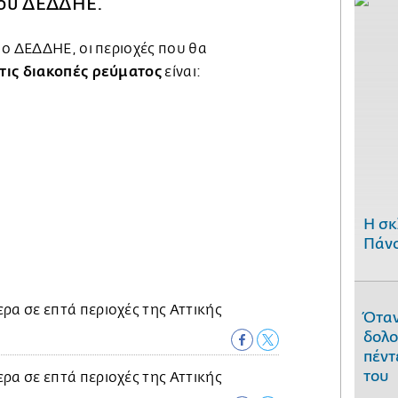
του ΔΕΔΔΗΕ.
 ο ΔΕΔΔΗΕ, οι περιοχές που θα
τις διακοπές ρεύματος
είναι:
H σκ
Πάνο
Όταν
δολο
πέντ
του