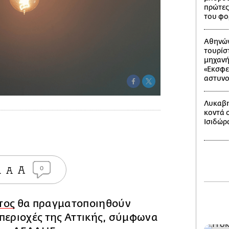
πρώτες
του φο
Αθηνών
τουρίσ
μηχανή 
«Εκσφε
αστυνο
Λυκαβη
κοντά 
Ισιδώρ
0
τος
θα πραγματοποιηθούν
περιοχές της Αττικής, σύμφωνα