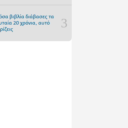
όσα βιβλία διάβασες τα
υταία 20 χρόνια, αυτό
ρίζεις