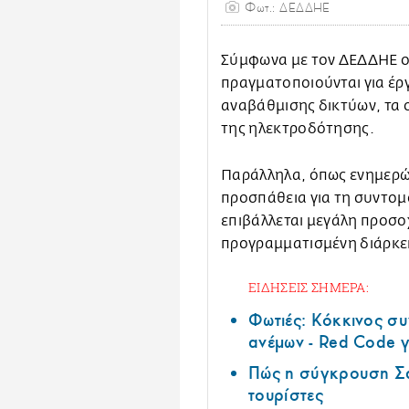
Φωτ.: ΔΕΔΔΗΕ
Σύμφωνα με τον ΔΕΔΔΗΕ 
πραγματοποιούνται για έρ
αναβάθμισης δικτύων, τα 
της ηλεκτροδότησης.
Παράλληλα, όπως ενημερώ
προσπάθεια για τη συντομ
επιβάλλεται μεγάλη προσο
προγραμματισμένη διάρκεια
ΕΙΔΗΣΕΙΣ ΣΗΜΕΡΑ:
Φωτιές: Κόκκινος σ
ανέμων - Red Code γ
Πώς η σύγκρουση Σά
τουρίστες