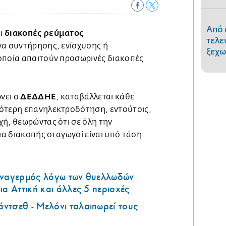
Από 
διακοπές ρεύματος
οι
τελε
γα συντήρησης, ενίσχυσης ή
ξεχω
οποία απαιτούν προσωρινές διακοπές
ΔΕΔΔΗΕ
νει ο
, καταβάλλεται κάθε
ότερη επανηλεκτροδότηση, εντούτοις,
χή, θεωρώντας ότι σε όλη την
 διακοπής οι αγωγοί είναι υπό τάση.
υναγερμός λόγω των θυελλωδών
ια Αττική και άλλες 5 περιοχές
ντσεθ - Μελόνι ταλαιπωρεί τους