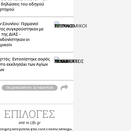
 δηλώσεις του οδηγού
ρτηγού
-Σουνίου: Γερμανοί
τες συγκρούστηκαν με
της ΔΙΑΣ -
νδονίστηκαν οι
μικοί»
ττός: Εντοπίστηκε σορός
στο εκκλησάκι των Αγίων
ων
ΤΑ ΔΗΜΟΦΙΛΗ 30 ΗΜΕΡΩΝ
ΕΠΙΛΟΓΕΣ
από το Lifo.gr