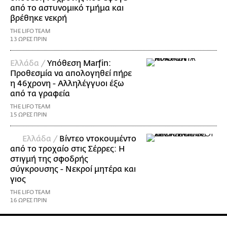
από το αστυνομικό τμήμα και
βρέθηκε νεκρή
THE LIFO TEAM
13 ΩΡΕΣ ΠΡΙΝ
Ελλάδα /
Υπόθεση Marfin:
Προθεσμία να απολογηθεί πήρε
η 46χρονη - Αλληλέγγυοι έξω
από τα γραφεία
THE LIFO TEAM
15 ΩΡΕΣ ΠΡΙΝ
Ελλάδα /
Βίντεο ντοκουμέντο
από το τροχαίο στις Σέρρες: Η
στιγμή της σφοδρής
σύγκρουσης - Νεκροί μητέρα και
γιος
THE LIFO TEAM
16 ΩΡΕΣ ΠΡΙΝ