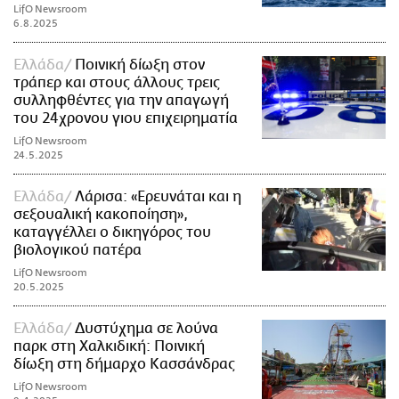
LifO Newsroom
6.8.2025
Ελλάδα
Ποινική δίωξη στον
τράπερ και στους άλλους τρεις
συλληφθέντες για την απαγωγή
του 24χρονου γιου επιχειρηματία
LifO Newsroom
24.5.2025
Ελλάδα
Λάρισα: «Ερευνάται και η
σεξουαλική κακοποίηση»,
καταγγέλλει ο δικηγόρος του
βιολογικού πατέρα
LifO Newsroom
20.5.2025
Ελλάδα
Δυστύχημα σε λούνα
παρκ στη Χαλκιδική: Ποινική
δίωξη στη δήμαρχο Κασσάνδρας
LifO Newsroom