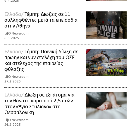
9.4.2025
Ελλάδα
Τέμπη: Διώξεις σε 11
συλληφθέντες μετά τα επεισόδια
στην Αθήνα
LifO Newsroom
6.3.2025
Ελλάδα
Τέμπη: Ποινική δίωξη σε
πρώην και νυν στελέχη του ΟΣΕ
και στέλεχος της εταιρείας
φύλαξης
LifO Newsroom
27.2.2025
Ελλάδα
Δίωξη σε έξι άτομα για
τον θάνατο κοριτσιού 2,5 ετών
στον «Άγιο Στυλιανό» στη
Θεσσαλονίκη
LifO Newsroom
24.2.2025