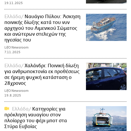
19.11.2025
Ελλάδα
Ναυάγιο Πύλου: Άσκηση
ποινικής δίωξης κατά του νυν
αρχηγού του Λιμενικού Σώματος
και ανώτερων στελεχών της
ηγεσίας του
LifO Newsroom
7.11.2025
Ελλάδα
Χαλάνδρι: Ποινική δίωξη
για ανθρωποκτονία εκ προθέσεως
σε ήρεμη ψυχική κατάσταση ο
28χρονος
LifO Newsroom
19.8.2025
Ελλάδα
Κατηγορίες για
πρόκληση ναυαγίου στον
πλοίαρχο του φέρι μποτ στα
Στύρα Ευβοίας