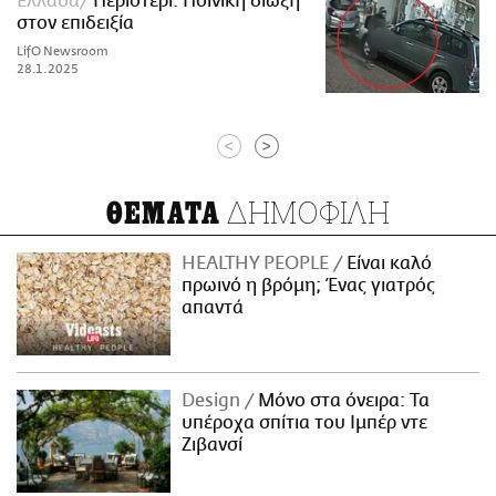
Ελλάδα
Περιστέρι: Ποινική δίωξη
στον επιδειξία
LifO Newsroom
28.1.2025
<
>
ΔΗΜΟΦΙΛΗ
ΘΕΜΑΤΑ
HEALTHY PEOPLE
Είναι καλό
πρωινό η βρόμη; Ένας γιατρός
απαντά
Design
Μόνο στα όνειρα: Τα
υπέροχα σπίτια του Ιμπέρ ντε
Ζιβανσί