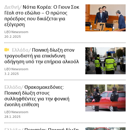
Διεθνή
Νότια Κορέα: Ο Γιουν Σοκ
Γέολ στο εδώλιο – Ο πρώτος
πρόεδρος που δικάζεται για
εξέγερση
LifO Newsroom
20.2.2025
Ελλάδα
Ποινική δίωξη στον
τραγουδιστή για επικίνδυνη
οδήγηση υπό την επήρεια αλκοόλ
LifO Newsroom
3.2.2025
Ελλάδα
Θρακομακεδόνες:
Ποινική δίωξη στους
συλληφθέντες για την φονική
ένοπλη επίθεση
LifO Newsroom
28.1.2025