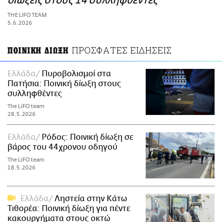
διώξεις στους 14 συλληφθέντες
ΑΜΠΑ
THE LIFO TEAM
PRINT
5.6.2026
ΠΡΟΣΦΑΤΕΣ ΕΙΔΗΣΕΙΣ
ΠΟΙΝΙΚΗ ΔΙΩΞΗ
Ελλάδα
Πυροβολισμοί στα
Πατήσια: Ποινική δίωξη στους
συλληφθέντες
The LiFO team
28.5.2026
Ελλάδα
Ρόδος: Ποινική δίωξη σε
βάρος του 44χρονου οδηγού
The LiFO team
18.5.2026
Ελλάδα
Ληστεία στην Κάτω
Τιθορέα: Ποινική δίωξη για πέντε
κακουργήματα στους οκτώ