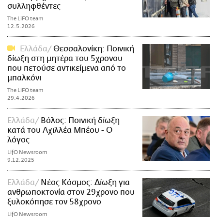
συλληφθέντες
The LiFO team
12.5.2026
Ελλάδα
Θεσσαλονίκη: Ποινική
δίωξη στη μητέρα του 5χρονου
που πετούσε αντικείμενα από το
μπαλκόνι
The LiFO team
29.4.2026
Ελλάδα
Βόλος: Ποινική δίωξη
κατά του Αχιλλέα Μπέου - Ο
λόγος
LifO Newsroom
9.12.2025
Ελλάδα
Νέος Κόσμος: Δίωξη για
ανθρωποκτονία στον 29χρονο που
ξυλοκόπησε τον 58χρονο
LifO Newsroom