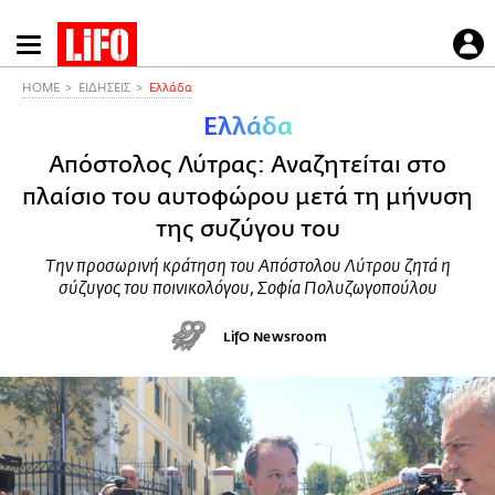
Παράκαμψη
προς
το
HOME
ΕΙΔΗΣΕΙΣ
Ελλάδα
κυρίως
Ελλάδα
περιεχόμενο
Απόστολος Λύτρας: Αναζητείται στο
πλαίσιο του αυτοφώρου μετά τη μήνυση
της συζύγου του
Την προσωρινή κράτηση του Απόστολου Λύτρου ζητά η
σύζυγος του ποινικολόγου, Σοφία Πολυζωγοπούλου
LifO Newsroom