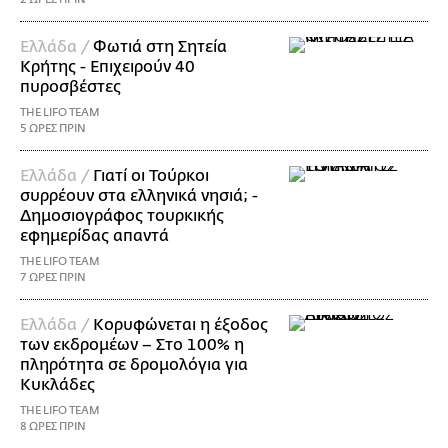
Ελλάδα /
Φωτιά στη Σητεία
Κρήτης - Επιχειρούν 40
πυροσβέστες
THE LIFO TEAM
5 ΩΡΕΣ ΠΡΙΝ
Ελλάδα /
Γιατί οι Τούρκοι
συρρέουν στα ελληνικά νησιά; -
Δημοσιογράφος τουρκικής
εφημερίδας απαντά
THE LIFO TEAM
7 ΩΡΕΣ ΠΡΙΝ
Ελλάδα /
Κορυφώνεται η έξοδος
των εκδρομέων – Στο 100% η
πληρότητα σε δρομολόγια για
Κυκλάδες
THE LIFO TEAM
8 ΩΡΕΣ ΠΡΙΝ