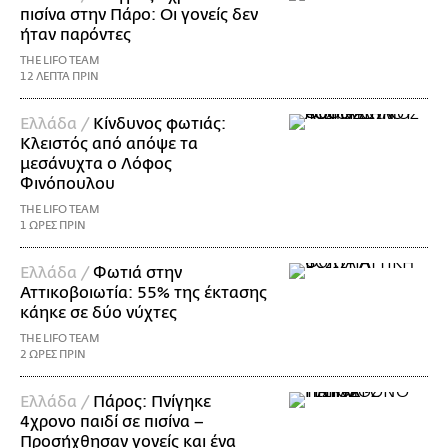
πισίνα στην Πάρο: Οι γονείς δεν
ήταν παρόντες
THE LIFO TEAM
12 ΛΕΠΤΑ ΠΡΙΝ
Ελλάδα /
Κίνδυνος φωτιάς:
Κλειστός από απόψε τα
μεσάνυχτα ο Λόφος
Φινόπουλου
THE LIFO TEAM
1 ΩΡΕΣ ΠΡΙΝ
Ελλάδα /
Φωτιά στην
Αττικοβοιωτία: 55% της έκτασης
κάηκε σε δύο νύχτες
THE LIFO TEAM
2 ΩΡΕΣ ΠΡΙΝ
Ελλάδα /
Πάρος: Πνίγηκε
4χρονο παιδί σε πισίνα –
Προσήχθησαν γονείς και ένα