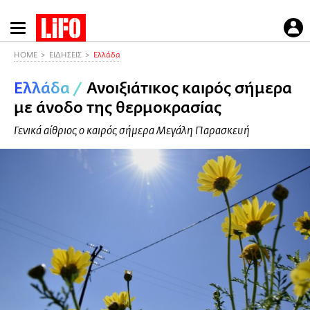
Παράκαμψη
προς
το
HOME
ΕΙΔΗΣΕΙΣ
Ελλάδα
κυρίως
Ελλάδα
/
Ανοιξιάτικος καιρός σήμερα
περιεχόμενο
με άνοδο της θερμοκρασίας
Γενικά αίθριος ο καιρός σήμερα Μεγάλη Παρασκευή