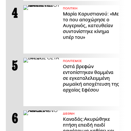
ΠΟΛΙΤΙΚΗ
Μαρία Καρυστιανού: «Με
το που αποχώρησε ο
Αυγερινός, κατευθείαν
συντονίστηκε κίνημα
υπέρ του»
ΠΟΛΙΤΙΣΜΟΣ
Οστά βρεφών
εντοπίστηκαν θαμμένα
σε εγκαταλελειμμένη
ρωμαϊκή αποχέτευση της
αρχαίας Εφέσου
ΔΙΕΘΝΗ
Καναδάς:Ακυρώθηκε
πτήση επειδή παιδί
αρνιόταν να καθίσει και