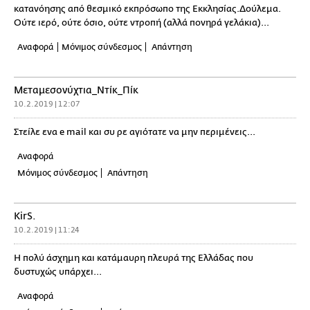
κατανόησης από θεσμικό εκπρόσωπο της Εκκλησίας.Δούλεμα.
Ούτε ιερό, ούτε όσιο, ούτε ντροπή (αλλά πονηρά γελάκια)...
Αναφορά
Μόνιμος σύνδεσμος
Απάντηση
Μεταμεσονύχτια_Ντίκ_Πίκ
10.2.2019 | 12:07
Στείλε ενα e mail και συ ρε αγιότατε να μην περιμένεις...
Αναφορά
Μόνιμος σύνδεσμος
Απάντηση
KirS.
10.2.2019 | 11:24
Η πολύ άσχημη και κατάμαυρη πλευρά της Ελλάδας που
δυστυχώς υπάρχει...
Αναφορά