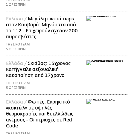
1 ΩΡΕΣ ΠΡΙΝ
Ελλάδα /
Μεγάλη φωτιά τώρα
στον Κουβαρά: Μηνύματα από
το 112 - Επιχειρούν σχεδόν 200
πυροσβέστες
THE LIFO TEAM
5 ΩΡΕΣ ΠΡΙΝ
Ελλάδα /
Σκιάθος: 15χρονος
κατήγγειλε σεξουαλική
κακοποίηση από 17χρονο
THE LIFO TEAM
5 ΩΡΕΣ ΠΡΙΝ
Ελλάδα /
Φωτιές: Εκρηκτικό
«κοκτέιλ» με υψηλές
θερμοκρασίες και θυελλώδεις
ανέμους - Οι περιοχές σε Red
Code
THE LIFO TEAM