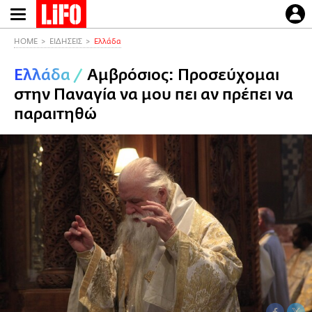
Παράκαμψη
προς
το
HOME
ΕΙΔΗΣΕΙΣ
Ελλάδα
κυρίως
Ελλάδα
/
Αμβρόσιος: Προσεύχομαι
περιεχόμενο
στην Παναγία να μου πει αν πρέπει να
παραιτηθώ