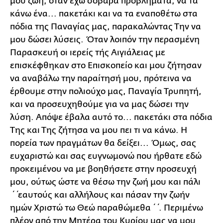
μου ζωή, όταν έχω σοβαρά προβλήματα, να τα
κάνω ένα... πακετάκι και να τα εναποθέτω στα
πόδια της Παναγίας μας, παρακαλώντας Την να
μου δώσει λύσεις. Όταν λοιπόν την περασμένη
Παρασκευή οι ιερείς τής Αιγιάλειας με
επισκέφθηκαν στο Επισκοπείο και μου ζήτησαν
να αναβάλω την παραίτησή μου, πρότεινα να
έρθουμε στην πολιούχο μας, Παναγία Τρυπητή,
και να προσευχηθούμε για να μας δώσει την
λύση. Απόψε έβαλα αυτό το... πακετάκι στα πόδια
Της και Της ζήτησα να μου πει τι να κάνω. Η
πορεία των πραγμάτων θα δείξει... Όμως, σας
ευχαριστώ και σας ευγνωμονώ που ήρθατε εδώ
προκειμένου να με βοηθήσετε στην προσευχή
μου, ούτως ώστε να θέσω την ζωή μου και πάλι
΄΄εαυτούς και αλλήλους και πάσαν την ζωήν
ημών Χριστώ τω Θεώ παραθώμεθα΄΄. Περιμένω
πλέον από την Μητέρα του Κυρίου μας να μου