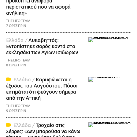
προκύπτει αναφορά
περιστατικού που να αφορά
ανήλικη»
THE LIFO TEAM
7 ΩΡΕΣ ΠΡΙΝ
Ελλάδα /
Λυκαβηττός:
Εντοπίστηκε σορός κοντά στο
εκκλησάκι των Αγίων Ισιδώρων
THE LIFO TEAM
8 ΩΡΕΣ ΠΡΙΝ
Ελλάδα /
Κορυφώνεται η
έξοδος του Αυγούστου: Πόσοι
εκτιμάται ότι φεύγουν σήμερα
από την Αττική
THE LIFO TEAM
9 ΩΡΕΣ ΠΡΙΝ
Ελλάδα /
Τροχαίο στις
Σέρρες: «Δεν μπορούσα να κάνω