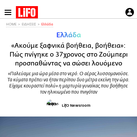
Παράκαμψη
προς
το
HOME
ΕΙΔΗΣΕΙΣ
Ελλάδα
κυρίως
Ελλάδα
περιεχόμενο
«Ακούμε ξαφνικά βοήθεια, βοήθεια»:
Πώς πνίγηκε ο 37χρονος στο Ζούμπερι
προσπαθώντας να σώσει λουόμενο
«Παλεύαμε μια ώρα μέσα στο νερό. Ο αέρας λυσσομανούσε.
Τα κύματα πρέπει να ήταν περίπου δυο μέτρα εκείνη την ώρα.
Είχαμε κουραστεί πολύ» η μαρτυρία γυναίκας που βοήθησε
τον ηλικιωμένο που πνιγόταν
LifO Newsroom