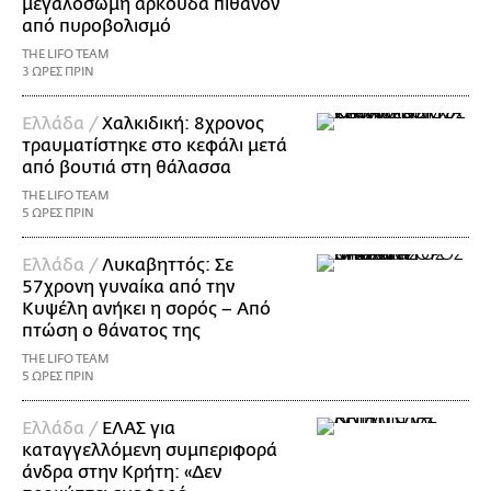
μεγαλόσωμη αρκούδα πιθανόν
από πυροβολισμό
THE LIFO TEAM
3 ΩΡΕΣ ΠΡΙΝ
Ελλάδα /
Χαλκιδική: 8χρονος
τραυματίστηκε στο κεφάλι μετά
από βουτιά στη θάλασσα
THE LIFO TEAM
5 ΩΡΕΣ ΠΡΙΝ
Ελλάδα /
Λυκαβηττός: Σε
57χρονη γυναίκα από την
Κυψέλη ανήκει η σορός – Από
πτώση ο θάνατος της
THE LIFO TEAM
5 ΩΡΕΣ ΠΡΙΝ
Ελλάδα /
ΕΛΑΣ για
καταγγελλόμενη συμπεριφορά
άνδρα στην Κρήτη: «Δεν