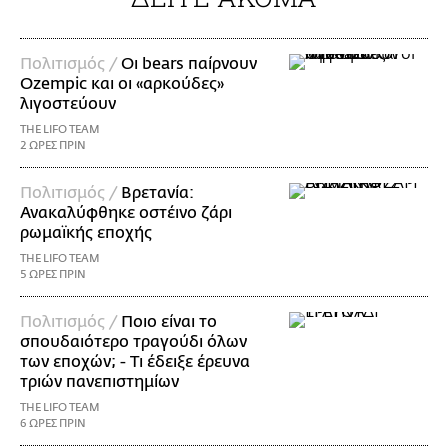
Πολιτισμός /
Οι bears παίρνουν
Ozempic και οι «αρκούδες»
λιγοστεύουν
THE LIFO TEAM
2 ΩΡΕΣ ΠΡΙΝ
Πολιτισμός /
Βρετανία:
Ανακαλύφθηκε οστέινο ζάρι
ρωμαϊκής εποχής
THE LIFO TEAM
5 ΩΡΕΣ ΠΡΙΝ
Πολιτισμός /
Ποιο είναι το
σπουδαιότερο τραγούδι όλων
των εποχών; - Τι έδειξε έρευνα
τριών πανεπιστημίων
THE LIFO TEAM
6 ΩΡΕΣ ΠΡΙΝ