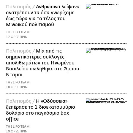
Πολιτισμός /
Ανθρώπινα λείψανα
ανατρέπουν τα όσα γνωρίζαμε
έως τώρα για το τέλος του
Μινωικού πολιτισμού
THE LIFO TEAM
17 ΩΡΕΣ ΠΡΙΝ
Πολιτισμός /
Μία από τις
σημαντικότερες συλλογές
απολιθωμάτων του Ηνωμένου
Βασιλείου πωλήθηκε στο Άμπου
Ντάμπι
THE LIFO TEAM
18 ΩΡΕΣ ΠΡΙΝ
Πολιτισμός /
Η «Οδύσσεια»
ξεπέρασε το 1 δισεκατομμύριο
δολάρια στο παγκόσμιο box
office
THE LIFO TEAM
19 ΩΡΕΣ ΠΡΙΝ