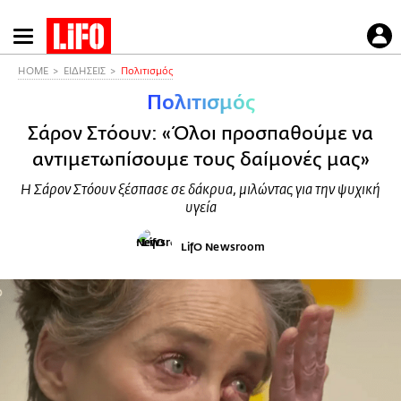
Παράκαμψη
προς
το
HOME
ΕΙΔΗΣΕΙΣ
Πολιτισμός
κυρίως
Πολιτισμός
περιεχόμενο
Σάρον Στόουν: «Όλοι προσπαθούμε να
αντιμετωπίσουμε τους δαίμονές μας»
Η Σάρον Στόουν ξέσπασε σε δάκρυα, μιλώντας για την ψυχική
υγεία
LifO Newsroom