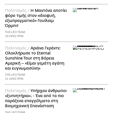
Πολιτισμός /
Η Μαντόνα αποτίει
φόρο τιμής στον «ιδιοφυή,
εξωπραγματικό» Γουίλιαμ
Όρμπιτ
THE LIFO TEAM
20 ΩΡΕΣ ΠΡΙΝ
Πολιτισμός /
Αριάνα Γκράντε:
Ολοκλήρωσε το Eternal
Sunshine Tour στη Βόρεια
Αμερική – «Είμαι γεμάτη αγάπη
και ευγνωμοσύνη»
THE LIFO TEAM
21 ΩΡΕΣ ΠΡΙΝ
Πολιτισμός /
Υπήρχαν άνθρωποι
«ξυπνητήρια»; - Ένα από τα πιο
παράξενα επαγγέλματα στη
Βιομηχανική Επανάσταση
THE LIFO TEAM