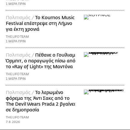
1 ΜΕΡΑ ΠΡΙΝ
Πολιτισμός /
Το Kournos Music
Festival επέστρεψε στη Λήμνο
για έκτη χρονιά
THE LIFO TEAM
1 ΜΕΡΑ ΠΡΙΝ
Πολιτισμός /
Πέθανε ο Γουίλιαμ
Όρμπιτ, ο παραγωγός πίσω από
το «Ray of Light» της Μαντόνα
THE LIFO TEAM
1 ΜΕΡΑ ΠΡΙΝ
Πολιτισμός /
Το λερωμένο
φόρεμα της Άντι Σακς από το
The Devil Wears Prada 2 βγαίνει
σε δημοπρασία
THE LIFO TEAM
7.8.2026