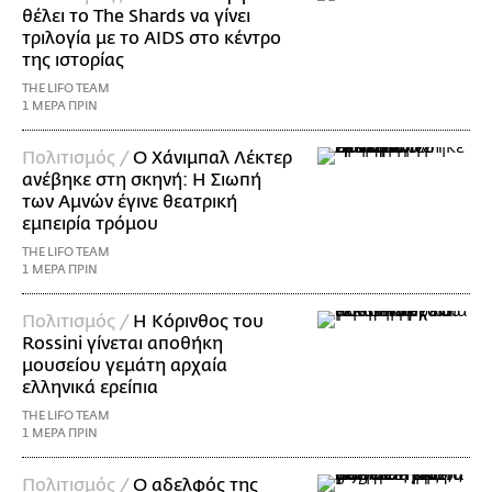
θέλει το The Shards να γίνει
τριλογία με το AIDS στο κέντρο
της ιστορίας
THE LIFO TEAM
1 ΜΕΡΑ ΠΡΙΝ
Πολιτισμός /
Ο Χάνιμπαλ Λέκτερ
ανέβηκε στη σκηνή: Η Σιωπή
των Αμνών έγινε θεατρική
εμπειρία τρόμου
THE LIFO TEAM
1 ΜΕΡΑ ΠΡΙΝ
Πολιτισμός /
Η Κόρινθος του
Rossini γίνεται αποθήκη
μουσείου γεμάτη αρχαία
ελληνικά ερείπια
THE LIFO TEAM
1 ΜΕΡΑ ΠΡΙΝ
Πολιτισμός /
Ο αδελφός της