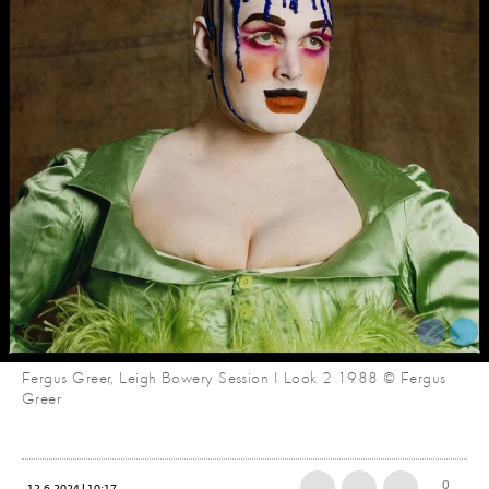
Fergus Greer, Leigh Bowery Session I Look 2 1988 © Fergus
Greer
0