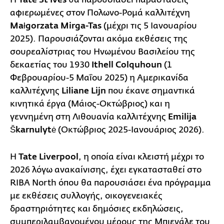
Tate St Ives
αφιερωμένες στον Πολωνο-Ρομά καλλιτέχνη
Małgorzata Mirga-Tas
(μέχρι τις 5 Ιανουαρίου
2025). Παρουσιάζονται ακόμα εκθέσεις της
σουρεαλίστριας του Ηνωμένου Βασιλείου της
δεκαετίας του 1930
Ithell Colquhoun
(1
Φεβρουαρίου-5 Μαΐου 2025) η Αμερικανίδα
καλλιτέχνης
Liliane Lijn
που έκανε σημαντικά
κινητικά έργα (Μάιος-Οκτώβριος) και η
γεννημένη στη Λιθουανία καλλιτέχνης
Emilija
Škarnulytė
(Οκτώβριος 2025-Ιανουάριος 2026).
Η
Tate Liverpool
, η οποία είναι κλειστή μέχρι το
2026 λόγω ανακαίνισης, έχει εγκατασταθεί στο
RIBA North όπου θα παρουσιάσει ένα πρόγραμμα
με εκθέσεις συλλογής, οικογενειακές
δραστηριότητες και δημόσιες εκδηλώσεις,
συμπεριλαμβανομένου μέρους της Μπιενάλε του