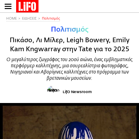
Παράκαμψη
προς
το
HOME
ΕΙΔΗΣΕΙΣ
Πολιτισμός
κυρίως
Πολιτισμός
περιεχόμενο
Πικάσο, Λι Μίλερ, Leigh Bowery, Emily
Kam Kngwarray στην Tate για το 2025
Ο μεγαλύτερος ζωγράφος του 20ού αιώνα, ένας εμβληματικός
περφόρμερ καλλιτέχνης, μια σουρεαλίστρια φωτογράφος,
Νιγηριανοί και Αβορίγινες καλλιτέχνες στο πρόγραμμα των
βρετανικών μουσείων.
LifO Newsroom