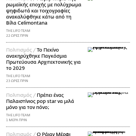
ρωμαϊκής εποχής με πολύχρωμα
ψηφιδωτά και τοιχογραφίες
ανακαλύφθηκε κάτω από τη
Βίλα Celimontana
THE LIFO TEAM
22 ΩΡΕΣ ΠΡΙΝ
Πολιτισμός /
Το Πεκίνο
ανακηρύχθηκε Παγκόσμια
Πρωτεύουσα Αρχιτεκτονικής για
το 2029
THE LIFO TEAM
23 ΩΡΕΣ ΠΡΙΝ
Πολιτισμός /
Πρέπει ένας
Παλαιστίνιος pop star να μιλά
μόνο για τον πόνο;
THE LIFO TEAM
1 ΜΕΡΑ ΠΡΙΝ
Πολιτισμός /
Ο Ράιαν Μέρφι