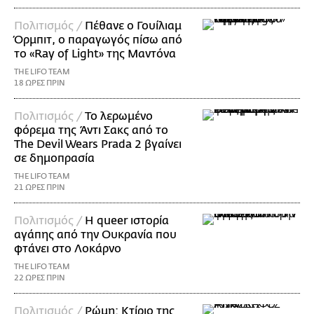
Πολιτισμός /
Πέθανε ο Γουίλιαμ
Όρμπιτ, ο παραγωγός πίσω από
το «Ray of Light» της Μαντόνα
THE LIFO TEAM
18 ΩΡΕΣ ΠΡΙΝ
Πολιτισμός /
Το λερωμένο
φόρεμα της Άντι Σακς από το
The Devil Wears Prada 2 βγαίνει
σε δημοπρασία
THE LIFO TEAM
21 ΩΡΕΣ ΠΡΙΝ
Πολιτισμός /
Η queer ιστορία
αγάπης από την Ουκρανία που
φτάνει στο Λοκάρνο
THE LIFO TEAM
22 ΩΡΕΣ ΠΡΙΝ
Πολιτισμός /
Ρώμη: Κτίριο της