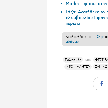
Marfin: Έφτασε στη
Γάζα: Ανατέθηκε το
«Συμβουλίου Ειρήνη
περιοχή
Ακολουθήστε το
LiFO.gr
σ
ειδήσεις
Πολιτισμός
ΦΕΣΤΙΒ
Tags
ΝΤΟΚΙΜΑΝΤΕΡ
ΖΑΚ Κ