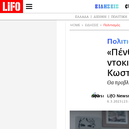
Παράκαμψη
ΕΙΔΗΣΕΙΣ
C
προς
LIFO SHOP
Ελλάδα
Ο
ΕΛΛΆΔΑ
ΔΙΕΘΝΉ
ΠΟΛΙΤΙΚΉ
το
NEWSLETTER
Διεθνή
Μ
κυρίως
HOME
ΕΙΔΗΣΕΙΣ
Πολιτισμός
περιεχόμενο
Πολιτική
Θ
ΜΙΚΡΟΠΡΑΓΜΑΤΑ
Οικονομία
Ει
THE GOOD LIFO
Πολιτ
Πολιτισμός
Βι
LIFOLAND
«Πέν
Αθλητισμός
Αρ
CITY GUIDE
Ισ
ντοκ
Περιβάλλον
ΑΜΠΑ
De
TV & Media
Κωστ
PRINT
Φ
Tech &
Science
Θα προβλη
European
Lifo
LifO New
6.3.2023 | 23