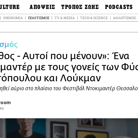
ULTURE
ΑΠΟΨΕΙΣ
ΤΡΟΠΟΣ ΖΩΗΣ
PODCASTS
θόνες
Ιδέες
Μόδα & Στυλ
Σκληρές Αλήθειε
ΟΙΚΟΝΟΜΊΑ
ΠΟΛΙΤΙΣΜΌΣ
TV & MEDIA
TECH & SCIENCE
ΑΘΛΗΤΙΣΜΌΣ
OnDemand
ουσική
Στήλες
Γεύση
Σκληρές Αλήθειε
έατρο
Οπτική Γωνία
Υγεία & Σώμα
Αληθινά Εγκλήμα
καστικά
Guests
Ταξίδια
ισμός
Άλλο ένα podcas
βλίο
Επιστολές
Συνταγές
3.0
θος - Αυτοί που μένουν»: Ένα
χαιολογία &
Living
Ψυχή & Σώμα
τορία
ιμαντέρ με τους γονείς των Φύ
Urban
Άκου την επιστή
sign
Αγορά
Ιστορία μιας πόλη
όπουλου και Λούκμαν
ωτογραφία
Pulp Fiction
θεί αύριο στο πλαίσιο του Φεστιβάλ Ντοκιμαντέρ Θεσσαλο
Radio Lifo
The Review
sroom
LiFO Politics
:46
Το κρασί με απλά
λόγια
Ζούμε, ρε!