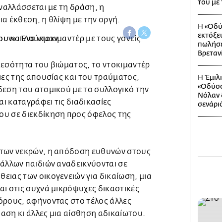
του με
εναλλάσσεται με τη δράση, η
α έκθεση, η θλίψη με την οργή.
Η «Οδύ
εκτόξε
πωλήσε
Βρεταν
μεσότητα του βιώματος, το ντοκιμαντέρ
ιες της απουσίας και του τραύματος,
Η Έμιλ
«Οδύσσ
δεση του ατομικού με το συλλογικό την
Νόλαν δ
ι καταγράφει τις διαδικασίες
σενάρι
υ σε διεκδίκηση προς όφελος της
 των νεκρών, η απόδοση ευθυνών στους
 άλλων παιδιών αναδεικνύονται σε
ειας των οικογενειών για δικαίωση, μια
αι στις συχνά μικρόψυχες δικαστικές
όρους, αφήνοντας στο τέλος άλλες
αση κι άλλες μια αίσθηση αδικαίωτου.