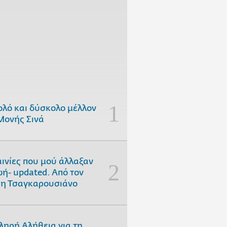
ολό και δύσκολο μέλλον
Μονής Σινά
αινίες που μού άλλαξαν
ωή- updated. Aπό τον
η Τσαγκαρουσιάνο
ληρή Αλήθεια για τη