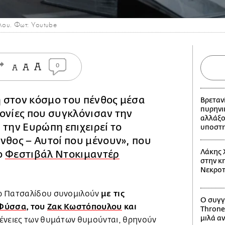
λου. Φωτ: Youtube
0
 στον κόσμο του πένθος μέσα
Βρεταν
πυρηνι
ονίες που συγκλόνισαν την
αλλάξο
 την Ευρώπη επιχειρεί το
υποστη
νθος – Αυτοί που μένουν», που
Λάκης 
ο
Φεστιβάλ Ντοκιμαντέρ
στην κη
Νεκροτ
με τις
ώ Πατσαλίδου συνομιλούν
Ο συγγ
Φύσσα
, του
Ζακ Κωστόπουλου
και
Throne
μιλά αν
ογένειες των θυμάτων θυμούνται, θρηνούν