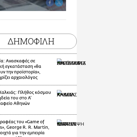
ΔΗΜΟΦΙΛΗ
ία: Ανασκαφές σε
κή εγκατάσταση «θα
υν την προϊστορία»,
ρίζει αρχαιολόγος
Χαλκιάς: Πλήθος κόσμου
δεία του στο Α'
αφείο Αθηνών
ραφέας του «Game of
s», George R. R. Martin,
οιχτά για την εμπειρία