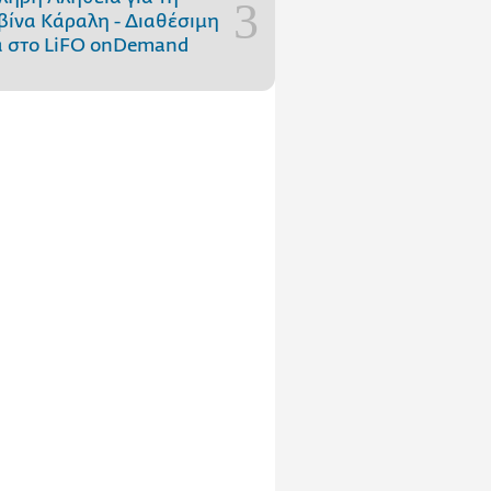
ίνα Κάραλη - Διαθέσιμη
 στo LiFO onDemand