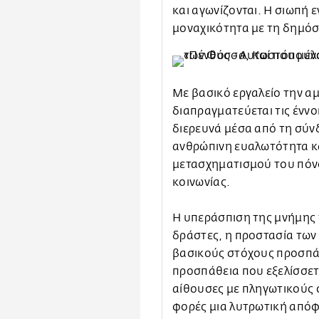
και αγωνίζονται. Η σιωπή 
μοναχικότητα με τη δημόσι
Με βασικό εργαλείο την α
διαπραγματεύεται τις έννο
διερευνά μέσα από τη σύν
ανθρώπινη ευαλωτότητα κα
μετασχηματισμού του πόνο
κοινωνίας.
Η υπεράσπιση της μνήμης
δράστες, η προστασία των
βασικούς στόχους προσπάθ
προσπάθεια που εξελίσσετ
αίθουσες με πληγωτικούς 
φορές μια λυτρωτική απόφ