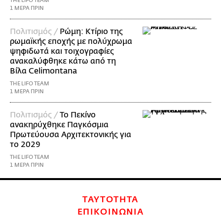
THE LIFO TEAM
1 ΜΕΡΑ ΠΡΙΝ
Πολιτισμός /
Ρώμη: Κτίριο της
ρωμαϊκής εποχής με πολύχρωμα
ψηφιδωτά και τοιχογραφίες
ανακαλύφθηκε κάτω από τη
Βίλα Celimontana
THE LIFO TEAM
1 ΜΕΡΑ ΠΡΙΝ
Πολιτισμός /
Το Πεκίνο
ανακηρύχθηκε Παγκόσμια
Πρωτεύουσα Αρχιτεκτονικής για
το 2029
THE LIFO TEAM
1 ΜΕΡΑ ΠΡΙΝ
ΤΑΥΤΟΤΗΤΑ
ΕΠΙΚΟΙΝΩΝΙΑ