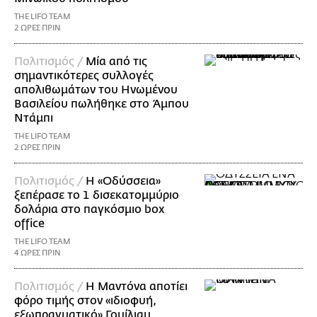
THE LIFO TEAM
2 ΩΡΕΣ ΠΡΙΝ
Πολιτισμός /
Μία από τις
σημαντικότερες συλλογές
απολιθωμάτων του Ηνωμένου
Βασιλείου πωλήθηκε στο Άμπου
Ντάμπι
THE LIFO TEAM
2 ΩΡΕΣ ΠΡΙΝ
Πολιτισμός /
Η «Οδύσσεια»
ξεπέρασε το 1 δισεκατομμύριο
δολάρια στο παγκόσμιο box
office
THE LIFO TEAM
4 ΩΡΕΣ ΠΡΙΝ
Πολιτισμός /
Η Μαντόνα αποτίει
φόρο τιμής στον «ιδιοφυή,
εξωπραγματικό» Γουίλιαμ