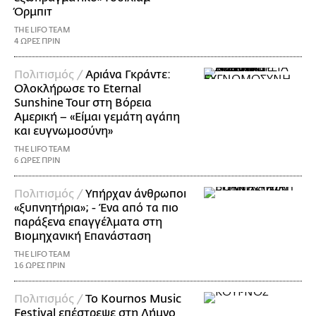
Όρμπιτ
THE LIFO TEAM
4 ΩΡΕΣ ΠΡΙΝ
Πολιτισμός /
Αριάνα Γκράντε:
Ολοκλήρωσε το Eternal
Sunshine Tour στη Βόρεια
Αμερική – «Είμαι γεμάτη αγάπη
και ευγνωμοσύνη»
THE LIFO TEAM
6 ΩΡΕΣ ΠΡΙΝ
Πολιτισμός /
Υπήρχαν άνθρωποι
«ξυπνητήρια»; - Ένα από τα πιο
παράξενα επαγγέλματα στη
Βιομηχανική Επανάσταση
THE LIFO TEAM
16 ΩΡΕΣ ΠΡΙΝ
Πολιτισμός /
Το Kournos Music
Festival επέστρεψε στη Λήμνο