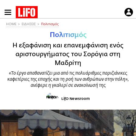
Παράκαμψη
προς
το
HOME
ΕΙΔΗΣΕΙΣ
Πολιτισμός
κυρίως
Πολιτισμός
περιεχόμενο
Η εξαφάνιση και επανεμφάνιση ενός
αριστουργήματος του Σορόγια στη
Μαδρίτη
«Το έργο απαθανατίζει μια από τις πολυάριθμες παριζιάνικες
καφετέριες της εποχής και τη ροή των ανθρώπων στην πόλη»,
ανέφερε η γκαλερί σε ανακοίνωσή της
LifO Newsroom