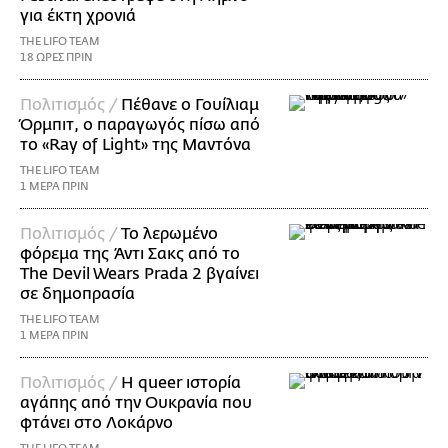
για έκτη χρονιά
THE LIFO TEAM
18 ΩΡΕΣ ΠΡΙΝ
Πολιτισμός /
Πέθανε ο Γουίλιαμ
Όρμπιτ, ο παραγωγός πίσω από
το «Ray of Light» της Μαντόνα
THE LIFO TEAM
1 ΜΕΡΑ ΠΡΙΝ
Πολιτισμός /
Το λερωμένο
φόρεμα της Άντι Σακς από το
The Devil Wears Prada 2 βγαίνει
σε δημοπρασία
THE LIFO TEAM
1 ΜΕΡΑ ΠΡΙΝ
Πολιτισμός /
Η queer ιστορία
αγάπης από την Ουκρανία που
φτάνει στο Λοκάρνο