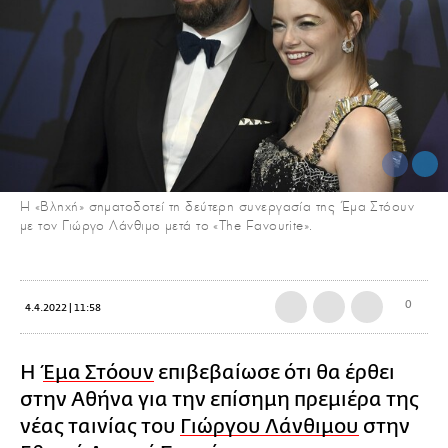
Η «Βληχή» σηματοδοτεί τη δεύτερη συνεργασία της Έμα Στόουν
με τον Γιώργο Λάνθιμο μετά το «The Favourite».
0
4.4.2022 | 11:58
Η
Έμα Στόουν
επιβεβαίωσε ότι θα έρθει
στην Αθήνα για την επίσημη πρεμιέρα της
νέας ταινίας του
Γιώργου Λάνθιμου
στην