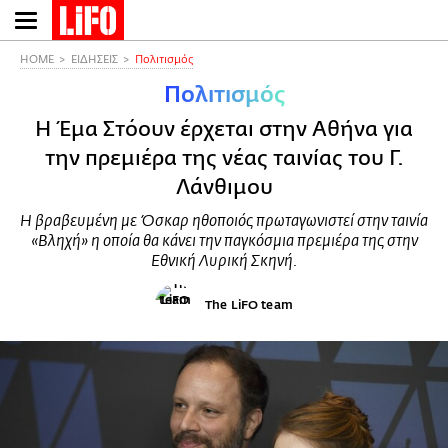
Παράκαμψη
προς
το
HOME
ΕΙΔΗΣΕΙΣ
Πολιτισμός
κυρίως
Πολιτισμός
περιεχόμενο
Η Έμα Στόουν έρχεται στην Αθήνα για
την πρεμιέρα της νέας ταινίας του Γ.
Λάνθιμου
Η βραβευμένη με Όσκαρ ηθοποιός πρωταγωνιστεί στην ταινία
«Βληχή» η οποία θα κάνει την παγκόσμια πρεμιέρα της στην
Εθνική Λυρική Σκηνή.
The LiFO team