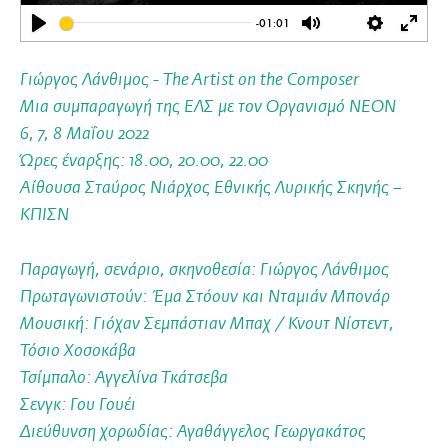
-01:01
Play
Mute
Settings
Ente
full
Γιώργος Λάνθιμος - The Artist on the Composer
Μια συμπαραγωγή της ΕΛΣ με τον Οργανισμό ΝΕΟΝ
6, 7, 8 Μαΐου 2022
Ώρες έναρξης: 18.00, 20.00, 22.00
Αίθουσα Σταύρος Νιάρχος Εθνικής Λυρικής Σκηνής –
ΚΠΙΣΝ
Παραγωγή, σενάριο, σκηνοθεσία: Γιώργος Λάνθιμος
Πρωταγωνιστούν: Έμα Στόουν και Νταμιάν Μπονάρ
Μουσική: Γιόχαν Σεμπάστιαν Μπαχ / Κνουτ Νίστεντ,
Τόσιο Χοσοκάβα
Τσίμπαλο: Αγγελίνα Τκάτσεβα
Σενγκ: Γου Γουέι
Διεύθυνση χορωδίας: Αγαθάγγελος Γεωργακάτος