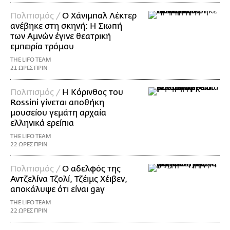
Πολιτισμός /
Ο Χάνιμπαλ Λέκτερ
ανέβηκε στη σκηνή: Η Σιωπή
των Αμνών έγινε θεατρική
εμπειρία τρόμου
THE LIFO TEAM
21 ΩΡΕΣ ΠΡΙΝ
Πολιτισμός /
Η Κόρινθος του
Rossini γίνεται αποθήκη
μουσείου γεμάτη αρχαία
ελληνικά ερείπια
THE LIFO TEAM
22 ΩΡΕΣ ΠΡΙΝ
Πολιτισμός /
Ο αδελφός της
Αντζελίνα Τζολί, Τζέιμς Χέιβεν,
αποκάλυψε ότι είναι gay
THE LIFO TEAM
22 ΩΡΕΣ ΠΡΙΝ