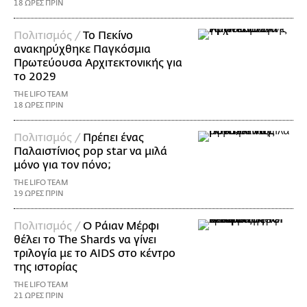
18 ΩΡΕΣ ΠΡΙΝ
Πολιτισμός /
Το Πεκίνο
ανακηρύχθηκε Παγκόσμια
Πρωτεύουσα Αρχιτεκτονικής για
το 2029
THE LIFO TEAM
18 ΩΡΕΣ ΠΡΙΝ
Πολιτισμός /
Πρέπει ένας
Παλαιστίνιος pop star να μιλά
μόνο για τον πόνο;
THE LIFO TEAM
19 ΩΡΕΣ ΠΡΙΝ
Πολιτισμός /
Ο Ράιαν Μέρφι
θέλει το The Shards να γίνει
τριλογία με το AIDS στο κέντρο
της ιστορίας
THE LIFO TEAM
21 ΩΡΕΣ ΠΡΙΝ