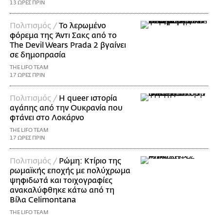
13 ΩΡΕΣ ΠΡΙΝ
Πολιτισμός /
Το λερωμένο
φόρεμα της Άντι Σακς από το
The Devil Wears Prada 2 βγαίνει
σε δημοπρασία
THE LIFO TEAM
17 ΩΡΕΣ ΠΡΙΝ
Πολιτισμός /
Η queer ιστορία
αγάπης από την Ουκρανία που
φτάνει στο Λοκάρνο
THE LIFO TEAM
17 ΩΡΕΣ ΠΡΙΝ
Πολιτισμός /
Ρώμη: Κτίριο της
ρωμαϊκής εποχής με πολύχρωμα
ψηφιδωτά και τοιχογραφίες
ανακαλύφθηκε κάτω από τη
Βίλα Celimontana
THE LIFO TEAM