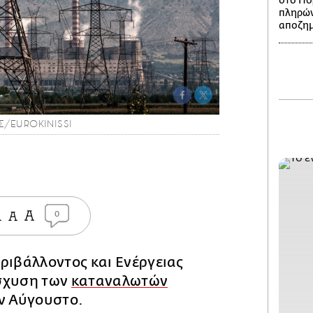
στο Πό
πληρών
αποζημ
Σ/EUROKINISSI
0
ριβάλλοντος και Ενέργειας
σχυση των
καταναλωτών
ον Αύγουστο.