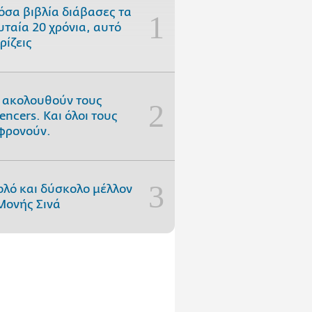
όσα βιβλία διάβασες τα
υταία 20 χρόνια, αυτό
ρίζεις
 ακολουθούν τους
uencers. Και όλοι τους
φρονούν.
ολό και δύσκολο μέλλον
Μονής Σινά