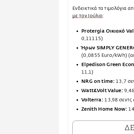
Ενδεικτικά τα τιμολόγια 
με τον Ιούλιο
:
Protergia Οικιακό Val
0,11115)
Ήρων SIMPLY GENE
(0,0855 Euro/kWh) (α
Elpedison Green Eco
11,1)
NRG on time:
13,7 σε
Watt&Volt Value:
9,4
Volterra:
13,98 σεντς
Zenith Home Now:
14
Δ