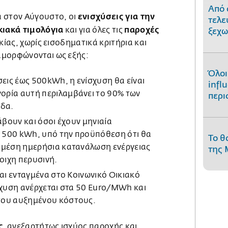
Από 
ενισχύσεις για την
 στον Αύγουστο, οι
τελε
κιακά τιμολόγια
παροχές
και για όλες τις
ξεχω
κίας, χωρίς εισοδηματικά κριτήρια και
αμορφώνονται ως εξής:
Όλοι
σεις έως 500kWh, η ενίσχυση θα είναι
infl
ρία αυτή περιλαμβάνει το 90% των
περι
άδα.
άβουν και όσοι έχουν μηνιαία
500 kWh, υπό την προϋπόθεση ότι θα
Το θ
 μέση ημερήσια κατανάλωση ενέργειας
της 
τοιχη περυσινή.
ναι ενταγμένα στο Κοινωνικό Οικιακό
σχυση ανέρχεται στα 50 Euro/MWh και
του αυξημένου κόστους.
ς
, ανεξαρτήτως ισχύος παροχής και