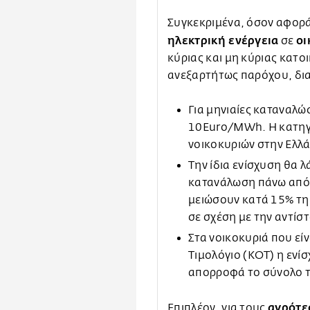
Συγκεκριμένα, όσον αφορά
ηλεκτρική ενέργεια
οι
σε
κύριας και μη κύριας κατοι
ανεξαρτήτως παρόχου, δι
Για μηνιαίες καταναλώ
10Euro/MWh. Η κατηγο
νοικοκυριών στην Ελλ
Την ίδια ενίσχυση θα λ
κατανάλωση πάνω από 
μειώσουν κατά 15% τη
σε σχέση με την αντίσ
Στα νοικοκυριά που εί
Τιμολόγιο (ΚΟΤ) η ενί
απορροφά το σύνολο 
αγρότε
Επιπλέον, για τους