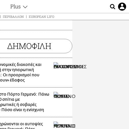
Plus
ς
Θέματα
ΠΕΡΙΒΆΛΛΟΝ
EUROPEAN LIFO
Συνεντεύξεις
ς
Videos
τα
Αφιερώματα
t
ΔΗΜΟΦΙΛΗ
Ζώδια
Εξομολογήσεις
Blogs
μη
νομικές διακοπές και
Οι Αθηναίοι
 στην ηπειρωτική
ς
: Οι προορισμοί που
Απώλειες
ζουν» έδαφος
Lgbtqi+
Επιλογές
στο Πόρτο Γερμενό: Πάνω
 σπίτια με
ρωτικές ή σοβαρές
- Πόσο είναι η ενίσχυση
ρώνονται οι αυτοψίες