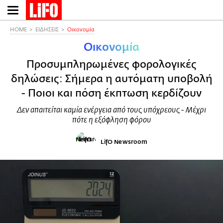
Παράκαμψη
προς
το
HOME
ΕΙΔΗΣΕΙΣ
Οικονομία
κυρίως
Οικονομία
περιεχόμενο
Προσυμπληρωμένες φορολογικές
δηλώσεις: Σήμερα η αυτόματη υποβολή
- Ποιοι και πόση έκπτωση κερδίζουν
Δεν απαιτείται καμία ενέργεια από τους υπόχρεους - Μέχρι
πότε η εξόφληση φόρου
LifO Newsroom