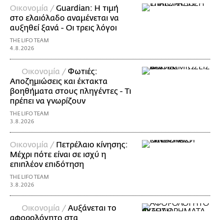
Οικονομία /
Guardian: Η τιμή
στο ελαιόλαδο αναμένεται να
αυξηθεί ξανά - Οι τρεις λόγοι
THE LIFO TEAM
4.8.2026
Οικονομία /
Φωτιές:
Αποζημιώσεις και έκτακτα
βοηθήματα στους πληγέντες - Τι
πρέπει να γνωρίζουν
THE LIFO TEAM
3.8.2026
Οικονομία /
Πετρέλαιο κίνησης:
Μέχρι πότε είναι σε ισχύ η
επιπλέον επιδότηση
THE LIFO TEAM
3.8.2026
Οικονομία /
Αυξάνεται το
αφορολόγητο στα