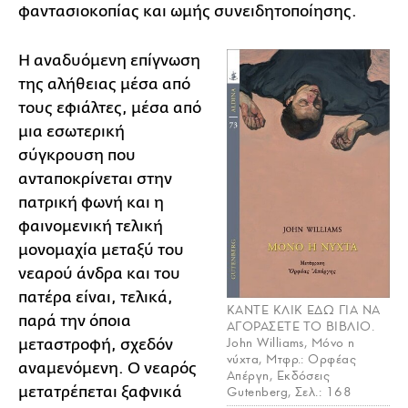
φαντασιοκοπίας και ωμής συνειδητοποίησης.
Η αναδυόμενη επίγνωση
της αλήθειας μέσα από
τους εφιάλτες, μέσα από
μια εσωτερική
σύγκρουση που
ανταποκρίνεται στην
πατρική φωνή και η
φαινομενική τελική
μονομαχία μεταξύ του
νεαρού άνδρα και του
πατέρα είναι, τελικά,
ΚΑΝΤΕ ΚΛΙΚ ΕΔΩ ΓΙΑ ΝΑ
παρά την όποια
ΑΓΟΡΑΣΕΤΕ ΤΟ ΒΙΒΛΙΟ.
John Williams, Μόνο η
μεταστροφή, σχεδόν
νύχτα, Μτφρ.: Ορφέας
αναμενόμενη. Ο νεαρός
Απέργη, Εκδόσεις
μετατρέπεται ξαφνικά
Gutenberg, Σελ.: 168