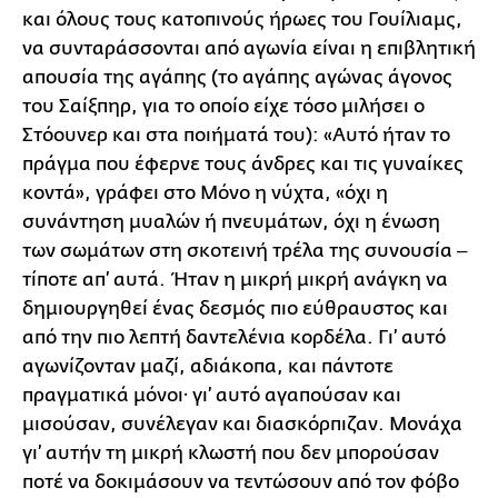
και όλους τους κατοπινούς ήρωες του Γουίλιαμς,
να συνταράσσονται από αγωνία είναι η επιβλητική
απουσία της αγάπης (το αγάπης αγώνας άγoνος
του Σαίξπηρ, για το οποίο είχε τόσο μιλήσει ο
Στόουνερ και στα ποιήματά του): «Αυτό ήταν το
πράγμα που έφερνε τους άνδρες και τις γυναίκες
κοντά», γράφει στο Μόνο η νύχτα, «όχι η
συνάντηση μυαλών ή πνευμάτων, όχι η ένωση
των σωμάτων στη σκοτεινή τρέλα της συνουσία ‒
τίποτε απ’ αυτά. Ήταν η μικρή μικρή ανάγκη να
δημιουργηθεί ένας δεσμός πιο εύθραυστος και
από την πιο λεπτή δαντελένια κορδέλα. Γι’ αυτό
αγωνίζονταν μαζί, αδιάκοπα, και πάντοτε
πραγματικά μόνοι· γι’ αυτό αγαπούσαν και
μισούσαν, συνέλεγαν και διασκόρπιζαν. Μονάχα
γι’ αυτήν τη μικρή κλωστή που δεν μπορούσαν
ποτέ να δοκιμάσουν να τεντώσουν από τον φόβο