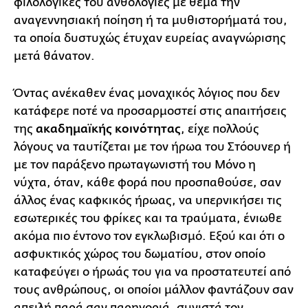
φιλολογικές του ανθολογίες με θέμα την
αναγεννησιακή ποίηση ή τα μυθιστορήματά του,
τα οποία δυστυχώς έτυχαν ευρείας αναγνώρισης
μετά θάνατον.
Όντας ανέκαθεν ένας μοναχικός λόγιος που δεν
κατάφερε ποτέ να προσαρμοστεί στις απαιτήσεις
της
ακαδημαϊκής κοινότητας
, είχε πολλούς
λόγους να ταυτίζεται με τον ήρωα του Στόουνερ ή
με τον παράξενο πρωταγωνιστή του Μόνο η
νύχτα, όταν, κάθε φορά που προσπαθούσε, σαν
άλλος ένας καφκικός ήρωας, να υπερνικήσει τις
εσωτερικές του φρίκες και τα τραύματα, ένιωθε
ακόμα πιο έντονο τον εγκλωβισμό. Εξού και ότι ο
ασφυκτικός χώρος του δωματίου, στον οποίο
καταφεύγει ο ήρωάς του για να προστατευτεί από
τους ανθρώπους, οι οποίοι μάλλον φαντάζουν σαν
απειλή παρά σαν παρηγοριά, συνιστά τον