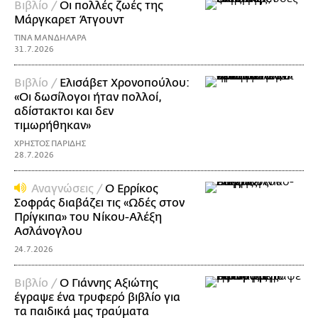
Βιβλίο /
Οι πολλές ζωές της
Μάργκαρετ Άτγουντ
ΤΙΝΑ ΜΑΝΔΗΛΑΡΑ
31.7.2026
Βιβλίο /
Ελισάβετ Χρονοπούλου:
«Οι δωσίλογοι ήταν πολλοί,
αδίστακτοι και δεν
τιμωρήθηκαν»
ΧΡΗΣΤΟΣ ΠΑΡΙΔΗΣ
28.7.2026
Αναγνώσεις /
Ο Ερρίκος
Σοφράς διαβάζει τις «Ωδές στον
Πρίγκιπα» του Νίκoυ-Αλέξη
Ασλάνογλου
24.7.2026
Βιβλίο /
Ο Γιάννης Αξιώτης
έγραψε ένα τρυφερό βιβλίο για
τα παιδικά μας τραύματα