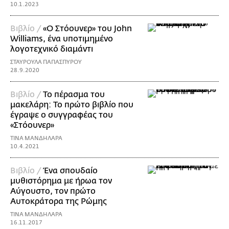
10.1.2023
Βιβλίο /
«Ο Στόουνερ» του John
Williams, ένα υποτιμημένο
λογοτεχνικό διαμάντι
ΣΤΑΥΡΟΥΛΑ ΠΑΠΑΣΠΥΡΟΥ
28.9.2020
Βιβλίο /
Το πέρασμα του
μακελάρη: Το πρώτο βιβλίο που
έγραψε ο συγγραφέας του
«Στόουνερ»
ΤΙΝΑ ΜΑΝΔΗΛΑΡΑ
10.4.2021
Βιβλίο /
Ένα σπουδαίο
μυθιστόρημα με ήρωα τον
Αύγουστο, τον πρώτο
Αυτοκράτορα της Ρώμης
ΤΙΝΑ ΜΑΝΔΗΛΑΡΑ
16.11.2017