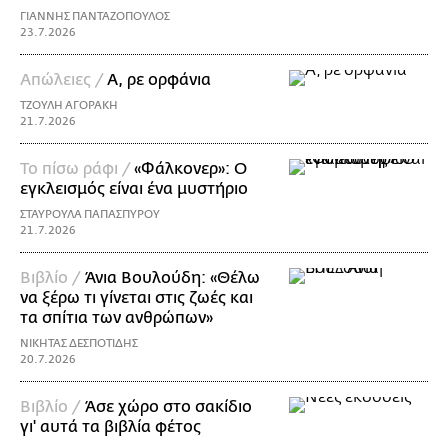
ΓΙΑΝΝΗΣ ΠΑΝΤΑΖΟΠΟΥΛΟΣ
23.7.2026
Απώλειες /
Α, ρε ορφάνια
ΤΖΟΥΛΗ ΑΓΟΡΑΚΗ
21.7.2026
Το πίσω ράφι /
«Φάλκονερ»: Ο
εγκλεισμός είναι ένα μυστήριο
ΣΤΑΥΡΟΥΛΑ ΠΑΠΑΣΠΥΡΟΥ
21.7.2026
Βιβλίο /
Άνια Βουλούδη: «Θέλω
να ξέρω τι γίνεται στις ζωές και
τα σπίτια των ανθρώπων»
ΝΙΚΗΤΑΣ ΔΕΣΠΟΤΙΔΗΣ
20.7.2026
Βιβλίο /
Άσε χώρο στο σακίδιο
γι' αυτά τα βιβλία φέτος