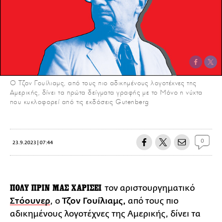
O Τζον Γουίλιαμς, από τους πιο αδικημένους λογοτέχνες της
Αμερικής, δίνει τα πρώτα δείγματα γραφής με το Μόνο η νύχτα
που κυκλοφορεί από τις εκδόσεις Gutenberg
0
23.9.2023 | 07:44
ΠΟΛΥ ΠΡΙΝ ΜΑΣ ΧΑΡΙΣΕΙ
τον αριστουργηματικό
Στόουνερ
, ο
Τζον Γουίλιαμς,
από τους πιο
αδικημένους λογοτέχνες της Αμερικής, δίνει τα