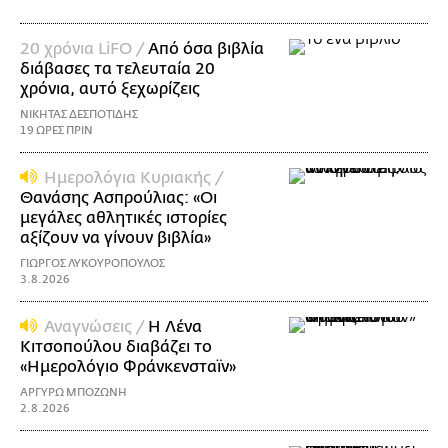
20 χρόνια LiFO /
Από όσα βιβλία
διάβασες τα τελευταία 20
χρόνια, αυτό ξεχωρίζεις
ΝΙΚΗΤΑΣ ΔΕΣΠΟΤΙΔΗΣ
19 ΩΡΕΣ ΠΡΙΝ
Ημερολόγια Κυριακής /
Θανάσης Ασπρούλιας: «Οι
μεγάλες αθλητικές ιστορίες
αξίζουν να γίνουν βιβλία»
ΓΙΩΡΓΟΣ ΛΥΚΟΥΡΟΠΟΥΛΟΣ
3.8.2026
Αναγνώσεις /
Η Λένα
Κιτσοπούλου διαβάζει το
«Ημερολόγιο Φράνκενσταϊν»
ΑΡΓΥΡΩ ΜΠΟΖΩΝΗ
2.8.2026