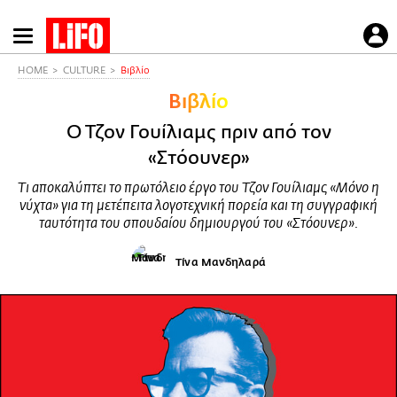
Παράκαμψη
προς
το
HOME
CULTURE
Βιβλίο
κυρίως
Βιβλίο
περιεχόμενο
Ο Τζον Γουίλιαμς πριν από τον
«Στόουνερ»
Τι αποκαλύπτει το πρωτόλειο έργο του Τζον Γουίλιαμς «Μόνο η
νύχτα» για τη μετέπειτα λογοτεχνική πορεία και τη συγγραφική
ταυτότητα του σπουδαίου δημιουργού του «Στόουνερ».
Τίνα Μανδηλαρά