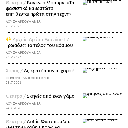
Θέατρο /
Βάγκνερ Μόουρα: «Τα
φασιστικά καθεστώτα
επιτίθενται πρώτα στην τέχνη»
ΛΟΥΙΖΑ ΑΡΚΟΥΜΑΝΕΑ
29.7.2026
Αρχαίο Δράμα Explained /
Τρωάδες: Το τέλος του κόσμου
ΛΟΥΙΖΑ ΑΡΚΟΥΜΑΝΕΑ
29.7.2026
Χορός /
Ας κρατήσουν οι χοροί!
ΘΟΔΩΡΗΣ ΑΝΤΩΝΟΠΟΥΛΟΣ
28.7.2026
Θέατρο /
Σκηνές από έναν γάμο
ΛΟΥΙΖΑ ΑΡΚΟΥΜΑΝΕΑ
24.7.2026
Θέατρο /
Λυδία Φωτοπούλου:
«Με την Εκάβη μπορώ να