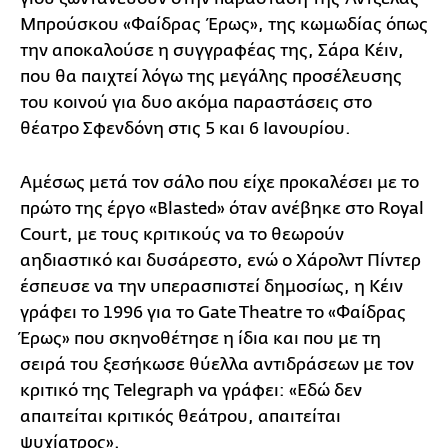
Μπρούσκου «Φαίδρας Έρως», της κωμωδίας όπως
την αποκαλούσε η συγγραφέας της, Σάρα Κέιν,
που θα παιχτεί λόγω της μεγάλης προσέλευσης
του κοινού για δυο ακόμα παραστάσεις στο
θέατρο Σφενδόνη στις 5 και 6 Ιανουρίου.
Aμέσως μετά τον σάλο που είχε προκαλέσει με το
πρώτο της έργο «Blasted» όταν ανέβηκε στο Royal
Court, με τους κριτικούς να το θεωρούν
αηδιαστικό και δυσάρεστο, ενώ ο Χάρολντ Πίντερ
έσπευσε να την υπερασπιστεί δημοσίως, η Κέιν
γράφει το 1996 για το Gate Theatre το «Φαίδρας
Έρως» που σκηνοθέτησε η ίδια και που με τη
σειρά του ξεσήκωσε θύελλα αντιδράσεων με τον
κριτικό της Telegraph να γράφει: «Εδώ δεν
απαιτείται κριτικός θεάτρου, απαιτείται
ψυχίατρος».