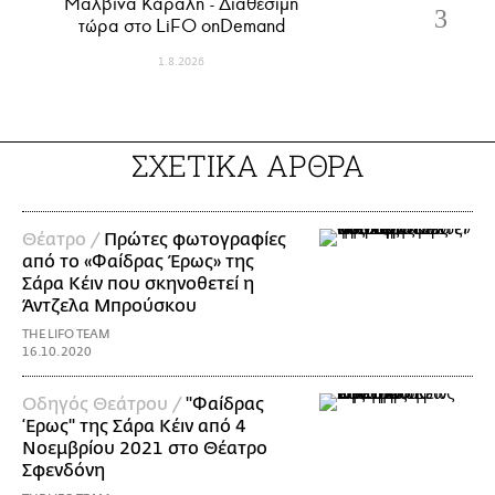
Μαλβίνα Κάραλη - Διαθέσιμη
τώρα στo LiFO onDemand
1.8.2026
ΣΧΕΤΙΚΑ ΑΡΘΡΑ
Θέατρο /
Πρώτες φωτογραφίες
από το «Φαίδρας Έρως» της
Σάρα Κέιν που σκηνοθετεί η
Άντζελα Μπρούσκου
THE LIFO TEAM
16.10.2020
Οδηγός Θεάτρου /
"Φαίδρας
‘Ερως" της Σάρα Κέιν από 4
Νοεμβρίου 2021 στο Θέατρο
Σφενδόνη