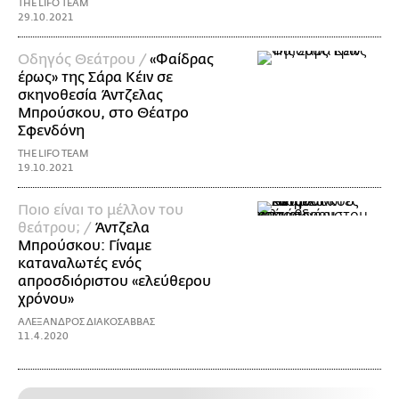
THE LIFO TEAM
29.10.2021
Οδηγός Θεάτρου /
«Φαίδρας
έρως» της Σάρα Κέιν σε
σκηνοθεσία Άντζελας
Μπρούσκου, στο Θέατρο
Σφενδόνη
THE LIFO TEAM
19.10.2021
Ποιο είναι το μέλλον του
θεάτρου; /
Άντζελα
Μπρούσκου: Γίναμε
καταναλωτές ενός
απροσδιόριστου «ελεύθερου
χρόνου»
ΑΛΕΞΑΝΔΡΟΣ ΔΙΑΚΟΣΑΒΒΑΣ
11.4.2020