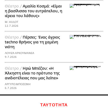
Θέατρο /
Αμαλία Κοσμά: «Είμαι
η βασίλισσα του ευτράπελου, η
ιέρεια του λάθους»
M. HULOT
12.7.2026
Θέατρο /
Πέρσες: Ένας άγριος
techno θρήνος για τη χαμένη
νιότη
ΛΟΥΙΖΑ ΑΡΚΟΥΜΑΝΕΑ
9.7.2026
Θέατρο /
Ηρώ Μπέζου: «H
Άλκηστη είναι το πρότυπο της
ανιδιοτέλειας που μας λείπει»
ΑΡΓΥΡΩ ΜΠΟΖΩΝΗ
6.7.2026
ΤΑΥΤΟΤΗΤΑ