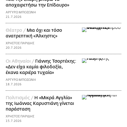
αποχαιρετήσω την Επίδαυρο»
ΑΡΓΥΡΩ ΜΠΟΖΩΝΗ
21.7.2026
Θέατρο /
Μια όχι και τόσο
ανατρεπτική «Άλκηστις»
ΧΡΗΣΤΟΣ ΠΑΡΙΔΗΣ
20.7.2026
Οι Αθηναίοι /
Γιάννης Τσορτέκης:
«Δεν είχα καμία φιλοδοξία,
έκανα καριέρα τυχαία»
ΑΡΓΥΡΩ ΜΠΟΖΩΝΗ
18.7.2026
Πολιτισμός /
Η «Μικρά Αγγλία»
της Ιωάννας Καρυστιάνη γίνεται
παράσταση
ΧΡΗΣΤΟΣ ΠΑΡΙΔΗΣ
15.7.2026