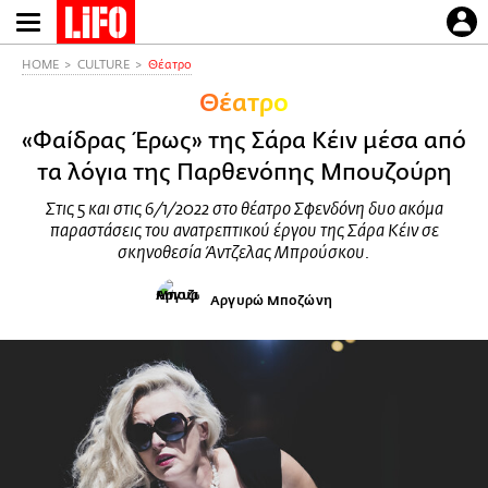
Παράκαμψη
προς
το
HOME
CULTURE
Θέατρο
κυρίως
Θέατρο
περιεχόμενο
«Φαίδρας Έρως» της Σάρα Κέιν μέσα από
τα λόγια της Παρθενόπης Μπουζούρη
Στις 5 και στις 6/1/2022 στο θέατρο Σφενδόνη δυο ακόμα
παραστάσεις του ανατρεπτικού έργου της Σάρα Κέιν σε
σκηνοθεσία Άντζελας Μπρούσκου.
Αργυρώ Μποζώνη