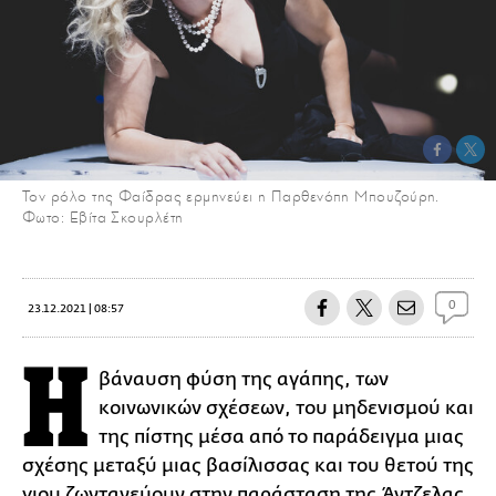
Τον ρόλο της Φαίδρας ερμηνεύει η Παρθενόπη Μπουζούρη.
Φωτο: Εβίτα Σκουρλέτη
0
23.12.2021 | 08:57
Η
βάναυση φύση της αγάπης, των
κοινωνικών σχέσεων, του μηδενισμού και
της πίστης μέσα από το παράδειγμα μιας
σχέσης μεταξύ μιας βασίλισσας και του θετού της
γιου ζωντανεύουν στην παράσταση της Άντζελας