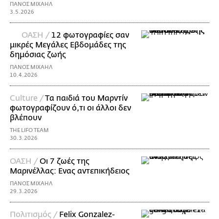
ΠΑΝΟΣ ΜΙΧΑΗΛ
3.5.2026
ΟΑΣΗ /
12 φωτογραφίες σαν
μικρές Μεγάλες Εβδομάδες της
δημόσιας ζωής
ΠΑΝΟΣ ΜΙΧΑΗΛ
10.4.2026
Culture /
Tα παιδιά του Μαρντίν
φωτογραφίζουν ό,τι οι άλλοι δεν
βλέπουν
THE LIFO TEAM
30.3.2026
ΟΑΣΗ /
Οι 7 ζωές της
Μαρινέλλας: Ενας αντεπικήδειος
ΠΑΝΟΣ ΜΙΧΑΗΛ
29.3.2026
Πολιτισμός /
Felix Gonzalez-