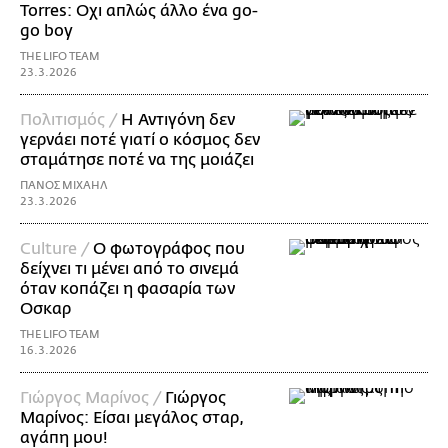
Torres: Οχι απλώς άλλο ένα go-
go boy
THE LIFO TEAM
23.3.2026
Πολιτισμός /
Η Αντιγόνη δεν
γερνάει ποτέ γιατί ο κόσμος δεν
σταμάτησε ποτέ να της μοιάζει
ΠΑΝΟΣ ΜΙΧΑΗΛ
23.3.2026
Culture /
Ο φωτογράφος που
δείχνει τι μένει από το σινεμά
όταν κοπάζει η φασαρία των
Οσκαρ
THE LIFO TEAM
16.3.2026
Γιώργος Μαρίνος /
Γιώργος
Μαρίνος: Είσαι μεγάλος σταρ,
αγάπη μου!