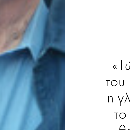
«Τ
του
η γ
το