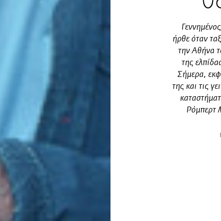
θ
Γεννημένος
ήρθε όταν ταξ
την Αθήνα τ
της ελπίδα
Σήμερα, εκφ
της και τις γ
καταστήματ
Ρόμπερτ Μ