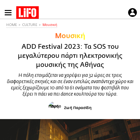
Παράκαμψη
προς
το
HOME
CULTURE
Μουσική
κυρίως
Μουσική
περιεχόμενο
ADD Festival 2023: Τα SOS του
μεγαλύτερου πάρτι ηλεκτρονικής
μουσικής της Αθήνας
Η πόλη ετοιμάζεται να χορέψει για 32 ώρες σε τρεις
διαφορετικές σκηνές και σε έναν εντελώς αναπάντεχο χώρο και
εμείς ξεχωρίζουμε 10 από τα 61 ονόματα του φεστιβάλ που
ξέρει τι πάει να πει dance κουλτούρα του τώρα.
Ζωή Παρασίδη