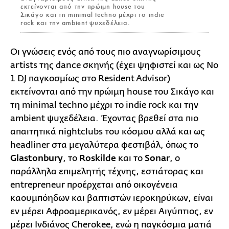
εκτείνονται από την πρώιμη house του
Σικάγο και τη minimal techno μέχρι το indie
rock και την ambient ψυχεδέλεια.
Οι γνώσεις ενός από τους πιο αναγνωρίσιμους
artists της dance σκηνής (έχει ψηφιστεί και ως Νο
1 DJ παγκοσμίως στο Resident Advisor)
εκτείνονται από την πρώιμη house του Σικάγο και
τη minimal techno μέχρι το indie rock και την
ambient ψυχεδέλεια. Έχοντας βρεθεί στα πιο
απαιτητικά nightclubs του κόσμου αλλά και ως
headliner στα μεγαλύτερα φεστιβάλ, όπως το
Glastonbury
, το
Roskilde
και το
Sonar
, ο
παράλληλα επιμελητής τέχνης, εστιάτορας και
entrepreneur προέρχεται από οικογένεια
καουμπόηδων και βαπτιστών ιεροκηρύκων, είναι
εν μέρει Αφροαμερικανός, εν μέρει Αιγύπτιος, εν
μέρει Ινδιάνος Cherokee, ενώ η παγκόσμια ματιά