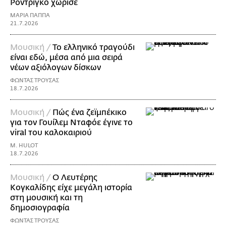
Ροντρίγκο χώρισε
ΜΑΡΙΑ ΠΑΠΠΑ
21.7.2026
Μουσική /
Το ελληνικό τραγούδι
είναι εδώ, μέσα από μια σειρά
νέων αξιόλογων δίσκων
ΦΩΝΤΑΣ ΤΡΟΥΣΑΣ
18.7.2026
Μουσική /
Πώς ένα ζεϊμπέκικο
για τον Γουίλεμ Νταφόε έγινε το
viral του καλοκαιριού
M. HULOT
18.7.2026
Μουσική /
Ο Λευτέρης
Κογκαλίδης είχε μεγάλη ιστορία
στη μουσική και τη
δημοσιογραφία
ΦΩΝΤΑΣ ΤΡΟΥΣΑΣ