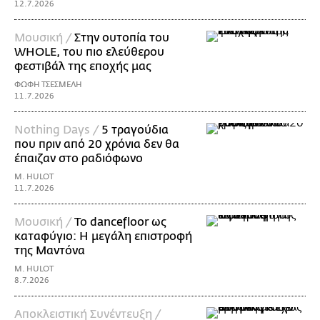
12.7.2026
Μουσική /
Στην ουτοπία του
WHOLE, του πιο ελεύθερου
φεστιβάλ της εποχής μας
ΦΩΦΗ ΤΣΕΣΜΕΛΗ
11.7.2026
Nothing Days /
5 τραγούδια
που πριν από 20 χρόνια δεν θα
έπαιζαν στο ραδιόφωνο
M. HULOT
11.7.2026
Μουσική /
Το dancefloor ως
καταφύγιο: Η μεγάλη επιστροφή
της Μαντόνα
M. HULOT
8.7.2026
Αποκλειστική Συνέντευξη /