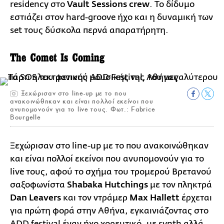
residency στο
Vault Sessions crew
. Το δίδυμο
εστιάζει στον hard-groove ήχο και η δυναμική των
set τους δύσκολα περνά απαρατήρητη.
The Comet Is Coming
Ξεχώρισαν στο line-up με το που
ανακοινώθηκαν και είναι πολλοί εκείνοι που
ανυπομονούν για το live τους. Φωτ.: Fabrice
Bourgelle
Ξεχώρισαν στο line-up με το που ανακοινώθηκαν
και είναι πολλοί εκείνοι που ανυπομονούν για το
live τους, αφού το σχήμα του τρομερού Βρετανού
σαξοφωνίστα
Shabaka Hutchings
με τον πληκτρά
Dan Leavers
και τον ντράμερ
Max Hallett
έρχεται
για πρώτη φορά στην Αθήνα, εγκαινιάζοντας στο
ADD festival έναν ήχο χορευτικό, με synth αλλά