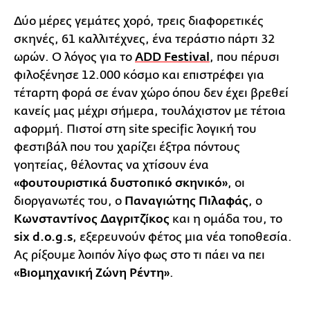
Δύο μέρες γεμάτες χορό, τρεις διαφορετικές
σκηνές, 61 καλλιτέχνες, ένα τεράστιο πάρτι 32
ωρών. Ο λόγος για το
ADD Festival
, που πέρυσι
φιλοξένησε 12.000 κόσμο και επιστρέφει για
τέταρτη φορά σε έναν χώρο όπου δεν έχει βρεθεί
κανείς μας μέχρι σήμερα, τουλάχιστον με τέτοια
αφορμή. Πιστοί στη site specific λογική του
φεστιβάλ που του χαρίζει έξτρα πόντους
γοητείας, θέλοντας να χτίσουν ένα
«φουτουριστικά δυστοπικό σκηνικό»
, οι
διοργανωτές του, ο
Παναγιώτης Πιλαφάς
, ο
Κωνσταντίνος Δαγριτζίκος
και η ομάδα του, το
six d.o.g.s
, εξερευνούν φέτος μια νέα τοποθεσία.
Ας ρίξουμε λοιπόν λίγο φως στο τι πάει να πει
«Βιομηχανική Ζώνη Ρέντη»
.