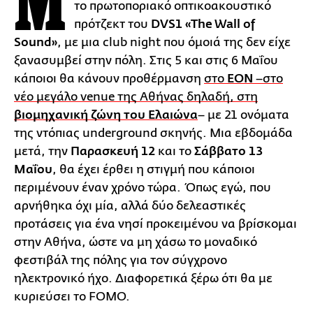
Μ
το πρωτοποριακό οπτικοακουστικό
πρότζεκτ του
DVS1 «The Wall of
Sound»
, με μια club night που όμοιά της δεν είχε
ξανασυμβεί στην πόλη. Στις 5 και στις 6 Μαΐου
κάποιοι θα κάνουν προθέρμανση
στο
EON
–στο
νέο μεγάλο venue της Αθήνας δηλαδή, στη
βιομηχανική ζώνη του Ελαιώνα
– με 21 ονόματα
της ντόπιας underground σκηνής. Μια εβδομάδα
μετά, την
Παρασκευή 12
και το
Σάββατο 13
Μαΐου
, θα έχει έρθει η στιγμή που κάποιοι
περιμένουν έναν χρόνο τώρα. Όπως εγώ, που
αρνήθηκα όχι μία, αλλά δύο δελεαστικές
προτάσεις για ένα νησί προκειμένου να βρίσκομαι
στην Αθήνα, ώστε να μη χάσω το μοναδικό
φεστιβάλ της πόλης για τον σύγχρονο
ηλεκτρονικό ήχο. Διαφορετικά ξέρω ότι θα με
κυριεύσει το FOMO.