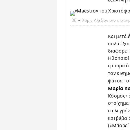
εξαντλητ
Η Χάρις Αλεξίου στο στοίχημ
Και μετά 
πολύ έξυ
διαφορετ
Ηθοποιοί 
εμπορικό 
τον κινη
φάτσα τ
Μαρία Κ
Κόσμος» ό
στοίχημα 
επιλεγμέ
και βέβαι
(«Μπορεί ν