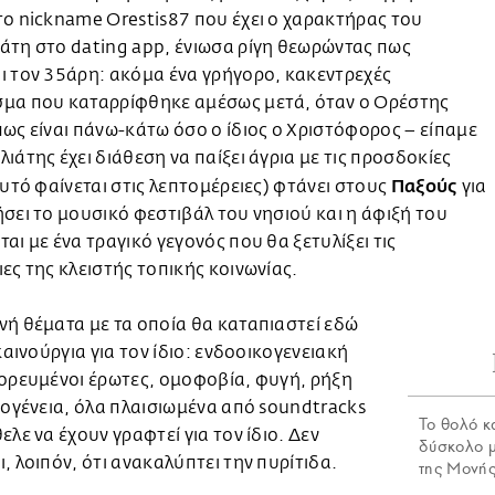
ο nickname Orestis87 που έχει ο χαρακτήρας του
άτη στο dating app, ένιωσα ρίγη θεωρώντας πως
 τον 35άρη: ακόμα ένα γρήγορο, κακεντρεχές
μα που καταρρίφθηκε αμέσως μετά, όταν ο Ορέστης
ως είναι πάνω-κάτω όσο ο ίδιος ο Χριστόφορος – είπαμε
ιάτης έχει διάθεση να παίξει άγρια με τις προσδοκίες
Παξούς
αυτό φαίνεται στις λεπτομέρειες) φτάνει στους
για
σει το μουσικό φεστιβάλ του νησιού και η άφιξή του
αι με ένα τραγικό γεγονός που θα ξετυλίξει τις
ες της κλειστής τοπικής κοινωνίας.
ή θέματα με τα οποία θα καταπιαστεί εδώ
 καινούργια για τον ίδιο: ενδοοικογενειακή
ορευμένοι έρωτες, ομοφοβία, φυγή, ρήξη
κογένεια, όλα πλαισιωμένα από soundtracks
Το θολό κ
ελε να έχουν γραφτεί για τον ίδιο. Δεν
δύσκολο 
, λοιπόν, ότι ανακαλύπτει την πυρίτιδα.
της Μονής