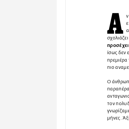
Α
ν
ε
α
σχολιάζει
προσέχει
ίσως δεν 
πρεμιέρα 
πιο αναμε
Ο άνθρωπ
παραπέρα,
ανταγωνισ
τον πολυ
γνωρίζαμε 
μήνες. Άξ