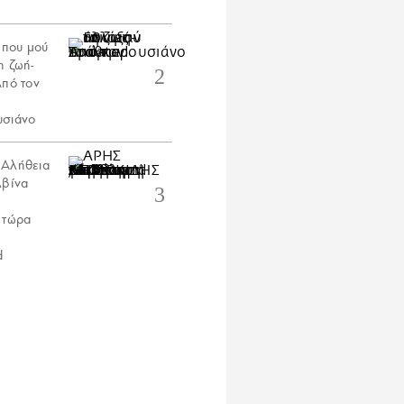
 που μού
η ζωή-
Aπό τον
υσιάνο
 Αλήθεια
λβίνα
 τώρα
d