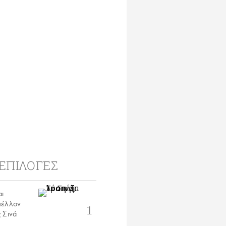
ΕΠΙΛΟΓΕΣ
αι
μέλλον
 Σινά