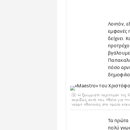
Λοιπόν, ε
εμφανές π
δείχνει. 
προτρέχο
βγάλουμε
Παπακαλιά
πόσο αρνη
δημοφιλο
Η ξεχωριστή περίπτωση της Κλ
ακριβώς αυτό που ήθελα για την 
νεαρή ηθοποιός στο πρώτο επει
Τα πρώτα 
πολύ γνωσ