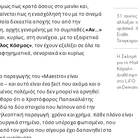
όμως πως κρατά άσους στο μανίκι και,
αίνεται πως η ενασχόλησή του με το σινεμά
51 ταινίες
ταία δεκαετία αποχής του από την
άλλαξαν τ
updated. 
«Αν…»
η, αρχής γενομένης με το συμπαθές
Στάθη
αι, κυρίως, στη συνέχεια, με το εξαιρετικό
Τσαγκαρο
λος Κόσμος»
, τον έχουν εξελίξει σε όλα τα
αφηγηματικά, σεναριακά και κυρίως
Η Σκληρή
για τη Μα
Κάραλη -
Διαθέσιμη
ο παραγωγής του «Maestro» είναι
στo LiFO
 – και αυτό είναι ένα fact που ακόμα και ο
onDeman
μένος πολέμιός του δεν μπορεί να αρνηθεί.
άθαρο ότι ο Χριστόφορος Παπακαλιάτης
εδώ τα δύο στοιχεία που λείπουν από την
ηλεοπτική παραγωγή: χρόνο και χρήμα. Κάθε πλάνο είναι
ρουργικά στημένο, τόσο υπέροχα φωτισμένο, που
 από τον χρόνο που σίγουρα έχει δαπανηθεί στα