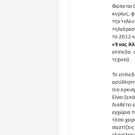
Φαίνεται 
κυρίως, φ
την τελευ
τηλεόρασ
το 2012 κ
«Ένας Άλ
επίπεδα: 
τεχνικά.
Το επίπεδ
ασύλληπτο
πιο ορκισ
Είναι ξεκ
διαθέτει 
εγχώρια τ
τόσο χει
σαστίζεις