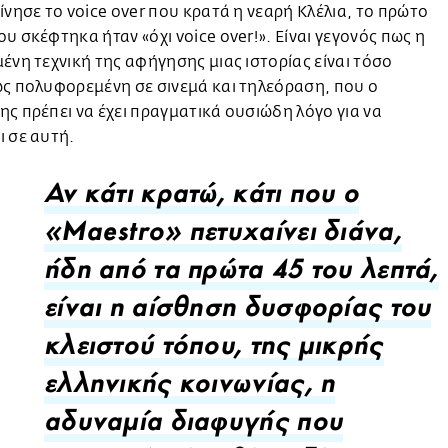
ίνησε το voice over που κρατά η νεαρή Κλέλια, το πρώτο
υ σκέφτηκα ήταν «όχι voice over!». Είναι γεγονός πως η
ένη τεχνική της αφήγησης μιας ιστορίας είναι τόσο
ς πολυφορεμένη σε σινεμά και τηλεόραση, που ο
ς πρέπει να έχει πραγματικά ουσιώδη λόγο για να
 σε αυτή.
Αν κάτι κρατώ, κάτι που ο
«Maestro» πετυχαίνει διάνα,
ήδη από τα πρώτα 45 του λεπτά,
είναι η αίσθηση δυσφορίας του
κλειστού τόπου, της μικρής
ελληνικής κοινωνίας, η
αδυναμία διαφυγής που