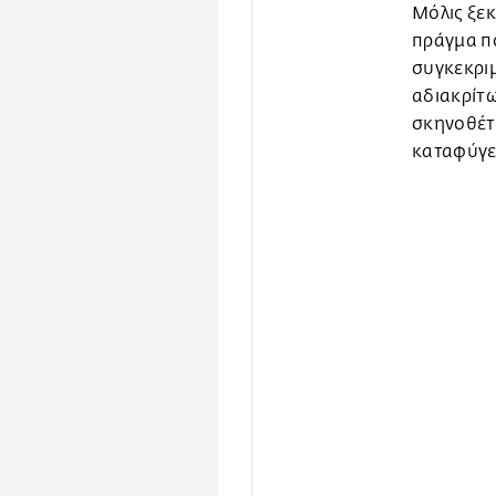
Μόλις ξεκ
πράγμα πο
συγκεκριμ
αδιακρίτω
σκηνοθέτη
καταφύγει