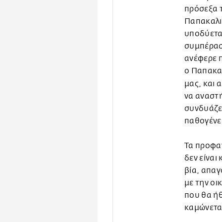
πρόσεξα τ
Παπακαλι
υποδύεται
συμπέρασ
ανέφερε π
ο Παπακαλ
μας, και 
να αναστή
συνδυάζετ
παθογένει
Τα προφαν
δεν είναι
βία, απαγ
με την οι
που θα ήθ
καμώνεται