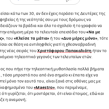
 είσαι κάτω των 30, αν δεν έχεις περάσει τις Δευτέρες της
φηβείας ή της νεότητάς σου με τους δρόμους να
δειάζουν τα βράδια και όλο το σχολείο ή το γραφείο να
«Να με
 την επόμενη μέρα το τελευταίο επεισόδιο του
ς»
«Κλείσε τα μάτια»
«Δυο μέρες μόνο»
, του
ή του
, τότε
είσαι σε θέση να αντιληφθείς γιατί η χθεσινοβραδινή
Χριστόφορου Παπακαλιάτη
της νέας σειράς του
ήταν το
νόμενο τηλεοπτικό γεγονός των τελευταίων ετών.
ος που πήγε την τηλεοπτική μυθοπλασία πολλά βήματα
 τόσο μπροστά που από ένα σημείο κι έπειτα είχε να
τεί μόνο τον εαυτό του, είναι ξανά στις οθόνες μας με
«Maestro»
διαφημισμένο του
, που περιμέναμε,
ότι γυρίζεται, ότι μοντάρεται, ότι είναι έτοιμος, εδώ και
ιζε η αναμονή;