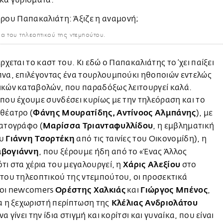
ικά γυρίσματα.
α του τηλεοπτικού της ντεμπούτου.
έρχεται το καστ του. Κι εδώ ο Παπακαλιάτης το ‘χει παίξει
πνα, επιλέγοντας ένα τουρλουμπούκι ηθοποιών εντελώς
ικών καταβολών, που παραδόξως λειτουργεί καλά.
που έχουμε συνδέσει κυρίως με την τηλεόραση και το
Φάνης Μουρατίδης, Αντίνοος Αλμπάνης
θέατρο (
), με
Μαρίσσα Τριανταφυλλίδου
ματογράφο (
, η εμβληματική
Γιάννη Τσορτέκη
ου
από τις ταινίες του Οικονομίδη), η
αβογιάννη
, που ξέρουμε ήδη από το «Ένας Άλλος
Χάρις Αλεξίου
τι στα χέρια του μεγαλουργεί, η
στο
του τηλεοπτικού της ντεμπούτου, οι προσεκτικά
Ορέστης Χαλκιάς
Γιώργος Μπένος
νοι newcomers
και
,
Κλέλιας Ανδριολάτου
α η ξεχωριστή περίπτωση της
α γίνει την ίδια στιγμή και κορίτσι και γυναίκα, που είναι