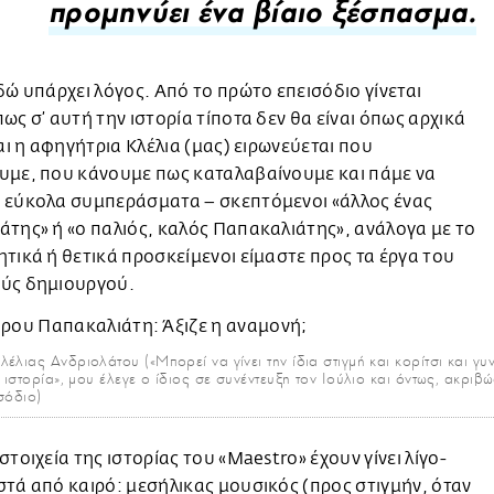
προμηνύει ένα βίαιο ξέσπασμα.
δώ υπάρχει λόγος. Από το πρώτο επεισόδιο γίνεται
ως σ’ αυτή την ιστορία τίποτα δεν θα είναι όπως αρχικά
Και η αφηγήτρια Κλέλια (μας) ειρωνεύεται που
υμε, που κάνουμε πως καταλαβαίνουμε και πάμε να
 εύκολα συμπεράσματα – σκεπτόμενοι «άλλος ένας
της» ή «ο παλιός, καλός Παπακαλιάτης», ανάλογα με το
τικά ή θετικά προσκείμενοι είμαστε προς τα έργα του
ύς δημιουργού.
έλιας Ανδριολάτου («Μπορεί να γίνει την ίδια στιγμή και κορίτσι και γυν
ιστορία», μου έλεγε ο ίδιος σε συνέντευξη τον Ιούλιο και όντως, ακριβώ
σόδιο)
στοιχεία της ιστορίας του «Maestro» έχουν γίνει λίγο-
τά από καιρό: μεσήλικας μουσικός (προς στιγμήν, όταν