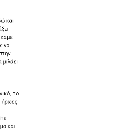
δώ και
άξει
ήκαμε
ς να
 στην
 μιλάει
νικό, το
ς ήρωες
ίτε
ημα και