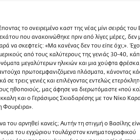
έποντας το ονειρεμένο καστ της νέας μίνι σειράς του
εκάτου που ανακοινώθηκε πριν από λίγες μέρες, δεν 
αρά να σκεφτείς: «Μα κανένας δεν του είπε όχι;». Έχ
μερικούς από τους καλύτερους της γενιάς 30-40, κά
νόματα μεγαλύτερων ηλικιών και μια χούφτα φρέσκα
αντούχα πρωτοεμφανιζόμενα πλάσματα, κάνοντας κά
κά σε τρεις γενιές και επιλέγοντας εντελώς ετερόκλη
ους ηθοποιούς, μας άφησε να διερωτόμαστε «πού κο
κκαλη και ο Γεράσιμος Σκιαδαρέσης με τον Νίκο Καρ
η Φουρέιρα».
 να του αρνηθεί κανείς; Αυτήν τη στιγμή ο Βασίλης είν
όνομα του εγχώριου τουλάχιστον κινηματογραφικού