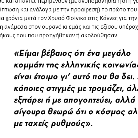
ύ και άπαντες περιμένουν (με ανυπομονησία ή στη γ
ίπτωση και ανάλογα με την προαίρεση) το πρώτο του
ία χρόνια μετά τον Χρυσό Φοίνικα στις Κάννες για την
 ανάμεσα στον ουρανό κι εμάς και τις εξίσου υπέροχ
μήκους του που προηγήθηκαν ή ακολούθησαν.
«Είμαι βέβαιος ότι ένα μεγάλο
κομμάτι της ελληνικής κοινωνία
είναι έτοιμο γι’ αυτό που θα δει.
κάποιες στιγμές με τρομάζει, άλ
εξιτάρει ή με απογοητεύει, αλλά
σίγουρα θεωρώ ότι ο κόσμος αλ
με ταχείς ρυθμούς».