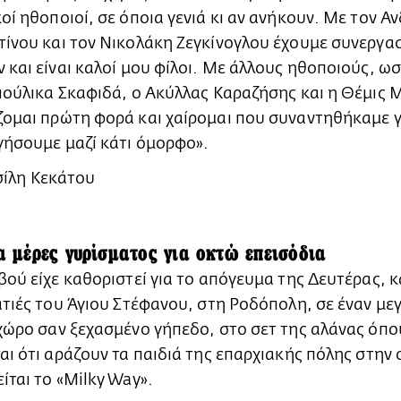
οί ηθοποιοί, σε όποια γενιά κι αν ανήκουν. Με τον Α
ίνου και τον Νικολάκη Ζεγκίνογλου έχουμε συνεργασ
 και είναι καλοί μου φίλοι. Με άλλους ηθοποιούς, ω
ιούλικα Σκαφιδά, ο Ακύλλας Καραζήσης και η Θέμις 
ομαι πρώτη φορά και χαίρομαι που συναντηθήκαμε γ
ήσουμε μαζί κάτι όμορφο».
α μέρες γυρίσματος για οκτώ επεισόδια
βού είχε καθοριστεί για το απόγευμα της Δευτέρας, 
ατιές του Άγιου Στέφανου, στη Ροδόπολη, σε έναν με
χώρο σαν ξεχασμένο γήπεδο, στο σετ της αλάνας όπο
αι ότι αράζουν τα παιδιά της επαρχιακής πόλης στην 
ίται το «Milky Way».