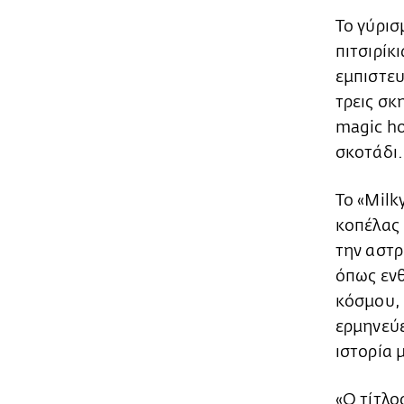
Το γύρισ
πιτσιρίκ
εμπιστευ
τρεις σκ
magic hou
σκοτάδι.
Το «Milk
κοπέλας 
την αστρ
όπως ενθ
κόσμου, 
ερμηνεύε
ιστορία 
«Ο τίτλο