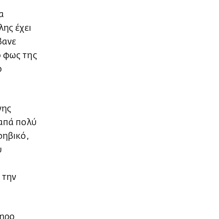
α
λης έχει
βανε
ο φως της
ο
νης
γαπά πολύ
φηβικό,
υ
 την
ληρο