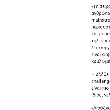
«Τη σειρ
ανθρώπων
mainstre
περισσότ
και μηδε
τηλεόρασ
λειτουργ
είναι φο
καυλωμέν
Η αλήθει
challeng
είναι πι
ίδιος, γ
«Αισθάνο