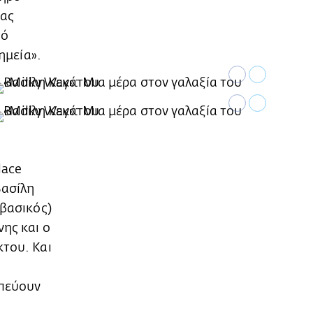
ιας
πό
ημεία».
lace
Βασίλη
(βασικός)
νης και ο
κτου. Και
ωπεύουν