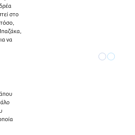
νδρέα
τεί στο
στόσο,
Μπαζάκα,
ια να
κάπου
γάλο
υ
οποία