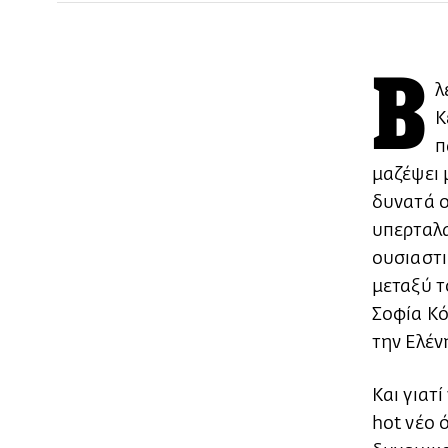
Β
λ
Κ
π
μαζέψει 
δυνατά ο
υπερταλ
ουσιαστι
μεταξύ τ
Σοφία Κό
την Ελέν
Και γιατί
hot νέο 