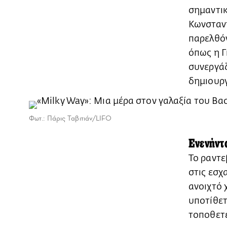
σημαντικ
Κωνσταντ
παρελθόν
όπως η Γ
συνεργάζ
δημιουργ
Φωτ.: Πάρις Ταβιτιάν/LIFO
Ενενήντ
Το ραντε
στις εσχ
ανοιχτό 
υποτίθετ
τοποθετε