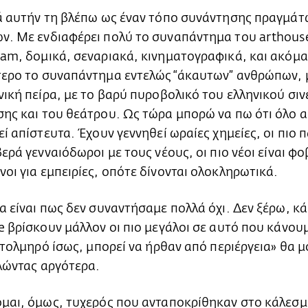
ά αυτήν τη βλέπω ως έναν τόπο συνάντησης πραγμάτ
. Με ενδιαφέρει πολύ το συναπάντημα του arthouse
am, δομικά, σεναριακά, κινηματογραφικά, και ακόμα
ερο το συναπάντημα εντελώς “άκαυτων” ανθρώπων, 
νική πείρα, με το βαρύ πυροβολικό του ελληνικού σιν
ης και του θεάτρου. Ως τώρα μπορώ να πω ότι όλο 
εί απίστευτα. Έχουν γεννηθεί ωραίες χημείες, οι πιο π
βερά γενναιόδωροι με τους νέους, οι πιο νέοι είναι φ
οι για εμπειρίες, οπότε δίνονται ολοκληρωτικά.
α είναι πως δεν συναντήσαμε πολλά όχι. Δεν ξέρω, κ
e βρίσκουν μάλλον οι πιο μεγάλοι σε αυτό που κάνουμ
ο τολμηρό ίσως, μπορεί να ήρθαν από περιέργεια» θα μ
ελώντας αργότερα.
μαι, όμως, τυχερός που ανταποκρίθηκαν στο κάλεσ