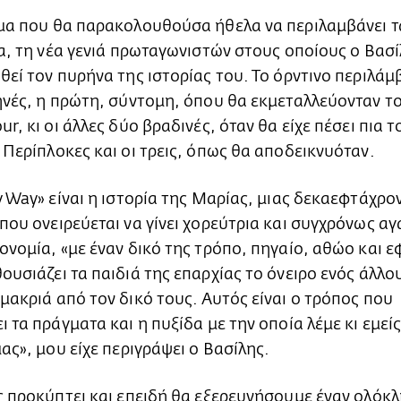
μα που θα παρακολουθούσα ήθελα να περιλαμβάνει τ
ια, τη νέα γενιά πρωταγωνιστών στους οποίους ο Βασί
θεί τον πυρήνα της ιστορίας του. Το όρντινο περιλάμ
ηνές, η πρώτη, σύντομη, όπου θα εκμεταλλεύονταν τ
r, κι οι άλλες δύο βραδινές, όταν θα είχε πέσει πια τ
 Περίπλοκες και οι τρεις, όπως θα αποδεικνυόταν.
y Way» είναι η ιστορία της Μαρίας, μιας δεκαεφτάχρο
που ονειρεύεται να γίνει χορεύτρια και συγχρόνως α
ονομία, «με έναν δικό της τρόπο, πηγαίο, αθώο και ε
ουσιάζει τα παιδιά της επαρχίας το όνειρο ενός άλλο
μακριά από τον δικό τους. Αυτός είναι ο τρόπος που
ι τα πράγματα και η πυξίδα με την οποία λέμε κι εμείς
μας», μου είχε περιγράψει ο Βασίλης.
ς προκύπτει και επειδή θα εξερευνήσουμε έναν ολόκ