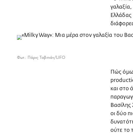
γαλαξία,
Ελλάδας 
διάφορες
Φωτ.: Πάρις Ταβιτιάν/LIFO
Πώς όμως
producti
και στο 
παραγωγό
Βασίλης 
οι δύο π
δυνατότη
ούτε το 