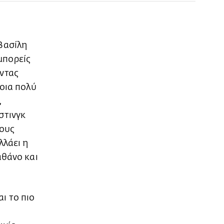
 Βασίλη
μπορείς
οντας
ποια πολύ
,
στινγκ
τους
λλάει η
αθάνο και
αι το πιο