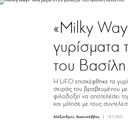
Παράκαμψη
προς
το
«Milky Way
κυρίως
περιεχόμενο
γυρίσματα 
του Βασίλη
Η LiFO επισκέφθηκε τα γυρ
σειράς του βραβευμένου με
φιλοδοξεί να αποτελέσει το
και μίλησε με τους συντελεσ
Αλέξανδρος Διακοσάββας
18.2.2022