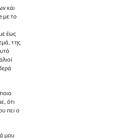
ων και
 με το
με έως
εμά, της
αυτό
αλιοί
οβερά
άποιο
ε, ότι
ου πει ο
μά μου