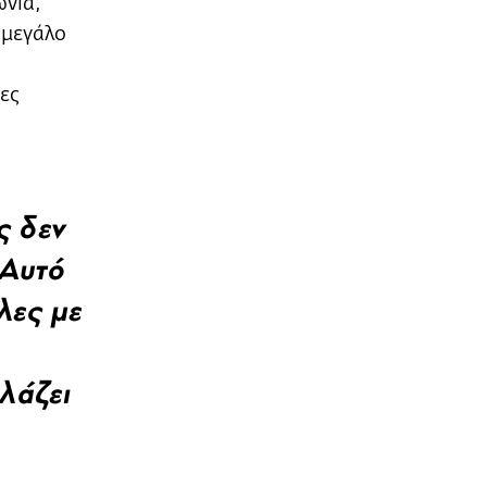
ωνία,
 μεγάλο
ες
ς δεν
 Αυτό
λες με
λάζει