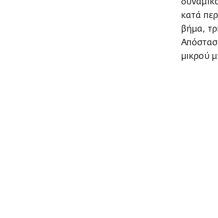
δυναμικο
κατά περ
βήμα, τρ
Απόσταση
μικρού 