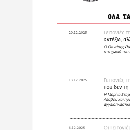
ΟΛΑ Τ
Γειτονιές 
20.12.2025
αντέξω, αλ
Ο Θανάσης Παπ
στο χωριό του
Γειτονιές 
13.12.2025
που δεν τη
Η Μαρίνα Σταμ
Λέσβου και πρ
αγγειοπλαστικ
Oι Γειτονι
6.12.2025