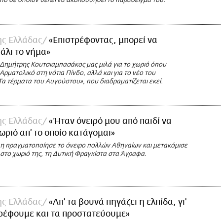
όπο σε όποιον θέλει να ακολουθήσει το παράδειγμά του.
της Ελλάδας
«Επιστρέφοντας, μπορεί να
άλι το νήμα»
Δημήτρης Κουτσιαμπασάκος μας μιλά για το χωριό όπου
Αρματολικό στη νότια Πίνδο, αλλά και για το νέο του
Τα τέρματα του Αυγούστου», που διαδραματίζεται εκεί.
της Ελλάδας
«Ήταν όνειρό μου από παιδί να
ωριό απ’ το οποίο κατάγομαι»
 πραγματοποίησε το όνειρο πολλών Αθηναίων και μετακόμισε
στο χωριό της, τη Δυτική Φραγκίστα στα Άγραφα.
της Ελλάδας
«Απ' τα βουνά πηγάζει η ελπίδα, γι'
ρέφουμε και τα προστατεύουμε»