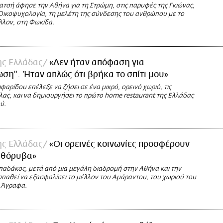
ατσή άφησε την Αθήνα για τη Στρώμη, στις παρυφές της Γκιώνας,
 Οικοψυχολογία, τη μελέτη της σύνδεσης του ανθρώπου με το
λλον, στη Φωκίδα.
της Ελλάδας
«Δεν ήταν απόφαση για
ση". Ήταν απλώς ότι βρήκα το σπίτι μου»
αρίδου επέλεξε να ζήσει σε ένα μικρό, ορεινό χωριό, τις
ας, και να δημιουργήσει το πρώτο home restaurant της Ελλάδας
ύ.
της Ελλάδας
«Οι ορεινές κοινωνίες προσφέρουν
αθόρυβα»
αδάκος, μετά από μια μεγάλη διαδρομή στην Αθήνα και την
σπαθεί να εξασφαλίσει το μέλλον του Αμάραντου, του χωριού του
 Άγραφα.