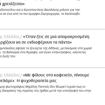
 χρειάζεσαι»
δοπούλου και ο Κωνσταντίνος Βασιλάκης μιλούν για την
α σε ένα από τα πιο όμορφα Ζαγοροχώρια, το Καπέσοβο.
της Ελλάδας
«Όταν ζεις σε μια απομακρυσμένη
αρχίζουν να σε ενδιαφέρουν τα πάντα»
αμπόκαλος άφησε τα ξενύχτια της Αθήνας, μετακόμισε στο χωριό
υ, τη Βαλαώρα στα Άγραφα, και έγινε κτηνοτρόφος, κάνοντας
ο ζωής του.
της Ελλάδας
«Με φίλους στο καφενείο, πίνουμε
γελάμε»: Η ψυχοθεραπεία μας
μης φωτογράφος Μιχάλης Παππάς δεν θεωρεί τυχαίο πως οι
 διακρίσεις της πορείας του ήρθαν μετά την επιστροφή του στην