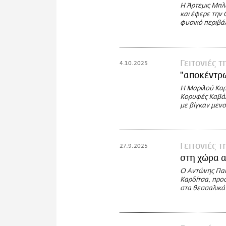
Η Άρτεμις Μπλ
και έφερε την
φυσικό περιβά
Γειτονιές 
4.10.2025
"αποκέντρω
H Μαριλού Καρφ
Κορυφές Καβάλ
με βίγκαν μενο
Γειτονιές 
27.9.2025
στη χώρα 
Ο Αντώνης Παπ
Καρδίτσα, προ
στα θεσσαλικά