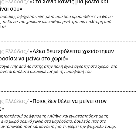
της Ελλάδας
«Στα Χανιά κάνεις μια βόλτα και
ίναι σου»
νουδάκης αφηγείται πώς, μετά από δύο προσπάθειες να φύγει
 τα Χανιά του χάρισαν μια καθημερινότητα πιο πολύτιμη από
φτά.
της Ελλάδας
«Δέκα δευτερόλεπτα χρειάστηκαν
φασίσω να μείνω στο χωριό»
ογιάννης από λογιστής στην πόλη έγινε αγρότης στο χωριό, στο
σθάνεται απόλυτα δικαιωμένος με την απόφασή του.
της Ελλάδας
«Ποιος δεν θέλει να μείνει στον
;»
ητρακόπουλος άφησε την Αθήνα και εγκαταστάθηκε με τη
 ένα μικρό ορεινό χωριό στα Βαρδούσια, δουλεύοντας στο
ντοπωλείο τους και κάνοντας «ό,τι ηρεμεί την ψυχούλα τους».