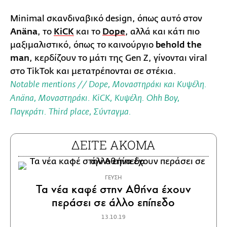
Minimal σκανδιναβικό design, όπως αυτό στον
Anäna
, το
KiCK
και το
Dope
, αλλά και κάτι πιο
μαξιμαλιστικό, όπως το καινούργιο
behold the
man
, κερδίζουν το μάτι της Gen Z, γίνονται viral
στο TikTok και μετατρέπονται σε στέκια.
Notable mentions // Dope,
Μοναστηράκι και Κυψέλη
.
Anäna,
Μοναστηράκι
. KiCK,
Κυψέλη
. Ohh Boy,
Παγκράτι
. Third place,
Σύνταγμα.
ΔΕΙΤΕ ΑΚΟΜΑ
ΓΕΥΣΗ
Τα νέα καφέ στην Αθήνα έχουν
περάσει σε άλλο επίπεδο
13.10.19