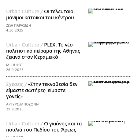
Urban Culture /
Οι τελευταίοι
μόνιμοι κάτοικοι του κέντρου
ΖΩΗ ΠΑΡΑΣΙΔΗ
4.10.2025
Urban Culture /
PLEX: Το νέο
πολιτιστικό πείραμα της Αθήνας
ξεκινά στον Κεραμεικό
M. HULOT
26.9.2025
Σχέσεις /
«Στην τεκνοθεσία δεν
είμαστε σωτήρες· είμαστε
γονείς»
ΑΡΓΥΡΩ ΜΠΟΖΩΝΗ
29.8.2025
Urban Culture /
Ο γκιόνης και τα
πουλιά του Πεδίου του Άρεως