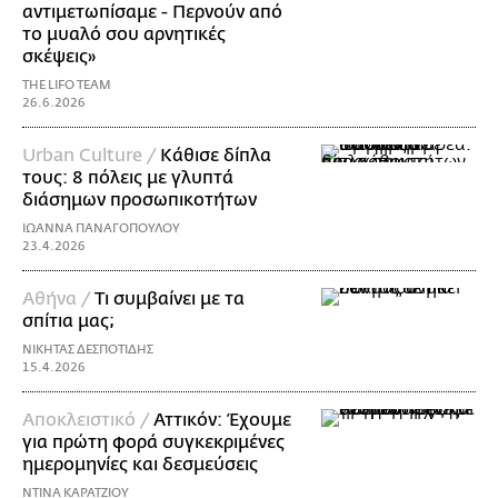
αντιμετωπίσαμε - Περνούν από
το μυαλό σου αρνητικές
σκέψεις»
THE LIFO TEAM
26.6.2026
Urban Culture /
Κάθισε δίπλα
τους: 8 πόλεις με γλυπτά
διάσημων προσωπικοτήτων
ΙΩΑΝΝΑ ΠΑΝΑΓΟΠΟΥΛΟΥ
23.4.2026
Aθήνα /
Τι συμβαίνει με τα
σπίτια μας;
ΝΙΚΗΤΑΣ ΔΕΣΠΟΤΙΔΗΣ
15.4.2026
Αποκλειστικό /
Αττικόν: Έχουμε
για πρώτη φορά συγκεκριμένες
ημερομηνίες και δεσμεύσεις
ΝΤΙΝΑ ΚΑΡΑΤΖΙΟΥ