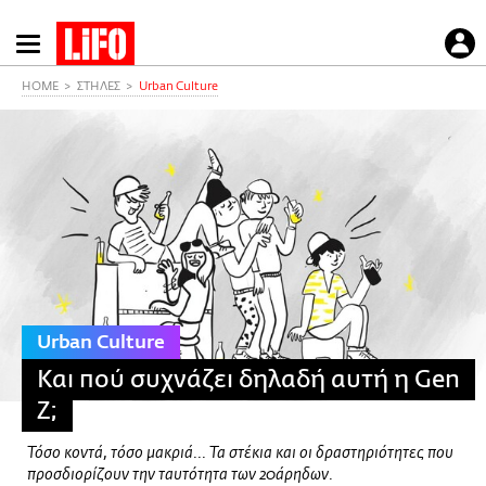
Παράκαμψη
προς
το
HOME
ΣΤΗΛΕΣ
Urban Culture
κυρίως
περιεχόμενο
Urban Culture
Και πού συχνάζει δηλαδή αυτή η Gen
Z;
Τόσο κοντά, τόσο μακριά... Τα στέκια και οι δραστηριότητες που
προσδιορίζουν την ταυτότητα των 20άρηδων.