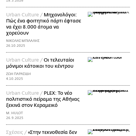
18.3.2026
Urban Culture /
Μηχανολόγοι:
Πώς ένα φοιτητικό πάρτι έφτασε
να έχει 8.000 άτομα να
χορεύουν
ΝΙΚΟΛΑΣ ΜΠΙΛΑΛΗΣ
26.10.2025
Urban Culture /
Οι τελευταίοι
μόνιμοι κάτοικοι του κέντρου
ΖΩΗ ΠΑΡΑΣΙΔΗ
4.10.2025
Urban Culture /
PLEX: Το νέο
πολιτιστικό πείραμα της Αθήνας
ξεκινά στον Κεραμεικό
M. HULOT
26.9.2025
Σχέσεις /
«Στην τεκνοθεσία δεν