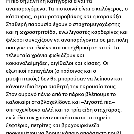
Η πιο σημαντική κατηγορία είναι τα
αναπαραγόμενα. Τα πιο κοινά είναι ο καλόγερος, ο
κότσυφας, o μαυροτσιροβάκος και η καρακάξα.
Σταθερή παρουσία έχουν ο σταχτομυγοχάφτης
και η ωχροστριτσίδα, ενώ λιγοστές καρδερίνες και
φλώροι συνεχίζουν να αναπαράγονται σε μια πόλη
που γίνεται ολοένα και πιο εχθρική σε αυτά. Τα
τελευταία χρόνια φωλιάζουν και
κοκκινολαίμηδες, αιγίθαλοι και κίσσες. Οι
εξωτικοί παπαγάλοι
(ο πράσινος και ο
μυοψιττακός) δεν θα μπορούσαν να λείπουν και
κάνουν ιδιαίτερα αισθητή την παρουσία τους.
Στον ουρανό πάνω από το πάρκο βλέπουμε το
καλοκαίρι σταβλοχελίδονα και –λιγοστά πια–
σπιτοχελίδονα αλλά και τα τρία είδη σταχτάρας,
ενώ όλο τον χρόνο επισκέπτονται το σημείο
ξεφτέρια, πετρίτες και βραχοκιρκίνεζα
προκειμένου να βρουν κάποιο απρόσεκτο πουλί