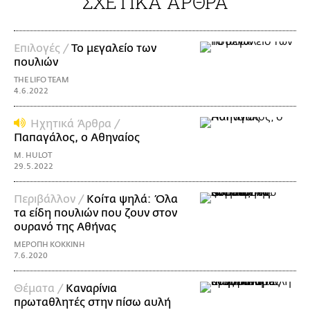
ΣΧΕΤΙΚΑ ΑΡΘΡΑ
Επιλογές /
Το μεγαλείο των
πουλιών
THE LIFO TEAM
4.6.2022
Ηχητικά Άρθρα /
Παπαγάλος, ο Αθηναίος
M. HULOT
29.5.2022
Περιβάλλον /
Κοίτα ψηλά: Όλα
τα είδη πουλιών που ζουν στον
ουρανό της Αθήνας
ΜΕΡΟΠΗ ΚΟΚΚΙΝΗ
7.6.2020
Θέματα /
Kαναρίνια
πρωταθλητές στην πίσω αυλή