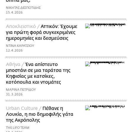
σπίτια μας;
ΝΙΚΗΤΑΣ ΔΕΣΠΟΤΙΔΗΣ
15.4.2026
Αποκλειστικό /
Αττικόν: Έχουμε
για πρώτη φορά συγκεκριμένες
ημερομηνίες και δεσμεύσεις
ΝΤΙΝΑ ΚΑΡΑΤΖΙΟΥ
12.4.2026
Αθήνα /
Ένα απίστευτο
μποστάνι σε μια ταράτσα της
Κηφισίας με κατσίκες,
κοτόπουλα και ντομάτες
ΜΑΡΙΝΑ ΠΕΤΡΙΔΟΥ
31.3.2026
Urban Culture /
Πέθανε η
Λουκία, η πιο δημοφιλής γάτα
της Ακρόπολης
THE LIFO TEAM