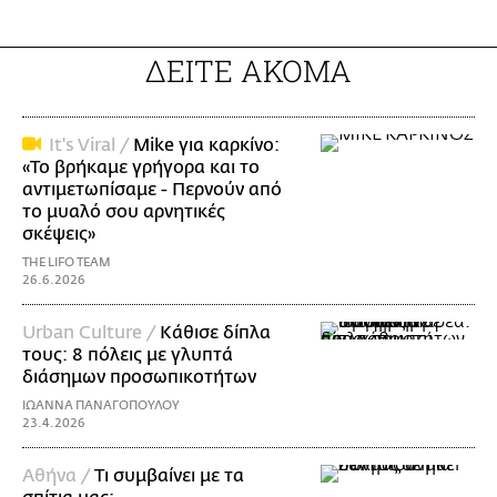
ΔΕΙΤΕ ΑΚΟΜΑ
It's Viral /
Mike για καρκίνο:
«Το βρήκαμε γρήγορα και το
αντιμετωπίσαμε - Περνούν από
το μυαλό σου αρνητικές
σκέψεις»
THE LIFO TEAM
26.6.2026
Urban Culture /
Κάθισε δίπλα
τους: 8 πόλεις με γλυπτά
διάσημων προσωπικοτήτων
ΙΩΑΝΝΑ ΠΑΝΑΓΟΠΟΥΛΟΥ
23.4.2026
Aθήνα /
Τι συμβαίνει με τα