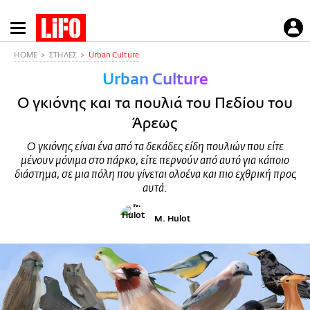
Παράκαμψη
προς
το
HOME
ΣΤΗΛΕΣ
Urban Culture
κυρίως
Urban Culture
περιεχόμενο
Ο γκιόνης και τα πουλιά του Πεδίου του
Άρεως
Ο γκιόνης είναι ένα από τα δεκάδες είδη πουλιών που είτε
μένουν μόνιμα στο πάρκο, είτε περνούν από αυτό για κάποιο
διάστημα, σε μια πόλη που γίνεται ολοένα και πιο εχθρική προς
αυτά.
M. Hulot