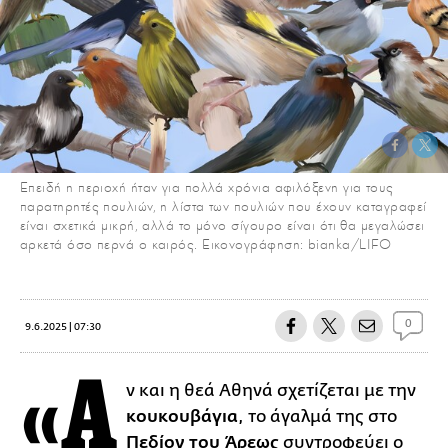
Επειδή η περιοχή ήταν για πολλά χρόνια αφιλόξενη για τους
παρατηρητές πουλιών, η λίστα των πουλιών που έχουν καταγραφεί
είναι σχετικά μικρή, αλλά το μόνο σίγουρο είναι ότι θα μεγαλώσει
αρκετά όσο περνά ο καιρός. Εικονογράφηση: bianka/LIFO
0
9.6.2025 | 07:30
«Α
ν και η θεά Αθηνά σχετίζεται με την
κουκουβάγια
, το άγαλμά της στο
Πεδίον του Άρεως
συντροφεύει ο