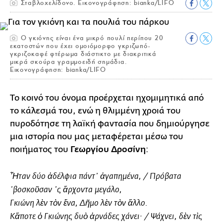
Σταβλοχελίδονο. Εικονογράφηση: bianka/LIFO
Ο γκιόνης είναι ένα μικρό πουλί περίπου 20
εκατοστών που έχει ομοιόμορφο γκριζωπό-
γκριζοκαφέ φτέρωμα διάστικτο με διακριτικά
μικρά σκούρα γραμμοειδή σημάδια.
Εικονογράφηση: bianka/LIFO
Το κοινό του όνομα προέρχεται ηχομιμητικά από
το κάλεσμά του, ενώ η θλιμμένη χροιά του
πυροδότησε τη λαϊκή φαντασία που δημιούργησε
μια ιστορία που μας μεταφέρεται μέσω του
ποιήματος του
Γεωργίου Δροσίνη
:
Ἦταν δύο ἀδέλφια πάντ᾿ ἀγαπημένα, / Πρόβατα
᾿βοσκοῦσαν ᾿ς ἄρχοντα μεγάλο,
Γκιώνη λὲν τὸν ἕνα, Δῆμο λὲν τὸν ἄλλο.
Κἄποτε ὁ Γκιώνης δυὸ ἀρνάδες χάνει· / Ψάχνει, δὲν τὶς