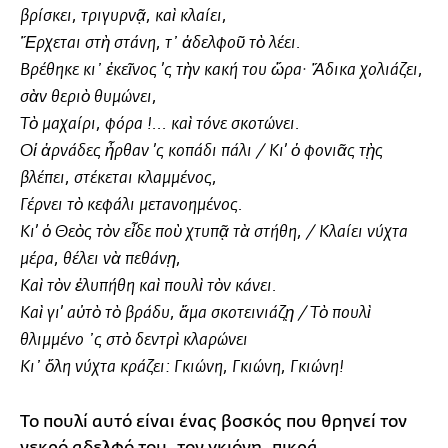
βρίσκει, τριγυρνᾷ, καὶ κλαίει,
Ἔρχεται στὴ στάνη, τ᾿ ἀδελφοῦ τὸ λέει.
Βρέθηκε κι᾿ ἐκεῖνος ’ς τὴν κακή του ὥρα· Ἄδικα χολιάζει,
σὰν θεριὸ θυμώνει,
Τὸ μαχαίρι, φόρα !... καὶ τόνε σκοτώνει.
Οἱ ἀρνάδες ἦρθαν ’ς κοπάδι πάλι / Κι’ ὁ φονιᾶς τῂς
βλέπει, στέκεται κλαμμένος,
Γέρνει τὸ κεφάλι μετανοημένος.
Κι’ ὁ Θεὸς τὸν εἶδε ποὺ χτυπᾷ τὰ στήθη, / Κλαίει νύχτα
μέρα, θέλει νὰ πεθάνῃ,
Καὶ τὸν ἐλυπήθη καὶ πουλὶ τὸν κάνει.
Καὶ γι’ αὐτὸ τὸ βράδυ, ἅμα σκοτεινιάζῃ / Τὸ πουλὶ
θλιμμένο ᾿ς στὸ δεντρὶ κλαρώνει
Κι᾿ ὅλη νύχτα κράζει: Γκιώνη, Γκιώνη, Γκιώνη!
Το πουλί αυτό είναι ένας βοσκός που θρηνεί τον
νεκρό αδελφό του, τον γκιόνη, πικρά