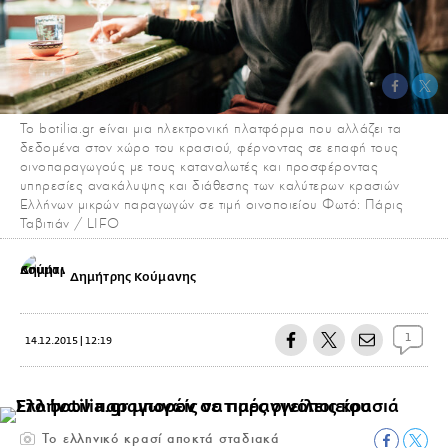
Το botilia.gr eίναι μια ηλεκτρονική πλατφόρμα που αλλάζει τα
δεδομένα στον χώρο του κρασιού, φέρνοντας σε επαφή τους
οινοπαραγωγούς με τους καταναλωτές και προσφέροντας
υπηρεσίες ανακάλυψης και διάθεσης των καλύτερων κρασιών
Ελλήνων μικρών παραγωγών σε τιμή οινοποιείου Φωτό: Πάρις
Ταβιτιάν / LIFO
Δημήτρης Κούμανης
1
14.12.2015 | 12:19
Το ελληνικό κρασί αποκτά σταδιακά