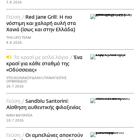
5.8.2026
Γεύση /
Red Jane Grill: Η πιο
νόστιμη και χαλαρή αυλή στα
Χανιά (ίσως και στην Ελλάδα)
THE LIFO TEAM
4.8.2026
Το κρασί με απλά λόγια /
Ένα
κρασί για κάθε σταθμό της
«Οδύσσειας»
ΥΡΩ ΚΟΛΙΑΚΟΥΔΑΚΗ | ΠΑΝΑΓΙΩΤΗΣ
ΟΡΦΑΝΙΔΗΣ
26.7.2026
Γεύση /
Sandblu Santorini:
Αίσθηση αυθεντικής φιλοξενίας
ΝΙΚΗ ΜΗΤΑΡΕΑ
18.7.2026
Γεύση /
Οι αμπελώνες αποκτούν