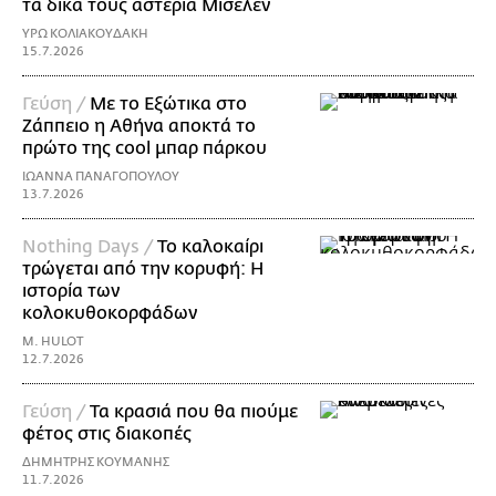
τα δικά τους αστέρια Μισελέν
ΥΡΩ ΚΟΛΙΑΚΟΥΔΑΚΗ
15.7.2026
Γεύση /
Με το Εξώτικα στο
Ζάππειο η Αθήνα αποκτά το
πρώτο της cool μπαρ πάρκου
ΙΩΑΝΝΑ ΠΑΝΑΓΟΠΟΥΛΟΥ
13.7.2026
Nothing Days /
Το καλοκαίρι
τρώγεται από την κορυφή: H
ιστορία των
κολοκυθοκορφάδων
M. HULOT
12.7.2026
Γεύση /
Τα κρασιά που θα πιούμε
φέτος στις διακοπές
ΔΗΜΗΤΡΗΣ ΚΟΥΜΑΝΗΣ
11.7.2026