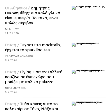
Οι Αθηναίοι /
Δημήτρης
Οικονομίδης: «Το καλό γλυκό
είναι εμπειρία. Το κακό, είναι
απλώς ακριβό»
M. HULOT
11.7.2026
Γεύση /
Ξεχάστε τα mocktails,
έρχεται το sparkling tea
ΥΡΩ ΚΟΛΙΑΚΟΥΔΑΚΗ
8.7.2026
Γεύση /
Flying Horses: Γαλλική
κουζίνα σε έναν χώρο που
μοιάζει με ιταλικό palazzo
ΝΙΚΗ ΜΗΤΑΡΕΑ
6.7.2026
Γεύση /
Τι θα κάνεις αυτό το
καλοκαίρι σε Τήνο, Νάξο και