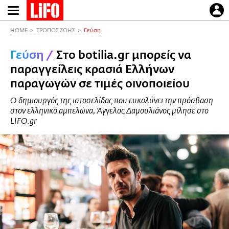
Παράκαμψη
προς
το
HOME
ΤΡΟΠΟΣ ΖΩΗΣ
Γεύση
κυρίως
Γεύση
/
Στο botilia.gr μπορείς να
περιεχόμενο
παραγγείλεις κρασιά Ελλήνων
παραγωγών σε τιμές οινοποιείου
O δημιουργός της ιστοσελίδας που ευκολύνει την πρόσβαση
στον ελληνικό αμπελώνα, Άγγελος Δαμουλιάνος μίλησε στο
LIFO.gr