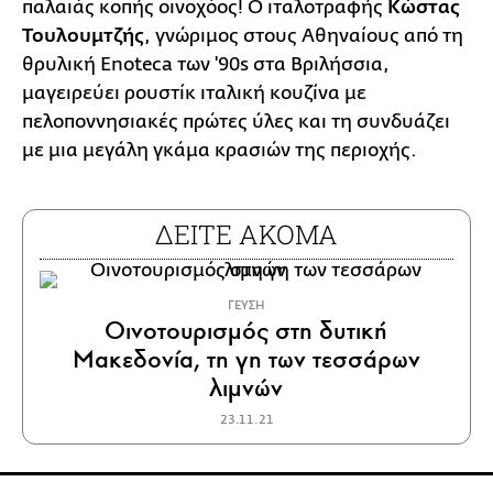
παλαιάς κοπής οινοχόος! Ο ιταλοτραφής
Κώστας
Τουλουμτζής
, γνώριμος στους Αθηναίους από τη
θρυλική Enoteca των '90s στα Βριλήσσια,
μαγειρεύει ρουστίκ ιταλική κουζίνα με
πελοποννησιακές πρώτες ύλες και τη συνδυάζει
με μια μεγάλη γκάμα κρασιών της περιοχής.
ΔΕΙΤΕ ΑΚΟΜΑ
ΓΕΥΣΗ
Οινοτουρισμός στη δυτική
Μακεδονία, τη γη των τεσσάρων
λιμνών
23.11.21