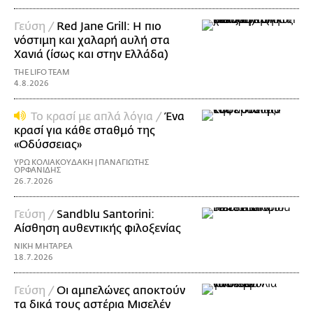
Γεύση /
Red Jane Grill: Η πιο
νόστιμη και χαλαρή αυλή στα
Χανιά (ίσως και στην Ελλάδα)
THE LIFO TEAM
4.8.2026
Το κρασί με απλά λόγια /
Ένα
κρασί για κάθε σταθμό της
«Οδύσσειας»
ΥΡΩ ΚΟΛΙΑΚΟΥΔΑΚΗ | ΠΑΝΑΓΙΩΤΗΣ
ΟΡΦΑΝΙΔΗΣ
26.7.2026
Γεύση /
Sandblu Santorini:
Αίσθηση αυθεντικής φιλοξενίας
ΝΙΚΗ ΜΗΤΑΡΕΑ
18.7.2026
Γεύση /
Οι αμπελώνες αποκτούν
τα δικά τους αστέρια Μισελέν