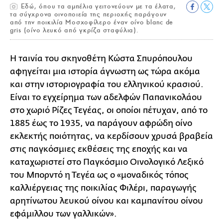
Εδώ, όπου τα αμπέλια γειτονεύουν με τα έλατα,
τα σύγχρονα οινοποιεία της περιοχής παράγουν
από την ποικιλία Μοσχοφίλερο έναν οίνο blanc de
gris (οίνο λευκό από γκρίζα σταφύλια).
Η ταινία του σκηνοθέτη Κώστα Σπυρόπουλου
αφηγείται μια ιστορία άγνωστη ως τώρα ακόμα
και στην ιστοριογραφία του ελληνικού κρασιού.
Είναι το εγχείρημα των αδελφών Παπανικολάου
στο χωριό Ρίζες Τεγέας, οι οποίοι πέτυχαν, από το
1885 έως το 1935, να παράγουν αφρώδη οίνο
εκλεκτής ποιότητας, να κερδίσουν χρυσά βραβεία
στις παγκόσμιες εκθέσεις της εποχής και να
καταχωριστεί στο Παγκόσμιο Οινολογικό Λεξικό
του Μπορντό η Τεγέα ως ο «μοναδικός τόπος
καλλιέργειας της ποικιλίας Φιλέρι, παραγωγής
αρητίνωτου λευκού οίνου και καμπανίτου οίνου
εφάμιλλου των γαλλικών».