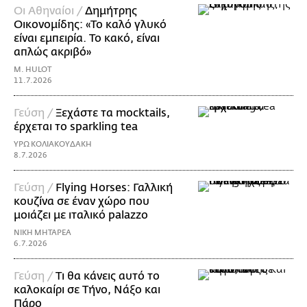
Οι Αθηναίοι /
Δημήτρης
Οικονομίδης: «Το καλό γλυκό
είναι εμπειρία. Το κακό, είναι
απλώς ακριβό»
M. HULOT
11.7.2026
Γεύση /
Ξεχάστε τα mocktails,
έρχεται το sparkling tea
ΥΡΩ ΚΟΛΙΑΚΟΥΔΑΚΗ
8.7.2026
Γεύση /
Flying Horses: Γαλλική
κουζίνα σε έναν χώρο που
μοιάζει με ιταλικό palazzo
ΝΙΚΗ ΜΗΤΑΡΕΑ
6.7.2026
Γεύση /
Τι θα κάνεις αυτό το
καλοκαίρι σε Τήνο, Νάξο και
Πάρο