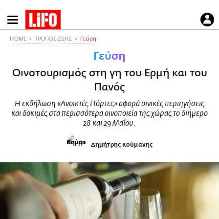
Παράκαμψη
προς
το
HOME
ΤΡΟΠΟΣ ΖΩΗΣ
Γεύση
κυρίως
Γεύση
περιεχόμενο
Οινοτουρισμός στη γη του Ερμή και του
Πανός
Η εκδήλωση «Ανοικτές Πόρτες» αφορά οινικές περιηγήσεις
και δοκιμές στα περισσότερα οινοποιεία της χώρας το διήμερο
28 και 29 Μαΐου.
Δημήτρης Κούμανης