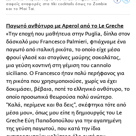
σαφείς αναφορές στα tiki cocktails όπως το Zombie
και το Mai Tai.
Παγωτό ανθότυρο με Aperol από το Le Greche
«Την εποχή που μαθήτευα στην Puglia, δίπλα στον
δάσκαλό μου Francesco Palmieri, φτιάχναμε ένα
παγωτό από ιταλική ρικότα, το οποίο είχε μέσα
φρουί γλασέ και σταγόνες μαύρης σοκολάτας,
μια γεύση κοντινή στη γέμιση του cannolo
siciliano. O Francesco ήταν πολύ περήφανος για
τη ρικότα που χρησιμοποιούσε, χωρίς να έχει
δοκιμάσει, βέβαια, ποτέ το ελληνικό ανθότυρο, το
οποίο προσωπικά θεωρούσα πολύ ανώτερο.
“Καλά, περίμενε και θα δεις”, σκέφτηκα τότε από
μέσα μου», όπως μου είπε η δημιουργός του Le
Greche Εύη Παπαδοπούλου για την αγαπημένη
της γεύση παγωτού, που κατά την ίδια