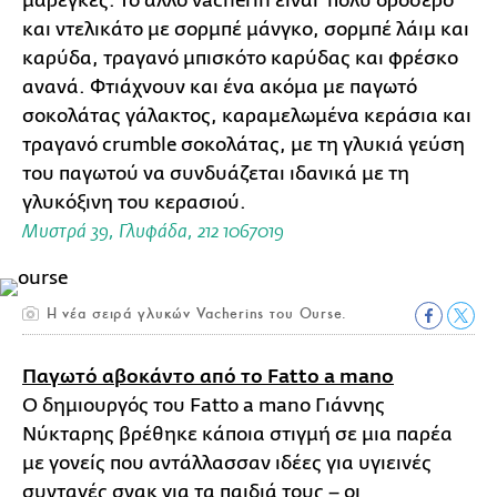
μαρέγκες. Το άλλο vacherin είναι πολύ δροσερό
και ντελικάτο με σορμπέ μάνγκο, σορμπέ λάιμ και
καρύδα, τραγανό μπισκότο καρύδας και φρέσκο
ανανά. Φτιάχνουν και ένα ακόμα με παγωτό
σοκολάτας γάλακτος, καραμελωμένα κεράσια και
τραγανό crumble σοκολάτας, με τη γλυκιά γεύση
του παγωτού να συνδυάζεται ιδανικά με τη
γλυκόξινη του κερασιού.
Μυστρά 39, Γλυφάδα, 212 1067019
H νέα σειρά γλυκών Vacherins του Ourse.
Παγωτό αβοκάντο από το Fatto a mano
Ο δημιουργός του Fatto a mano Γιάννης
Νύκταρης βρέθηκε κάποια στιγμή σε μια παρέα
με γονείς που αντάλλασσαν ιδέες για υγιεινές
συνταγές σνακ για τα παιδιά τους – οι