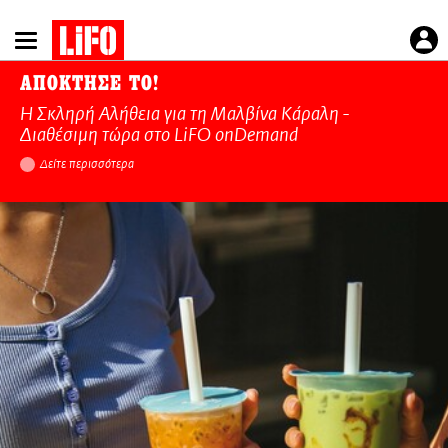
Παράκαμψη
προς
το
ΑΠΟΚΤΗΣΕ ΤΟ!
κυρίως
Η Σκληρή Αλήθεια για τη Μαλβίνα Κάραλη -
περιεχόμενο
Διαθέσιμη τώρα στo LiFO onDemand
Δείτε περισσότερα