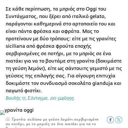
Σε κάθε περίπτωση, τα μπριός στο Oggi του
Συντάγματος, που ξέρει από ιταλικό gelato,
παράγονται καθημερινά στο αρτοποιείο του και
είναι πάντα φρέσκα και αφράτα. Μας το
προτείνουν με δύο τρόπους: είτε με τις γρανίτες
siciliana από φρέσκα φρούτα εποχής
σερβιρισμένες σε ποτήρι, με το μπριός σε ένα
πιατάκι για να το βουτάμε στη γρανίτα (δοκιμάστε
τη γεύση λεμόνι), είτε ως σάντουιτς γεμιστό με τις
γεύσεις της επιλογής σας. Για σίγουρη επιτυχία
δοκιμάστε τον συνδυασμό σοκολάτα gianduja και
παγωτό φιστίκι.
Βουλής 17, Σύνταγμα, 210 3246995
Γρανίτα siciliana με γεύση λεμόνι σερβιρισμένη
σε ποτήρι, με το μπριός σε ένα πιατάκι για να το