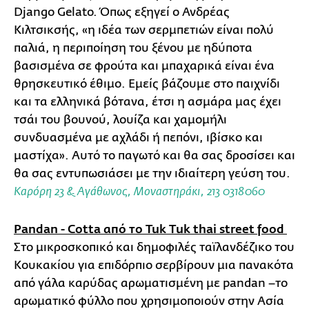
Django Gelato. Όπως εξηγεί ο Ανδρέας
Κιλτσικσής, «η ιδέα των σερμπετιών είναι πολύ
παλιά, η περιποίηση του ξένου με ηδύποτα
βασισμένα σε φρούτα και μπαχαρικά είναι ένα
θρησκευτικό έθιμο. Εμείς βάζουμε στο παιχνίδι
και τα ελληνικά βότανα, έτσι η ασμάρα μας έχει
τσάι του βουνού, λουίζα και χαμομήλι
συνδυασμένα με αχλάδι ή πεπόνι, ιβίσκο και
μαστίχα». Αυτό το παγωτό και θα σας δροσίσει και
θα σας εντυπωσιάσει με την ιδιαίτερη γεύση του.
Καρόρη 23 & Aγάθωνος, Μοναστηράκι, 213 0318060
Pandan - Cotta από το Tuk Τuk thai street food
Στο μικροσκοπικό και δημοφιλές ταϊλανδέζικο του
Κουκακίου για επιδόρπιο σερβίρουν μια πανακότα
από γάλα καρύδας αρωματισμένη με pandan –το
αρωματικό φύλλο που χρησιμοποιούν στην Ασία