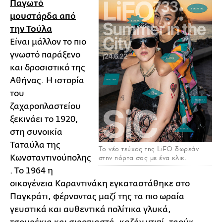
Παγωτό
μουστάρδα από
την Τούλα
Είναι μάλλον το πιο
γνωστό παράξενο
και δροσιστικό της
Αθήνας. Η ιστορία
του
ζαχαροπλαστείου
ξεκινάει το 1920,
στη συνοικία
Ταταύλα της
Το νέο τεύχος της LiFO δωρεάν
Κωνσταντινούπολης
στην πόρτα σας με ένα κλικ.
. Το 1964 η
οικογένεια Καραντινάκη εγκαταστάθηκε στο
Παγκράτι, φέρνοντας μαζί της τα πιο ωραία
γευστικά και αυθεντικά πολίτικα γλυκά,