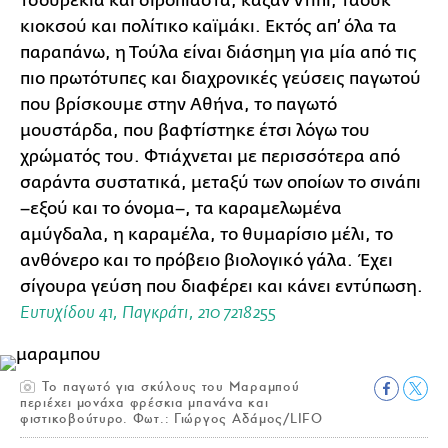
τσουρέκια και σιροπιαστά, καζάν ντιπί, ταούκ
κιοκσού και πολίτικο καϊμάκι. Εκτός απ’ όλα τα
παραπάνω, η Τούλα είναι διάσημη για μία από τις
πιο πρωτότυπες και διαχρονικές γεύσεις παγωτού
που βρίσκουμε στην Αθήνα, το παγωτό
μουστάρδα, που βαφτίστηκε έτσι λόγω του
χρώματός του. Φτιάχνεται με περισσότερα από
σαράντα συστατικά, μεταξύ των οποίων το σινάπι
–εξού και το όνομα–, τα καραμελωμένα
αμύγδαλα, η καραμέλα, το θυμαρίσιο μέλι, το
ανθόνερο και το πρόβειο βιολογικό γάλα. Έχει
σίγουρα γεύση που διαφέρει και κάνει εντύπωση.
Ευτυχίδου 41, Παγκράτι, 210 7218255
Το παγωτό για σκύλους του Μαραμπού
περιέχει μονάχα φρέσκια μπανάνα και
φιστικοβούτυρο. Φωτ.: Γιώργος Αδάμος/LIFO