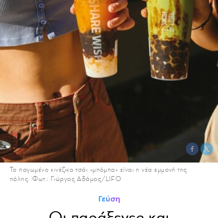
To παγωμένο κινέζικο τσάι «μπόμπα» είναι η νέα εμμονή της
πόλης. Φωτ.: Γιώργος Αδάμος/LIFO
Γεύση
Οι παράξενες και