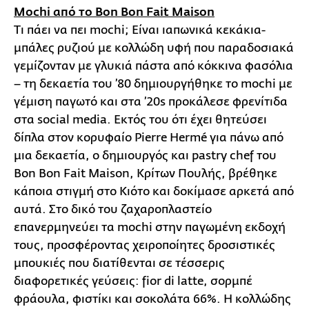
Mochi από το Bon Bon Fait Maison
Τι πάει να πει mochi; Eίναι ιαπωνικά κεκάκια-
μπάλες ρυζιού με κολλώδη υφή που παραδοσιακά
γεμίζονταν με γλυκιά πάστα από κόκκινα φασόλια
– τη δεκαετία του ’80 δημιουργήθηκε το mochi με
γέμιση παγωτό και στα ’20s προκάλεσε φρενίτιδα
στα social media. Εκτός του ότι έχει θητεύσει
δίπλα στον κορυφαίο Pierre Hermé για πάνω από
μια δεκαετία, ο δημιουργός και pastry chef του
Bon Bon Fait Maison, Κρίτων Πουλής, βρέθηκε
κάποια στιγμή στο Κιότο και δοκίμασε αρκετά από
αυτά. Στο δικό του ζαχαροπλαστείο
επανερμηνεύει τα mochi στην παγωμένη εκδοχή
τους, προσφέροντας χειροποίητες δροσιστικές
μπουκιές που διατίθενται σε τέσσερις
διαφορετικές γεύσεις: fior di latte, σορμπέ
φράουλα, φιστίκι και σοκολάτα 66%. Η κολλώδης