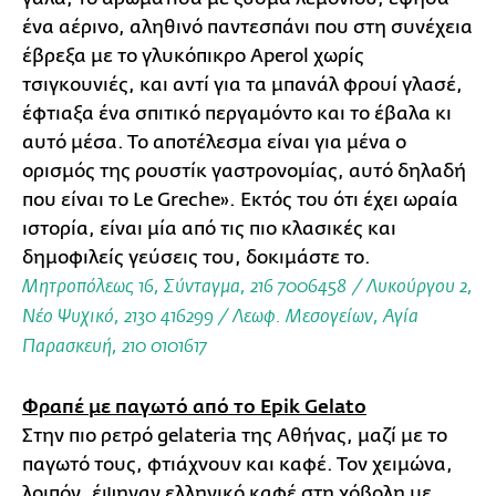
ένα αέρινο, αληθινό παντεσπάνι που στη συνέχεια
έβρεξα με το γλυκόπικρο Aperol χωρίς
τσιγκουνιές, και αντί για τα μπανάλ φρουί γλασέ,
έφτιαξα ένα σπιτικό περγαμόντο και το έβαλα κι
αυτό μέσα. Το αποτέλεσμα είναι για μένα ο
ορισμός της ρουστίκ γαστρονομίας, αυτό δηλαδή
που είναι το Le Greche». Εκτός του ότι έχει ωραία
ιστορία, είναι μία από τις πιο κλασικές και
δημοφιλείς γεύσεις του, δοκιμάστε το.
Μητροπόλεως 16, Σύνταγμα, 216 7006458 / Λυκούργου 2,
Νέο Ψυχικό, 2130 416299 / Λεωφ. Μεσογείων, Αγία
Παρασκευή, 210 0101617
Φραπέ με παγωτό από το Epik Gelato
Στην πιο ρετρό gelateria της Αθήνας, μαζί με το
παγωτό τους, φτιάχνουν και καφέ. Τον χειμώνα,
λοιπόν, έψηναν ελληνικό καφέ στη χόβολη με