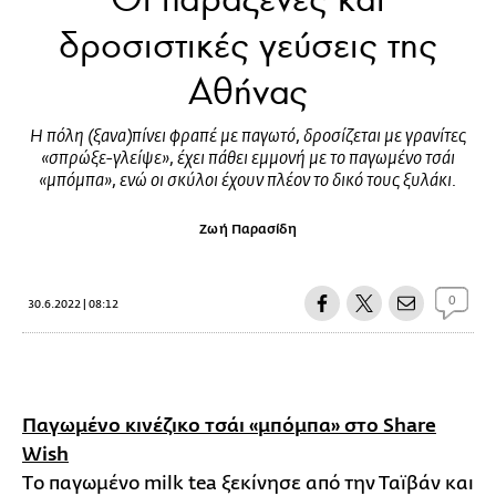
δροσιστικές γεύσεις της
Αθήνας
Η πόλη (ξανα)πίνει φραπέ με παγωτό, δροσίζεται με γρανίτες
«σπρώξε-γλείψε», έχει πάθει εμμονή με το παγωμένο τσάι
«μπόμπα», ενώ οι σκύλοι έχουν πλέον το δικό τους ξυλάκι.
Ζωή Παρασίδη
0
30.6.2022 | 08:12
Παγωμένο κινέζικο τσάι «μπόμπα» στο Share
Wish
Tο παγωμένο milk tea ξεκίνησε από την Ταϊβάν και