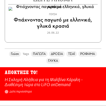
ΓΕΥΣΗ
Φτιάχνοντας παγωτό με ελληνικά,
γλυκά κρασιά
26.06.22
Γεύση
ΠΑΓΩΤΑ
ΔΡΟΣΙΑ
ΤΣΑΪ
ΡΟΦΗΜΑ
Tags
ΓΛΥΚΑ
ΑΠΟΚΤΗΣΕ ΤΟ!
Η Σκληρή Αλήθεια για τη Μαλβίνα Κάραλη -
Διαθέσιμη τώρα στo LiFO onDemand
Δείτε περισσότερα