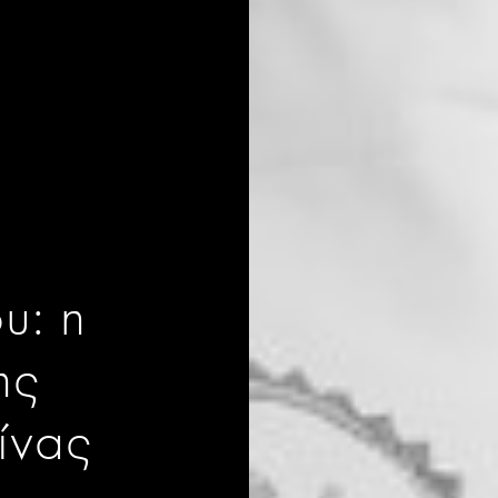
υ: η
ης
ίνας