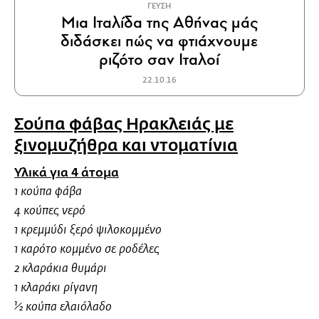
ΓΕΥΣΗ
Μια Ιταλίδα της Αθήνας μάς
διδάσκει πώς να φτιάχνουμε
ριζότο σαν Ιταλοί
22.10.16
Σούπα φάβας Ηρακλειάς με
ξινομυζήθρα και ντοματίνια
Υλικά για 4 άτομα
1 κούπα φάβα
4 κούπες νερό
1 κρεμμύδι ξερό ψιλοκομμένο
1 καρότο κομμένο σε ροδέλες
2 κλαράκια θυμάρι
1 κλαράκι ρίγανη
½ κούπα ελαιόλαδο