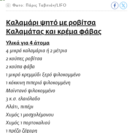
Φωτο: Πάρις Ταβιτιάν/LIFO
Καλαμάρι ψητό με ροβίτσα
Καλαμάτας και κρέμα φάβας
Υλικά για 4 άτομα
4 μικρά καλαμάρια ή 2 μέτρια
2 κούπες ροβίτσα
2 κούπα φάβα
1 μικρό κρεμμύδι ξερό ψιλοκομμένο
1 κόκκινη πιπεριά ψιλοκομμένη
Μαϊντανό ψιλοκομμένο
3 κ.σ. ελαιόλαδο
Αλάτι, πιπέρι
Χυμός 1 μοσχολέμονου
Χυμός 1 πορτοκαλιού
1 πρέζα ζάχαρη