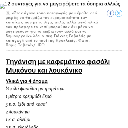
«Στον άγονο τόπο καταγωγής μου έμαθα από
μικρός να θαυμάζω την ευρηματικότητα των
κατοίκων, που με τα λίγα, απλά, αλλά αγνά υλικά
που πρόσφερε το νησί μπορούσαν όχι μόνο να
μαγειρεύουν για να επιβιώνουν αλλά και να
δημιουργούν» λέει ο σεφ Γιάννης Γαβαλάς με
καταγωγή από το νησί της Ηρακλειάς. Φωτο:
Πάρις Ταβιτιάν/LIFO
Τηγάνιση με καφεμάτικο φασόλι
Μυκόνου και λουκάνικο
Υλικά για 4 άτομα
½ κιλό φασόλια μαυρομάτικα
1 μέτριο κρεμμύδι ξερό
3 κ.σ. ξίδι από κρασί
2 λουκάνικα
1 κ.σ. αλεύρι
2 κ.σ. ελαιόλαδο