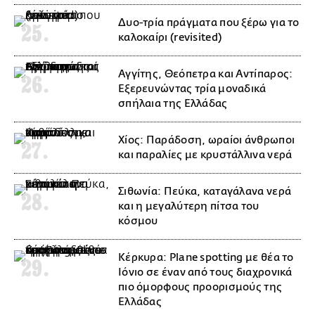
Δυο-τρία πράγματα που ξέρω για το
καλοκαίρι (revisited)
Αγγίτης, Θεόπετρα και Αντίπαρος:
Εξερευνώντας τρία μοναδικά
σπήλαια της Ελλάδας
Χίος: Παράδοση, ωραίοι άνθρωποι
και παραλίες με κρυστάλλινα νερά
Σιθωνία: Πεύκα, καταγάλανα νερά
και η μεγαλύτερη πίτσα του
κόσμου
Κέρκυρα: Plane spotting με θέα το
Ιόνιο σε έναν από τους διαχρονικά
πιο όμορφους προορισμούς της
Ελλάδας