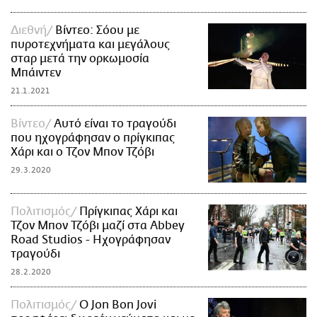
Διεθνή
Βίντεο: Σόου με
πυροτεχνήματα και μεγάλους
σταρ μετά την ορκωμοσία
Μπάιντεν
21.1.2021
Βίντεο
Αυτό είναι το τραγούδι
που ηχογράφησαν ο πρίγκιπας
Χάρι και ο Τζον Μπον Τζόβι
29.3.2020
Πολιτισμός
Πρίγκιπας Χάρι και
Τζον Μπον Τζόβι μαζί στα Abbey
Road Studios - Ηχογράφησαν
τραγούδι
28.2.2020
Πολιτισμός
O Jon Bon Jovi