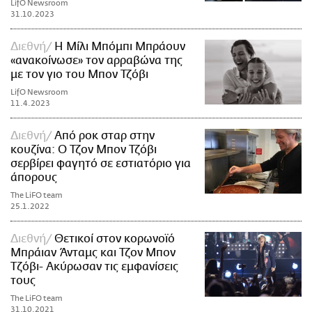
LifO Newsroom
31.10.2023
Διεθνή
Η Μίλι Μπόμπι Μπράουν
«ανακοίνωσε» τον αρραβώνα της
με τον γιο του Μπον Τζόβι
LifO Newsroom
11.4.2023
Διεθνή
Από ροκ σταρ στην
κουζίνα: Ο Τζον Μπον Τζόβι
σερβίρει φαγητό σε εστιατόριο για
άπορους
The LiFO team
25.1.2022
Διεθνή
Θετικοί στον κορωνοϊό
Μπράιαν Άνταμς και Τζον Μπον
Tζόβι- Ακύρωσαν τις εμφανίσεις
τους
The LiFO team
31.10.2021