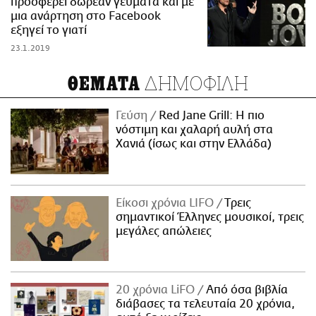
προσφέρει δωρεάν γεύματα και με
μια ανάρτηση στο Facebook
εξηγεί το γιατί
23.1.2019
ΔΗΜΟΦΙΛΗ
ΘΕΜΑΤΑ
Γεύση
Red Jane Grill: Η πιο
νόστιμη και χαλαρή αυλή στα
Χανιά (ίσως και στην Ελλάδα)
Είκοσι χρόνια LIFO
Tρεις
σημαντικοί Έλληνες μουσικοί, τρεις
μεγάλες απώλειες
20 χρόνια LiFO
Από όσα βιβλία
διάβασες τα τελευταία 20 χρόνια,