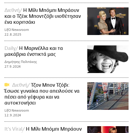
Διεθνή
Η Μίλι Μπόμπι Μπράουν
και ο Τζέικ Μποντζόβι υιοθέτησαν
ένα κοριτσάκι
LifO Newsroom
22.8.2025
Daily
Η Μαρινέλλα και τα
μακάβρια ένστικτά μας
Δημήτρης Πολιτάκης
27.9.2024
Διεθνή
Τζον Μπον Τζόβι:
Έσωσε γυναίκα που απειλούσε να
πέσει από γέφυρα και να
αυτοκτονήσει
LifO Newsroom
12.9.2024
It's Viral
Η Μίλι Μπόμπι Μπράουν