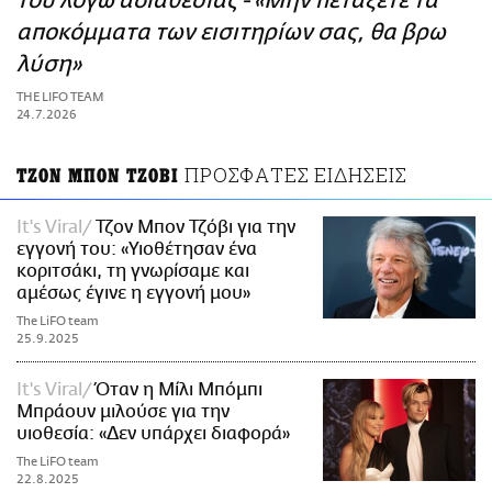
του λόγω αδιαθεσίας - «Μην πετάξετε τα
ΑΜΠΑ
αποκόμματα των εισιτηρίων σας, θα βρω
PRINT
λύση»
THE LIFO TEAM
24.7.2026
ΠΡΟΣΦΑΤΕΣ ΕΙΔΗΣΕΙΣ
ΤΖΟΝ ΜΠΟΝ ΤΖΟΒΙ
It's Viral
Τζον Μπον Τζόβι για την
εγγονή του: «Υιοθέτησαν ένα
κοριτσάκι, τη γνωρίσαμε και
αμέσως έγινε η εγγονή μου»
The LiFO team
25.9.2025
It's Viral
Όταν η Μίλι Μπόμπι
Μπράουν μιλούσε για την
υιοθεσία: «Δεν υπάρχει διαφορά»
The LiFO team
22.8.2025