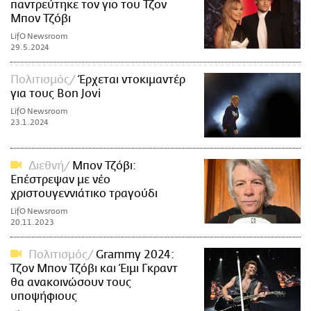
παντρεύτηκε τον γιο του Τζον
Μπον Τζόβι
LifO Newsroom
29.5.2024
Πολιτισμός
Έρχεται ντοκιμαντέρ
για τους Bon Jovi
LifO Newsroom
23.1.2024
Διεθνή
Μπον Τζόβι:
Επέστρεψαν με νέο
χριστουγεννιάτικο τραγούδι
LifO Newsroom
20.11.2023
Πολιτισμός
Grammy 2024:
Τζον Μπον Τζόβι και Έιμι Γκραντ
θα ανακοινώσουν τους
υποψήφιους