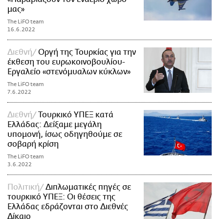
μας»
The LiFO team
16.6.2022
Διεθνή
Οργή της Τουρκίας για την
έκθεση του ευρωκοινοβουλίου-
Εργαλείο «στενόμυαλων κύκλων»
The LiFO team
7.6.2022
Διεθνή
Τουρκικό ΥΠΕΞ κατά
Ελλάδας: Δείξαμε μεγάλη
υπομονή, ίσως οδηγηθούμε σε
σοβαρή κρίση
The LiFO team
3.6.2022
Πολιτική
Διπλωματικές πηγές σε
τουρκικό ΥΠΕΞ: Οι θέσεις της
Ελλάδας εδράζονται στο Διεθνές
Δίκαιο