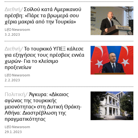
Διεθνή
Σοϊλού κατά Αμερικανού
πρέσβη: «Πάρε τα βρωμερά σου
χέρια μακριά από την Τουρκία»
LifO Newsroom
3.2.2023
Διεθνή
Το τουρκικό ΥΠΕΞ κάλεσε
για εξηγήσεις τους πρέσβεις εννέα
χωρών- Για το κλείσιμο
προξενείων
LifO Newsroom
2.2.2023
Πολιτική
Άγκυρα: «Δίκαιος
αγώνας της τουρκικής
μειονότητας» στη Δυτική Θράκη-
Αθήνα: Διαστρέβλωση της
πραγματικότητας
LifO Newsroom
29.1.2023