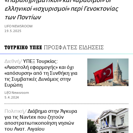
«Παραληρηματικοί» και «αβάσιμοι» οι
ΑΜΠΑ
ελληνικοί «ισχυρισμοί» περί Γενοκτονίας
PRINT
των Ποντίων
LIFO NEWSROOM
19.5.2025
ΠΡΟΣΦΑΤΕΣ ΕΙΔΗΣΕΙΣ
ΤΟΥΡΚΙΚΟ ΥΠΕΞ
Διεθνή
ΥΠΕΞ Τουρκίας:
«Αναστολή εφαρμογής» και όχι
«απόσυρση» από τη Συνθήκη για
τις Συμβατικές Δυνάμεις στην
Ευρώπη
LifO Newsroom
5.4.2024
Πολιτική
Διάβημα στην Άγκυρα
για τις Navtex που ζητούν
αποστρατιωτικοποίηση νησιών
του Ανατ. Αιγαίου