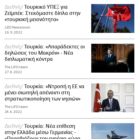
Διεθνή
Τουρκικό ΥΠΕΞ για
Ζεϊμπέκ: Στεκόμαστε δίπλα στην
«τουρκική μειονότητα»
LifO Newsroom
16.9.2022
Διεθνή
Τουρκία: «Απαράδεκτες οι
δηλώσεις του Μακρόν» - Νέα
διπλωματική κόντρα
The LiFO team
27.8.2022
Διεθνή
Τουρκία: «Ντροπή η ΕΕ να
μένει σιωπηλή απέναντι στη
στρατιωτικοποίηση των νησιών»
The LiFO team
24.6.2022
Διεθνή
Τουρκία: Νέα επίθεση
στην Ελλάδα μέσω Γερμανίας -
«Παραβιάζουν τον εναέριο χώρο