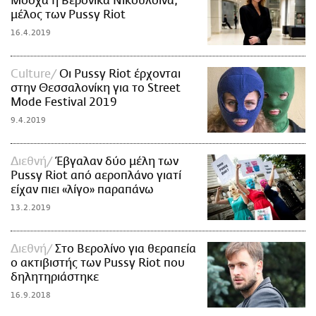
Μόσχα η Βερόνικα Νικούλσινα,
μέλος των Pussy Riot
16.4.2019
Culture
Oι Pussy Riot έρχονται
στην Θεσσαλονίκη για το Street
Mode Festival 2019
9.4.2019
Διεθνή
Έβγαλαν δύο μέλη των
Pussy Riot από αεροπλάνο γιατί
είχαν πιει «λίγο» παραπάνω
13.2.2019
Διεθνή
Στο Βερολίνο για θεραπεία
ο ακτιβιστής των Pussy Riot που
δηλητηριάστηκε
16.9.2018