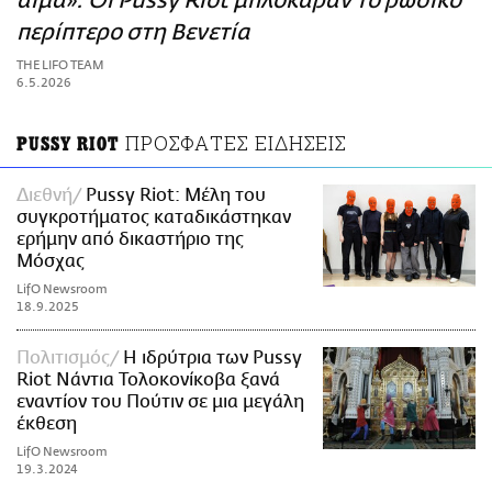
αίμα»: Οι Pussy Riot μπλόκαραν το ρωσικό
ΑΜΠΑ
περίπτερο στη Βενετία
PRINT
THE LIFO TEAM
6.5.2026
ΠΡΟΣΦΑΤΕΣ ΕΙΔΗΣΕΙΣ
PUSSY RIOT
Διεθνή
Pussy Riot: Μέλη του
συγκροτήματος καταδικάστηκαν
ερήμην από δικαστήριο της
Μόσχας
LifO Newsroom
18.9.2025
Πολιτισμός
Η ιδρύτρια των Pussy
Riot Νάντια Τολοκονίκοβα ξανά
εναντίον του Πούτιν σε μια μεγάλη
έκθεση
LifO Newsroom
19.3.2024