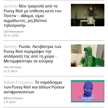
Διεθνή
Νέο τραγούδι από τις
Pussy Riot με επίθεση κατά του
Πούτιν – «Μαμά, είμαι
αιχμάλωτος, μη βλέπεις
τηλεόραση»
LifO Newsroom
25.12.2022
Διεθνή
Ρωσία: Ακτιβίστρια των
Pussy Riot περιγράφει την
απόδρασή της από τη χώρα -
Μεταμφιέστηκε σε κούριερ
The LiFO team
12.5.2022
Βίβιαν Στεργίου
Το παράδειγμα
των Pussy Riot και άλλων Ρώσων
αντιφρονούντων
Βίβιαν Στεργίου
1.4.2022