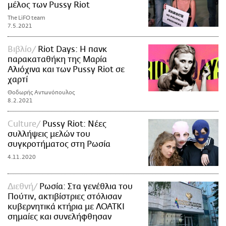
μέλος των Pussy Riot
The LiFO team
7.5.2021
Βιβλίο
Riot Days: Η πανκ
παρακαταθήκη της Μαρία
Αλιόχινα και των Pussy Riot σε
χαρτί
Θοδωρής Αντωνόπουλος
8.2.2021
Culture
Pussy Riot: Νέες
συλλήψεις μελών του
συγκροτήματος στη Ρωσία
4.11.2020
Διεθνή
Ρωσία: Στα γενέθλια του
Πούτιν, ακτιβίστριες στόλισαν
κυβερνητικά κτήρια με ΛΟΑΤΚΙ
σημαίες και συνελήφθησαν