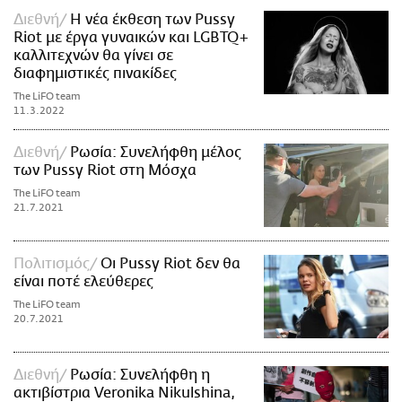
Διεθνή
Η νέα έκθεση των Pussy
Riot με έργα γυναικών και LGBTQ+
καλλιτεχνών θα γίνει σε
διαφημιστικές πινακίδες
The LiFO team
11.3.2022
Διεθνή
Ρωσία: Συνελήφθη μέλος
των Pussy Riot στη Μόσχα
The LiFO team
21.7.2021
Πολιτισμός
Οι Pussy Riot δεν θα
είναι ποτέ ελεύθερες
The LiFO team
20.7.2021
Διεθνή
Ρωσία: Συνελήφθη η
ακτιβίστρια Veronika Nikulshina,