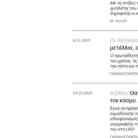
Με τις στήλες 
ιχνηλάτης του 
δημοφιλής κι α
M. HULOT
Οι Αθηναίο
6.11.2025
μετάλλια, 
Ο πρωταθλητής 
του χρόνια, τι
την πίστη και 
ΓΙΑΝΝΗΣ ΠΑΝΤ
Βιβλίο
Θα
19.10.2025
τον κόσμο.
Έγινε αντιρρησί
εκμηδένισης τ
εθνοφασισμός 
συγγραφέας της
του στη LiFO.
ΓΙΑΝΝΗΣ ΠΑΝΤ