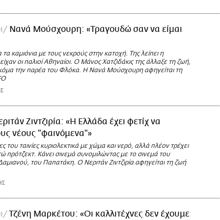
ι
Νανά Μούσχουρη: «Τραγουδώ σαν να είμαι
τα καμιόνια με τους νεκρούς στην κατοχή. Της λείπει η
ίχαν οι παλιοί Αθηναίοι. Ο Μάνος Χατζιδάκις της άλλαξε τη ζωή,
κόμα την παρέα του Φλόκα. Η Νανά Μούσχουρη αφηγείται τη
FO
Σ
εριτάν Ζιντζιρία: «Η Ελλάδα έχει φετίχ να
ους νέους "φαινόμενα"»
ες του ταινίες κυριολεκτικά με χώμα και νερό, αλλά πλέον τρέχει
ώ πρότζεκτ. Κάνει σινεμά συνομιλώντας με το σινεμά του
Δαμιανού, του Παπατάκη. Ο Νεριτάν Ζιντζιρία αφηγείται τη ζωή
ΗΣ
ι
Τζένη Μαρκέτου: «Οι καλλιτέχνες δεν έχουμε