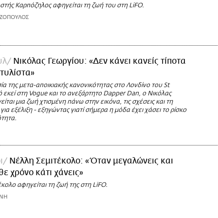
στής Καρπόζηλος αφηγείται τη ζωή του στη LiFO.
ΑΖΟΠΟΥΛΟΣ
υλ
Νικόλας Γεωργίου: «Δεν κάνει κανείς τίποτα
στυλίστα»
α της μετα-αποικιακής κανονικότητας στο Λονδίνο του St
ό εκεί στη Vogue και το ανεξάρτητο Dapper Dan, ο Νικόλας
ίται μια ζωή χτισμένη πάνω στην εικόνα, τις σχέσεις και τη
για εξέλιξη - εξηγώντας γιατί σήμερα η μόδα έχει χάσει το ρίσκο
ότητα.
ι
Νέλλη Σεμιτέκολο: «Όταν μεγαλώνεις και
θε χρόνο κάτι χάνεις»
κολο αφηγείται τη ζωή της στη LiFO.
ΩΝΗ