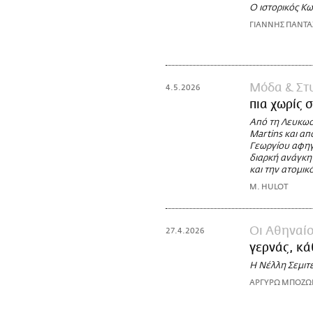
Ο ιστορικός Κω
ΓΙΑΝΝΗΣ ΠΑΝΤ
Μόδα & Στ
4.5.2026
πια χωρίς 
Από τη Λευκωσί
Martins και απ
Γεωργίου αφηγε
διαρκή ανάγκη 
και την ατομικ
M. HULOT
Οι Αθηναίο
27.4.2026
γερνάς, κά
Η Νέλλη Σεμιτέ
ΑΡΓΥΡΩ ΜΠΟΖ