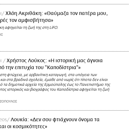
ι
Χλόη Ακριθάκη: «Θαύμαζα τον πατέρα μου,
ορές τον αμφισβήτησα»
η αφηγείται τη ζωή της στη LiFO.
ΗΣ
οι
Χρήστος Λούκος: «Η ιστορική μας άγνοια
πό την επιτυχία του "Καποδίστρια"»
τη φτώχεια, με αρβανίτικη καταγωγή, στα υπόγεια των
αι στα βραδινά σχολεία, έμαθε από νωρίς ότι τίποτα δεν είναι
ό τα δημοτικά αρχεία της Ερμούπολης έως το Πανεπιστήμιο της
ιτος ιστορικός και βιογράφος του Καποδίστρια αφηγείται τη ζωή
ΑΖΟΠΟΥΛΟΣ
deos
Λουκία: «Δεν σου φτιάχνουν όνομα τα
και οι κοσμικότητες»