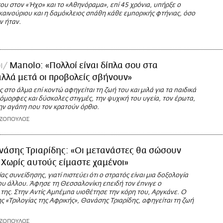
του στον «Ήχο» και το «Αθηνόραμα», επί 45 χρόνια, υπήρξε ο
καινούριου και η δαμόκλειος σπάθη κάθε εμπορικής φτήνιας, όσο
ν ήταν.
ι
Manolo: «Πολλοί είναι δίπλα σου στα
αλλά μετά οι προβολείς σβήνουν»
στο άλμα επί κοντώ αφηγείται τη ζωή του και μιλά για τα παιδικά
ς όμορφες και δύσκολες στιγμές, την ψυχική του υγεία, τον έρωτα,
την αγάπη που τον κρατούν όρθιο.
ΑΖΟΠΟΥΛΟΣ
νάσης Τριαρίδης: «Οι μετανάστες θα σώσουν
 Χωρίς αυτούς είμαστε χαμένοι»
ας συνείδησης, γιατί πιστεύει ότι ο στρατός είναι μια δοξολογία
ου άλλου. Άφησε τη Θεσσαλονίκη επειδή τον έπνιγε ο
της. Στην Αντίς Αμπέμπα υιοθέτησε την κόρη του, Αργκάνε. Ο
 «Τριλογίας της Αφρικής», Θανάσης Τριαρίδης, αφηγείται τη ζωή
ΑΖΟΠΟΥΛΟΣ