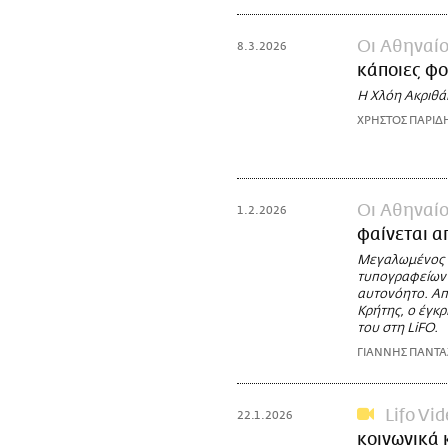
Οι Αθηναίο
8.3.2026
κάποιες φ
Η Χλόη Ακριθάκ
ΧΡΗΣΤΟΣ ΠΑΡΙΔ
Οι Αθηναί
1.2.2026
φαίνεται α
Μεγαλωμένος σ
τυπογραφείων κ
αυτονόητο. Απ
Κρήτης, ο έγκρ
του στη LiFO.
ΓΙΑΝΝΗΣ ΠΑΝΤ
Lifo Vi
22.1.2026
κοινωνικά 