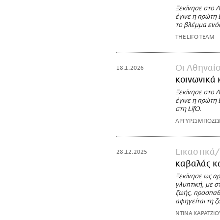
Ξεκίνησε στο Λ
έγινε η πρώτη
το βλέμμα ενός
THE LIFO TEAM
Οι Αθηναί
18.1.2026
κοινωνικά 
Ξεκίνησε στο Λ
έγινε η πρώτη 
στη LifO.
ΑΡΓΥΡΩ ΜΠΟΖ
Εικαστικά
28.12.2025
καβαλάς κα
Ξεκίνησε ως αρ
γλυπτική, με σ
ζωής, προσπαθ
αφηγείται τη ζ
ΝΤΙΝΑ ΚΑΡΑΤΖΙΟ