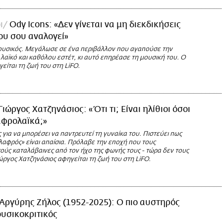
ι
Ody Icons: «Δεν γίνεται να μη διεκδικήσεις
ου σου αναλογεί»
υσικός. Μεγάλωσε σε ένα περιβάλλον που αγαπούσε την
λαϊκό και καθόλου εστέτ, κι αυτό επηρέασε τη μουσική του. Ο
είται τη ζωή του στη LiFO.
Γιώργος Χατζηνάσιος: «Ότι τι; Είναι ηλίθιοι όσοι
αφρολαϊκά;»
 για να μπορέσει να παντρευτεί τη γυναίκα του. Πιστεύει πως
λαφρός» είναι απαίσια. Πρόλαβε την εποχή που τους
ούς καταλάβαινες από τον ήχο της φωνής τους - τώρα δεν τους
ιώργος Χατζηνάσιος αφηγείται τη ζωή του στη LiFO.
Αργύρης Ζήλος (1952-2025): O πιο αυστηρός
υσικοκριτικός