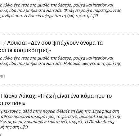
ονδίνο έχοντας στο μυαλό της θέατρο, ρούχα και interior και
 Ελληνίδα που μπήκε στα Harrods. Φτιάχνει ρούχα παρατηρώντας
 ανθρώπου. Η Λουκία αφηγείται τη ζωή της στη LifO.
οι
Λουκία: «Δεν σου φτιάχνουν όνομα τα
και οι κοσμικότητες»
ονδίνο έχοντας στο μυαλό της θέατρο, ρούχα και interior και
Ελληνίδα που μπήκε στα Harrods. Η Λουκία αφηγείται τη ζωή της
ΩΝΗ
Πάολα Λάκαχ: «Η ζωή είναι ένα κύμα που το
ι σε πάει»
χιτέκτονας, αλλά στην πορεία άλλαξε τη ζωή της. Στράφηκε στη
ταθερό προσανατολισμό προς το φωτεινό, αισιόδοξο κομμάτι της
ώντας να μην αναπαράγει σκοτεινές στιγμές. Η Πάολα Λάκαχ
ωή της στη LifO.
Υ