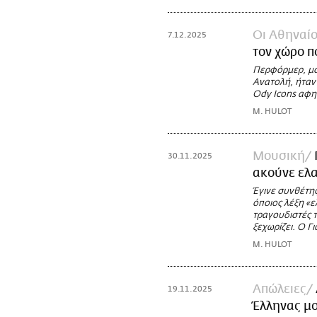
Οι Αθηναίο
7.12.2025
τον χώρο π
Περφόρμερ, μο
Ανατολή, ήταν 
Ody Icons αφηγ
M. HULOT
Μουσική
30.11.2025
ακούνε ελ
Έγινε συνθέτης
όποιος λέξη «ε
τραγουδιστές τ
ξεχωρίζει. Ο Γ
M. HULOT
Απώλειες
19.11.2025
Έλληνας μο