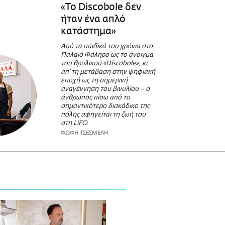
«Το Discobole δεν
ήταν ένα απλό
κατάστημα»
Από τα παιδικά του χρόνια στο
Παλαιό Φάληρο ως το άνοιγμα
του θρυλικού «Discobole», κι
απ’ τη μετάβαση στην ψηφιακή
εποχή ως τη σημερινή
αναγέννηση του βινυλίου – ο
άνθρωπος πίσω από το
σημαντικότερο δισκάδικο της
πόλης αφηγείται τη ζωή του
στη LiFO.
ΦΩΦΗ ΤΣΕΣΜΕΛΗ