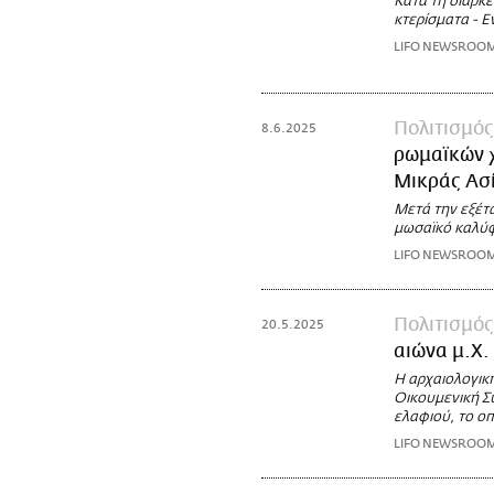
Κατά τη διάρκ
κτερίσματα - 
LIFO NEWSROO
Πολιτισμός
8.6.2025
ρωμαϊκών 
Μικράς Ασ
Μετά την εξέτ
μωσαϊκό καλύφ
LIFO NEWSROO
Πολιτισμός
20.5.2025
αιώνα μ.Χ.
Η αρχαιολογικ
Οικουμενική Σ
ελαφιού, το οπ
LIFO NEWSROO