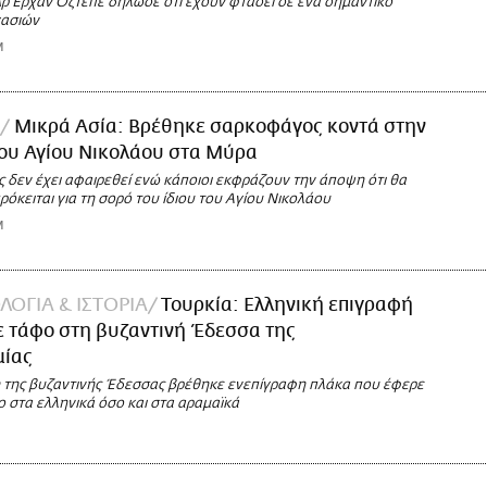
ρ Ερχάν Οζτέπε δήλωσε ότι έχουν φτάσει σε ένα σημαντικό
γασιών
M
Μικρά Ασία: Βρέθηκε σαρκοφάγος κοντά στην
του Αγίου Νικολάου στα Μύρα
 δεν έχει αφαιρεθεί ενώ κάποιοι εκφράζουν την άποψη ότι θα
όκειται για τη σορό του ίδιου του Αγίου Νικολάου
M
ΛΟΓΙΑ & ΙΣΤΟΡΙΑ
Τουρκία: Ελληνική επιγραφή
 τάφο στη βυζαντινή Έδεσσα της
ίας
 της βυζαντινής Έδεσσας βρέθηκε ενεπίγραφη πλάκα που έφερε
 στα ελληνικά όσο και στα αραμαϊκά