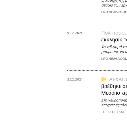
Ο καθηγητής Δ
στάδιο των ερ
LIFO NEWSROO
Πολιτισμός
9.12.2024
εκκλησία 
Το κάλυμμά της
μπορούσε να πρ
LIFO NEWSROO
ΑΡΧΑΙΟ
2.12.2024
βρέθηκε σε
Μεσοποταμ
Στη νεκρόπολη
επιγραφές τόσο
THE LIFO TEAM