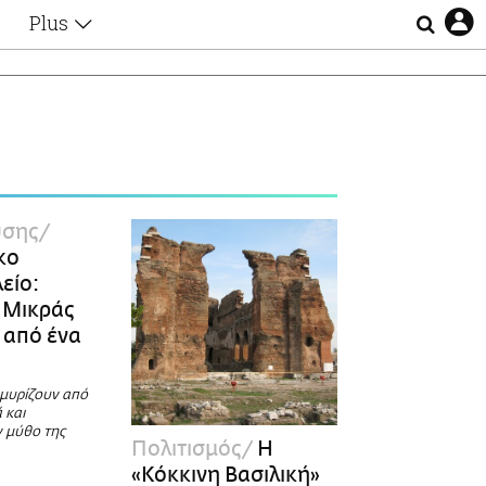
Plus
Θέματα
Συνεντεύξεις
Videos
τα
Αφιερώματα
Ζώδια
Εξομολογήσεις
Blogs
η
ύσης
Οι Αθηναίοι
κο
Απώλειες
είο:
Lgbtqi+
ς Μικράς
Επιλογές
 από ένα
μυρίζουν από
 και
ν μύθο της
Πολιτισμός
Η
«Κόκκινη Βασιλική»