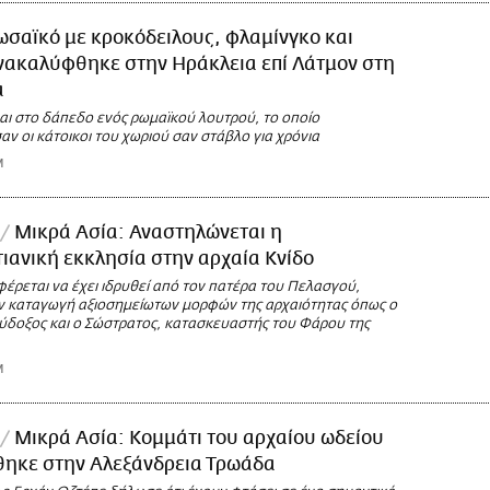
σαϊκό με κροκόδειλους, φλαμίνγκο και
νακαλύφθηκε στην Ηράκλεια επί Λάτμον στη
α
αι στο δάπεδο ενός ρωμαϊκού λουτρού, το οποίο
ν οι κάτοικοι του χωριού σαν στάβλο για χρόνια
M
Μικρά Ασία: Αναστηλώνεται η
ιανική εκκλησία στην αρχαία Κνίδο
φέρεται να έχει ιδρυθεί από τον πατέρα του Πελασγού,
ν καταγωγή αξιοσημείωτων μορφών της αρχαιότητας όπως ο
ύδοξος και ο Σώστρατος, κατασκευαστής του Φάρου της
M
Μικρά Ασία: Κομμάτι του αρχαίου ωδείου
ηκε στην Αλεξάνδρεια Τρωάδα