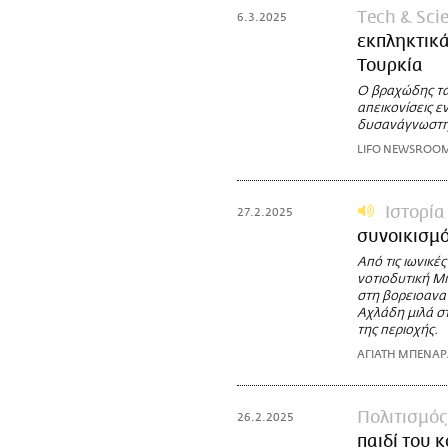
Τech & Sci
6.3.2025
εκπληκτικ
Τουρκία
Ο βραχώδης τά
απεικονίσεις 
δυσανάγνωστη
LIFO NEWSROO
Ιστορία
27.2.2025
συνοικισμό
Από τις ιωνικέ
νοτιοδυτική Μι
στη βορειοανατ
Αχλάδη μιλά στ
της περιοχής.
ΑΓΙΑΤΗ ΜΠΕΝΑ
Πολιτισμός
26.2.2025
παιδί του