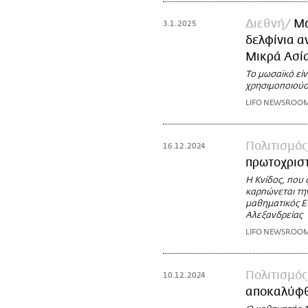
Διεθνή
Μω
3.1.2025
δελφίνια α
Μικρά Ασί
Το μωσαϊκό είν
χρησιμοποιούσα
LIFO NEWSROO
Πολιτισμός
16.12.2024
πρωτοχριστ
Η Κνίδος, που 
καρπώνεται τη
μαθηματικός Ε
Αλεξανδρείας
LIFO NEWSROO
Πολιτισμός
10.12.2024
αποκαλύφθ