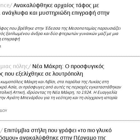
ence
Ανακαλύφθηκε αρχαίος τάφος με
ά ανάγλυφα και μυστηριώδη επιγραφή στην
φος που βρέθηκε στην Έδεσσα της Μεσοποταμίας παρουσιάζει
ενός ξαπλωμένου άνδρα και δύο φτερωτών γυναικών μαζί με μια
 επιγραφή
M
 μιας πόλης
Νέα Μάκρη: Ο προσφυγικός
ς που εξελίχθηκε σε λουτρόπολη
ς κωμοπόλεις Μάκρη και Λιβίσι, στα παράλια της Λυκίας στη
κρά Ασία, οι πρόσφυγες από αυτές τις περιοχές εγκαταστάθηκαν
ολική Αττική, ιδρύοντας τη Νέα Μάκρη, το 1924. Η Ευαγγελία
ην Αγιάτη Μπενάρδου για τη νεότερη και τη σύγχρονη ιστορία
ΡΔΟΥ
Επιτύμβια στήλη που γράφει «το πιο γλυκό
 κόσμου» ανακαλύφθηκε στην Πέργαμο της