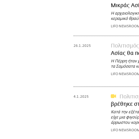
Μικράς Ασ
Η αρχαιολογικ
κεραμικό θραύ
LIFO NEWSROO
Πολιτισμός
26.1.2025
Ασίας θα π
Η Πέρρη ήταν 
τα Σαμόσατα κ
LIFO NEWSROO
Πολιτι
4.1.2025
βρέθηκε στ
Κατά την εξέτα
είχε μια φιγού
άρρωστου κορι
LIFO NEWSROO