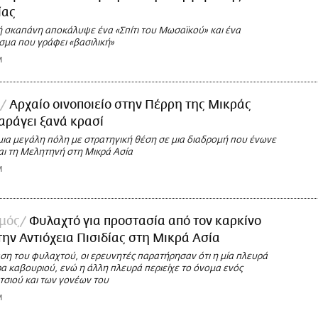
ίας
ή σκαπάνη αποκάλυψε ένα «Σπίτι του Μωσαϊκού» και ένα
σμα που γράφει «βασιλική»
M
Αρχαίο οινοποιείο στην Πέρρη της Μικράς
αράγει ξανά κρασί
μια μεγάλη πόλη με στρατηγική θέση σε μια διαδρομή που ένωνε
αι τη Μελητηνή στη Μικρά Ασία
M
σμός
Φυλαχτό για προστασία από τον καρκίνο
ην Αντιόχεια Πισιδίας στη Μικρά Ασία
ση του φυλαχτού, οι ερευνητές παρατήρησαν ότι η μία πλευρά
ρα καβουριού, ενώ η άλλη πλευρά περιείχε το όνομα ενός
τσιού και των γονέων του
M