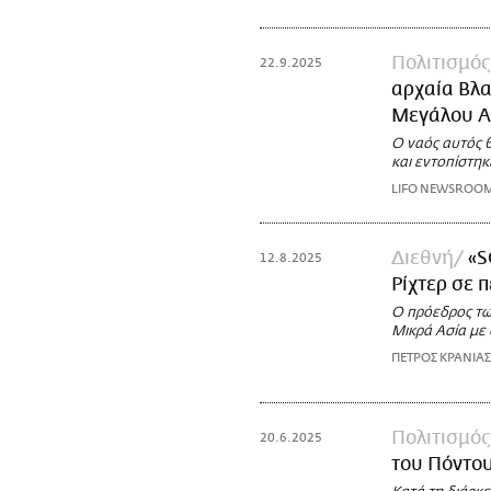
Πολιτισμός
22.9.2025
αρχαία Βλα
Μεγάλου Α
Ο ναός αυτός 
και εντοπίστη
LIFO NEWSROO
Διεθνή
«S
12.8.2025
Ρίχτερ σε 
Ο πρόεδρος τω
Μικρά Ασία με 
ΠΕΤΡΟΣ ΚΡΑΝΙΑΣ
Πολιτισμός
20.6.2025
του Πόντου