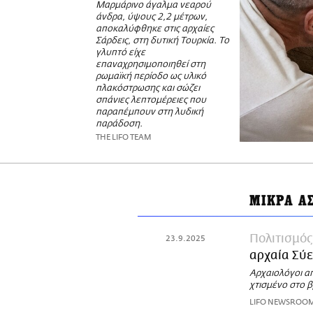
Μαρμάρινο άγαλμα νεαρού
άνδρα, ύψους 2,2 μέτρων,
αποκαλύφθηκε στις αρχαίες
Σάρδεις, στη δυτική Τουρκία. Το
γλυπτό είχε
επαναχρησιμοποιηθεί στη
ρωμαϊκή περίοδο ως υλικό
πλακόστρωσης και σώζει
σπάνιες λεπτομέρειες που
παραπέμπουν στη λυδική
παράδοση.
THE LIFO TEAM
ΜΙΚΡΑ Α
Πολιτισμός
23.9.2025
αρχαία Σύε
Αρχαιολόγοι α
χτισμένο στο 
LIFO NEWSROO