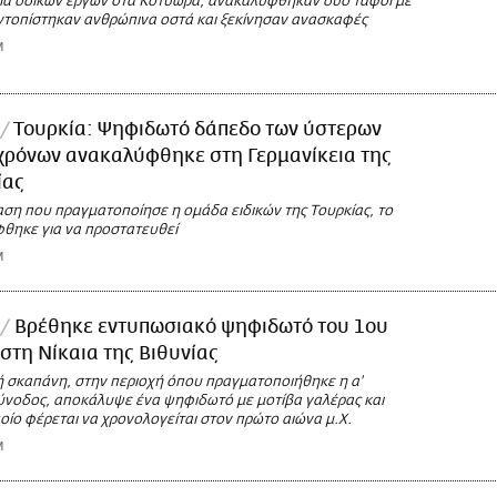
εια οδικών έργων στα Κοτύωρα, ανακαλύφθηκαν δύο τάφοι με
Εντοπίστηκαν ανθρώπινα οστά και ξεκίνησαν ανασκαφές
M
Τουρκία: Ψηφιδωτό δάπεδο των ύστερων
χρόνων ανακαλύφθηκε στη Γερμανίκεια της
ίας
αση που πραγματοποίησε η ομάδα ειδικών της Τουρκίας, το
θηκε για να προστατευθεί
M
Βρέθηκε εντυπωσιακό ψηφιδωτό του 1ου
 στη Νίκαια της Βιθυνίας
ή σκαπάνη, στην περιοχή όπου πραγματοποιήθηκε η α'
ύνοδος, αποκάλυψε ένα ψηφιδωτό με μοτίβα γαλέρας και
οίο φέρεται να χρονολογείται στον πρώτο αιώνα μ.Χ.
M