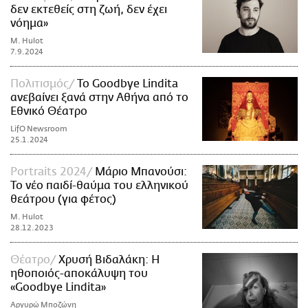
δεν εκτεθείς στη ζωή, δεν έχει
νόημα»
M. Hulot
7.9.2024
Πολιτισμός
To Goodbye Lindita
ανεβαίνει ξανά στην Αθήνα από το
Εθνικό Θέατρο
LifO Newsroom
25.1.2024
Portraits 2024
Μάριο Μπανούσι:
Το νέο παιδί-θαύμα του ελληνικού
θεάτρου (για φέτος)
M. Hulot
28.12.2023
Θέατρο
Χρυσή Βιδαλάκη: Η
ηθοποιός-αποκάλυψη του
«Goodbye Lindita»
Αργυρώ Μποζώνη