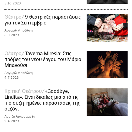
5.10.2023
Θέατρο
9 θεατρικές παραστάσεις
για τον Σεπτέμβριο
Αργυρώ Μποζώνη
6.9.2023
Θέατρο
Taverna Miresia: Στις
πρόβες του νέου έργου του Μάριο
Μπανούσι
Αργυρώ Μποζώνη
4.7.2023
Κριτική Θεάτρου
«Goodbye,
Lindita»: Είναι δικαίως μια από τις
πιο συζητημένες παραστάσεις της
σεζόν;
Λουίζα Αρκουμανέα
9.4.2023