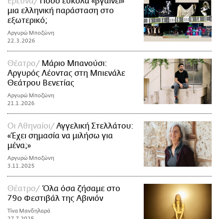
Έρευνα
Πόσο εύκολα «βγαίνει»
μια ελληνική παράσταση στο
εξωτερικό;
Αργυρώ Μποζώνη
22.3.2026
Θέατρο
Μάριο Μπανούσι:
Αργυρός Λέοντας στη Μπιενάλε
Θεάτρου Βενετίας
Αργυρώ Μποζώνη
21.1.2026
Οι Αθηναίοι
Αγγελική Στελλάτου:
«Έχει σημασία να μιλήσω για
μένα;»
Αργυρώ Μποζώνη
3.11.2025
Θέατρο
Όλα όσα ζήσαμε στο
79ο Φεστιβάλ της Αβινιόν
Τίνα Μανδηλαρά
27.7.2025