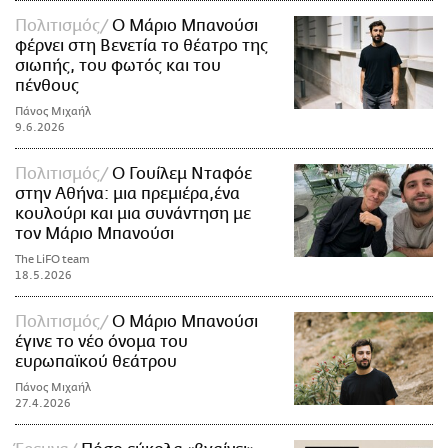
Πολιτισμός
Ο Μάριο Μπανούσι
φέρνει στη Βενετία το θέατρο της
σιωπής, του φωτός και του
πένθους
Πάνος Μιχαήλ
9.6.2026
Πολιτισμός
Ο Γουίλεμ Νταφόε
στην Αθήνα: μια πρεμιέρα,ένα
κουλούρι και μια συνάντηση με
τον Μάριο Μπανούσι
The LiFO team
18.5.2026
Πολιτισμός
Ο Μάριο Μπανούσι
έγινε το νέο όνομα του
ευρωπαϊκού θεάτρου
Πάνος Μιχαήλ
27.4.2026