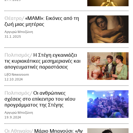
Θέατρο
«ΜΑΜΙ»: Εικόνες από τη
ζωή μιας μητέρας
Αργυρώ Μποζώνη
31.1.2025
Πολιτισμός
Η Στέγη εγκαινιάζει
τις κυριακάτικες μεσημεριανές και
απογευματινές παραστάσεις
LifO Newsroom
12.10.2024
Πολιτισμός
Οι ανθρώπινες
σχέσεις στο επίκεντρο του νέου
προγράμματος της Στέγης
Αργυρώ Μποζώνη
19.9.2024
Οι Αθηναίοι
Μάριο Μπανούσι: «Αν