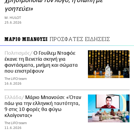
χρησιμοποιώ τον λόγο, η σιωπή με
ΑΜΠΑ
γοητεύει»
PRINT
M. HULOT
25.6.2026
ΠΡΟΣΦΑΤΕΣ ΕΙΔΗΣΕΙΣ
ΜΑΡΙΟ ΜΠΑΝΟΥΣΙ
Πολιτισμός
Ο Γουίλεμ Νταφόε
έκανε τη Βενετία σκηνή για
φαντάσματα, μνήμη και σώματα
που επιστρέφουν
The LiFO team
16.6.2026
Ελλάδα
Mάριο Μπανούσι: «Όταν
πάω για την ελληνική ταυτότητα,
9 στις 10 φορές θα φύγω
κλαίγοντας»
The LiFO team
11.6.2026