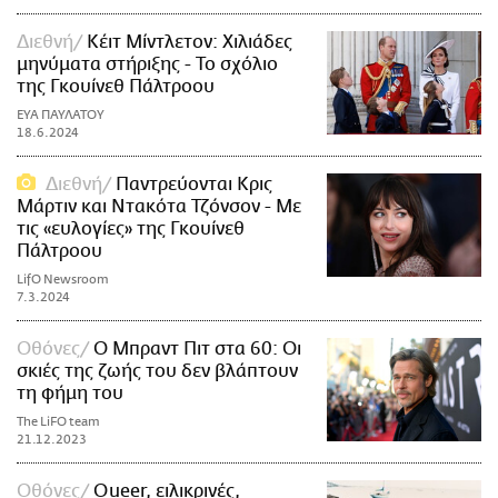
Διεθνή
Κέιτ Μίντλετον: Χιλιάδες
μηνύματα στήριξης - Το σχόλιο
της Γκουίνεθ Πάλτροου
ΕΥΑ ΠΑΥΛΑΤΟΥ
18.6.2024
Διεθνή
Παντρεύονται Κρις
Μάρτιν και Ντακότα Τζόνσον - Με
τις «ευλογίες» της Γκουίνεθ
Πάλτροου
LifO Newsroom
7.3.2024
Οθόνες
Ο Μπραντ Πιτ στα 60: Οι
σκιές της ζωής του δεν βλάπτουν
τη φήμη του
The LiFO team
21.12.2023
Οθόνες
Queer, ειλικρινές,