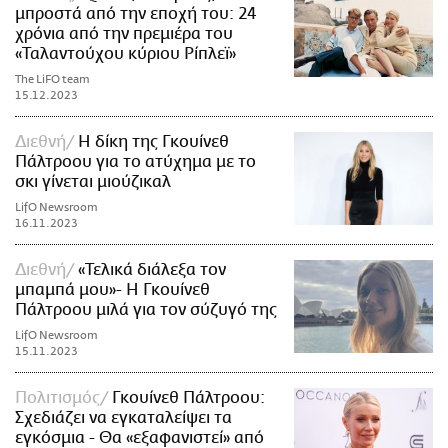
μπροστά από την εποχή του: 24
χρόνια από την πρεμιέρα του
«Ταλαντούχου κύριου Ρίπλεϊ»
The LiFO team
15.12.2023
Διεθνή
H δίκη της Γκουίνεθ
Πάλτροου για το ατύχημα με το
σκι γίνεται μιούζικαλ
LifO Newsroom
16.11.2023
Διεθνή
«Τελικά διάλεξα τον
μπαμπά μου»- Η Γκουίνεθ
Πάλτροου μιλά για τον σύζυγό της
LifO Newsroom
15.11.2023
Πολιτισμός
Γκουίνεθ Πάλτροου:
Σχεδιάζει να εγκαταλείψει τα
εγκόσμια - Θα «εξαφανιστεί» από