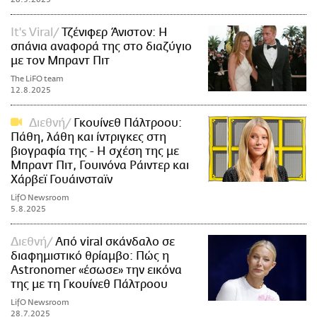
It's Viral
Τζένιφερ Άνιστον: Η
σπάνια αναφορά της στο διαζύγιο
με τον Μπραντ Πιτ
The LiFO team
12.8.2025
Διεθνή
Γκουίνεθ Πάλτροου:
Πάθη, λάθη και ίντριγκες στη
βιογραφία της - Η σχέση της με
Μπραντ Πιτ, Γουινόνα Ράιντερ και
Χάρβεϊ Γουάινσταϊν
LifO Newsroom
5.8.2025
Διεθνή
Από viral σκάνδαλο σε
διαφημιστικό θρίαμβο: Πώς η
Astronomer «έσωσε» την εικόνα
της με τη Γκουίνεθ Πάλτροου
LifO Newsroom
28.7.2025