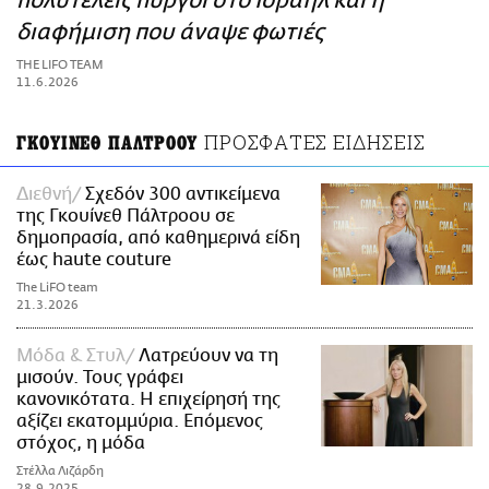
πολυτελείς πύργοι στο Ισραήλ και η
ΑΜΠΑ
διαφήμιση που άναψε φωτιές
PRINT
THE LIFO TEAM
11.6.2026
ΠΡΟΣΦΑΤΕΣ ΕΙΔΗΣΕΙΣ
ΓΚΟΥΙΝΕΘ ΠΑΛΤΡΟΟΥ
Διεθνή
Σχεδόν 300 αντικείμενα
της Γκουίνεθ Πάλτροου σε
δημοπρασία, από καθημερινά είδη
έως haute couture
The LiFO team
21.3.2026
Μόδα & Στυλ
Λατρεύουν να τη
μισούν. Τους γράφει
κανονικότατα. Η επιχείρησή της
αξίζει εκατομμύρια. Επόμενος
στόχος, η μόδα
Στέλλα Λιζάρδη
28.9.2025