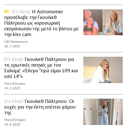
It's Viral
Η Astronomer
προσέλαβε την Γκουίνεθ
Πάλτροου ως «προσωρινή
εκπρόσωπό» της μετά το βίντεο με
την kiss cam
LifO Newsroom
26.7.2025
It's Viral
Γκουίνεθ Πάλτροου για
τις ερωτικές σκηνές με τον
Σαλαμέ: «Έλεγα "εγώ είμαι 109 και
εσύ 14"»
The LiFO team
19.3.2025
It's Viral
Γκουίνεθ Πάλτροου: Οι
ευχές για την έκτη επέτειο γάμου
της
The LiFO team
30.9.2024