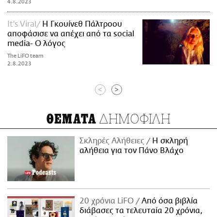
4.8.2023
It's Viral
Η Γκουίνεθ Πάλτροου
αποφάσισε να απέχει από τα social
media- Ο λόγος
The LiFO team
2.8.2023
<
>
ΔΗΜΟΦΙΛΗ
ΘΕΜΑΤΑ
Σκληρές Αλήθειες
H σκληρή
αλήθεια για τον Πάνο Βλάχο
20 χρόνια LiFO
Από όσα βιβλία
διάβασες τα τελευταία 20 χρόνια,