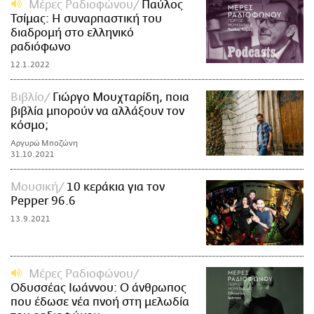
Μέρες Ραδιοφώνου
Παύλος
Τσίμας: Η συναρπαστική του
διαδρομή στο ελληνικό
ραδιόφωνο
12.1.2022
Βιβλίο
Γιώργο Μουχταρίδη, ποια
βιβλία μπορούν να αλλάξουν τον
κόσμο;
Αργυρώ Μποζώνη
31.10.2021
Μουσική
10 κεράκια για τον
Pepper 96.6
13.9.2021
Μέρες Ραδιοφώνου
Οδυσσέας Ιωάννου: Ο άνθρωπος
που έδωσε νέα πνοή στη μελωδία