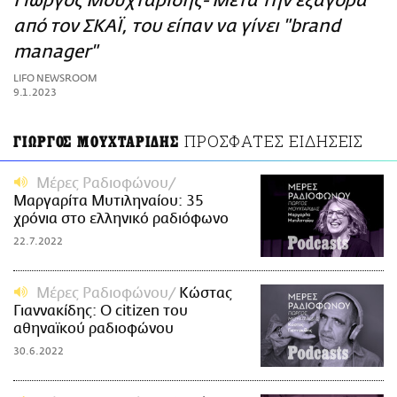
Γιώργος Μουχταρίδης- Μετά την εξαγορά
ΑΜΠΑ
από τον ΣΚΑΪ, του είπαν να γίνει "brand
PRINT
manager"
LIFO NEWSROOM
9.1.2023
ΠΡΟΣΦΑΤΕΣ ΕΙΔΗΣΕΙΣ
ΓΙΩΡΓΟΣ ΜΟΥΧΤΑΡΙΔΗΣ
Μέρες Ραδιοφώνου
Μαργαρίτα Μυτιληναίου: 35
χρόνια στο ελληνικό ραδιόφωνο
22.7.2022
Μέρες Ραδιοφώνου
Κώστας
Γιαννακίδης: Ο citizen του
αθηναϊκού ραδιοφώνου
30.6.2022