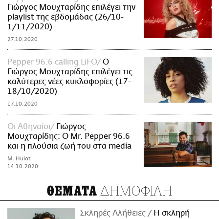
Γιώργος Μουχταρίδης επιλέγει την
playlist της εβδομάδας (26/10-
1/11/2020)
27.10.2020
Pepper 96.6 calling LiFO
O
Γιώργος Μουχταρίδης επιλέγει τις
καλύτερες νέες κυκλοφορίες (17-
18/10/2020)
17.10.2020
Oι Αθηναίοι
Γιώργος
Μουχταρίδης: O Mr. Pepper 96.6
και η πλούσια ζωή του στα media
M. Hulot
14.10.2020
ΔΗΜΟΦΙΛΗ
ΘΕΜΑΤΑ
Σκληρές Αλήθειες
H σκληρή