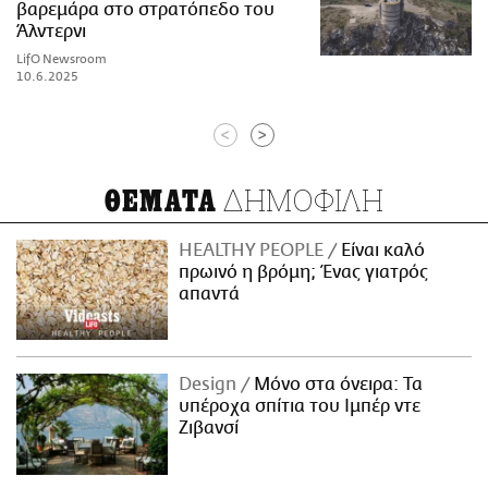
βαρεμάρα στο στρατόπεδο του
Άλντερνι
LifO Newsroom
10.6.2025
<
>
ΔΗΜΟΦΙΛΗ
ΘΕΜΑΤΑ
HEALTHY PEOPLE
Είναι καλό
πρωινό η βρόμη; Ένας γιατρός
απαντά
Design
Μόνο στα όνειρα: Τα
υπέροχα σπίτια του Ιμπέρ ντε
Ζιβανσί