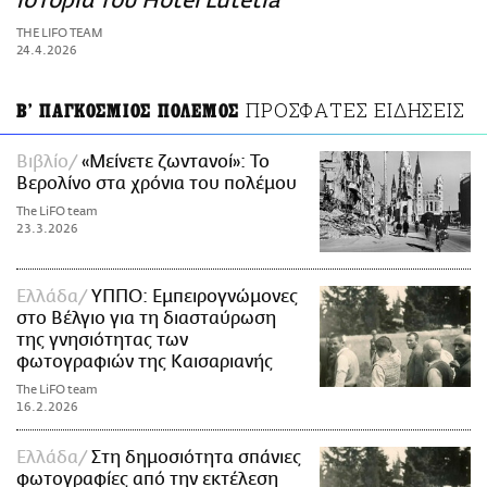
ιστορία του Hôtel Lutetia
ΑΜΠΑ
THE LIFO TEAM
PRINT
24.4.2026
ΠΡΟΣΦΑΤΕΣ ΕΙΔΗΣΕΙΣ
Β' ΠΑΓΚΟΣΜΙΟΣ ΠΟΛΕΜΟΣ
Βιβλίο
«Μείνετε ζωντανοί»: Το
Βερολίνο στα χρόνια του πολέμου
The LiFO team
23.3.2026
Ελλάδα
ΥΠΠΟ: Εμπειρογνώμονες
στο Βέλγιο για τη διασταύρωση
της γνησιότητας των
φωτογραφιών της Καισαριανής
The LiFO team
16.2.2026
Ελλάδα
Στη δημοσιότητα σπάνιες
φωτογραφίες από την εκτέλεση