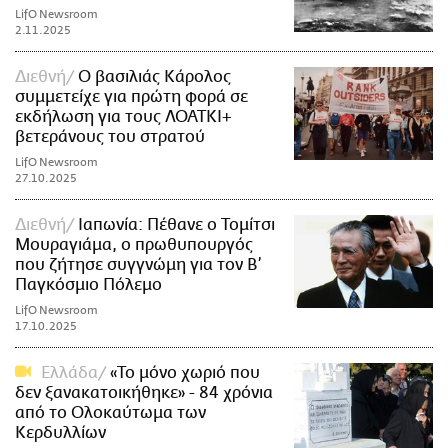
LifO Newsroom
2.11.2025
Διεθνή
Ο βασιλιάς Κάρολος
συμμετείχε για πρώτη φορά σε
εκδήλωση για τους ΛΟΑΤΚΙ+
βετεράνους του στρατού
LifO Newsroom
27.10.2025
Διεθνή
Ιαπωνία: Πέθανε ο Τομίτσι
Μουραγιάμα, ο πρωθυπουργός
που ζήτησε συγγνώμη για τον Β’
Παγκόσμιο Πόλεμο
LifO Newsroom
17.10.2025
Ελλάδα
«Το μόνο χωριό που
δεν ξανακατοικήθηκε» - 84 χρόνια
από το Ολοκαύτωμα των
Κερδυλλίων