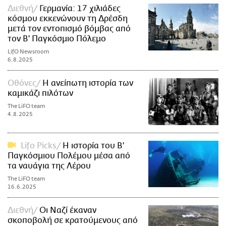
Διεθνή
Γερμανία: 17 χιλιάδες
κόσμου εκκενώνουν τη Δρέσδη
μετά τον εντοπισμό βόμβας από
τον Β' Παγκόσμιο Πόλεμο
LifO Newsroom
6.8.2025
Οθόνες
Η ανείπωτη ιστορία των
καμικάζι πιλότων
The LiFO team
4.8.2025
Lifo Picks
Η ιστορία του Β'
Παγκόσμιου Πολέμου μέσα από
τα ναυάγια της Λέρου
The LiFO team
16.6.2025
Διεθνή
Οι Ναζί έκαναν
σκοποβολή σε κρατούμενους από