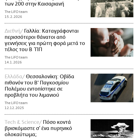
των 200 στην Καισαριανή
The LiFO team
15.2.2026
Διεθνή
Γαλλία: Καταγράφονται
περισσότεροι θάνατοι από
γεννήσεις για πρώτη φορά μετά το
τέλος του Β΄ΠΠ
The LiFO team
14.1.2026
Ελλάδα
Θεσσαλονίκη: Οβίδα
πιθανόν του Β' Παγκοσμίου
Πολέμου εντοπίστηκε σε
προβλήτα του λιμανιού
The LiFO team
12.12.2025
Τech & Science
Πόσο κοντά
βρισκόμαστε σ’ ένα πυρηνικό
ολοκαύτωμα;