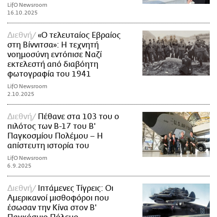
LifO Newsroom
16.10.2025
Διεθνή
«Ο τελευταίος Εβραίος
στη Βίννιτσα»: Η τεχνητή
νοημοσύνη εντόπισε Ναζί
εκτελεστή από διαβόητη
φωτογραφία του 1941
LifO Newsroom
2.10.2025
Διεθνή
Πέθανε στα 103 του ο
πιλότος των Β-17 του Β'
Παγκοσμίου Πολέμου – Η
απίστευτη ιστορία του
LifO Newsroom
6.9.2025
Διεθνή
Ιπτάμενες Τίγρεις: Οι
Αμερικανοί μισθοφόροι που
έσωσαν την Κίνα στον Β'