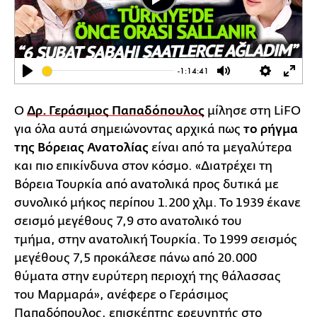
Play
-1:14:41
Play
Mute
Settings
Ente
full
Ο
Δρ. Γεράσιμος Παπαδόπουλος
μίλησε στη LiFO
για όλα αυτά σημειώνοντας αρχικά πως
το ρήγμα
της Βόρειας Ανατολίας
είναι από τα μεγαλύτερα
και πιο επικίνδυνα στον κόσμο. «Διατρέχει τη
Βόρεια Τουρκία από ανατολικά προς δυτικά με
συνολικό μήκος περίπου 1.200 χλμ. Το 1939 έκανε
σεισμό μεγέθους 7,9 στο ανατολικό του
τμήμα, στην ανατολική Τουρκία. Το 1999 σεισμός
μεγέθους 7,5 προκάλεσε πάνω από 20.000
θύματα στην ευρύτερη περιοχή της θάλασσας
του Μαρμαρά», ανέφερε ο Γεράσιμος
Παπαδόπουλος, επισκέπτης ερευνητής στο