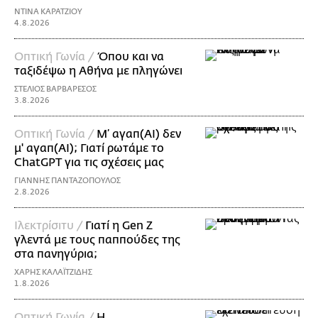
ΝΤΙΝΑ ΚΑΡΑΤΖΙΟΥ
4.8.2026
Οπτική Γωνία /
Όπου και να
ταξιδέψω η Αθήνα με πληγώνει
ΣΤΕΛΙΟΣ ΒΑΡΒΑΡΕΣΟΣ
3.8.2026
Οπτική Γωνία /
Μ’ αγαπ(AI) δεν
μ' αγαπ(ΑΙ); Γιατί ρωτάμε το
ChatGPT για τις σχέσεις μας
ΓΙΑΝΝΗΣ ΠΑΝΤΑΖΟΠΟΥΛΟΣ
2.8.2026
Ιλεκτρίσιτυ /
Γιατί η Gen Z
γλεντά με τους παππούδες της
στα πανηγύρια;
ΧΑΡΗΣ ΚΑΛΑΪΤΖΙΔΗΣ
1.8.2026
Οπτική Γωνία /
Η