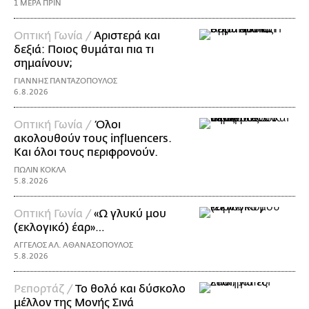
1 ΜΕΡΑ ΠΡΙΝ
Οπτική Γωνία /
Αριστερά και
δεξιά: Ποιος θυμάται πια τι
σημαίνουν;
ΓΙΑΝΝΗΣ ΠΑΝΤΑΖΟΠΟΥΛΟΣ
6.8.2026
Οπτική Γωνία /
Όλοι
ακολουθούν τους influencers.
Και όλοι τους περιφρονούν.
ΠΩΛΙΝ ΚΟΚΛΑ
5.8.2026
Οπτική Γωνία /
«Ω γλυκύ μου
(εκλογικό) έαρ»…
ΑΓΓΕΛΟΣ ΑΛ. ΑΘΑΝΑΣΟΠΟΥΛΟΣ
5.8.2026
Ρεπορτάζ /
Το θολό και δύσκολο
μέλλον της Μονής Σινά