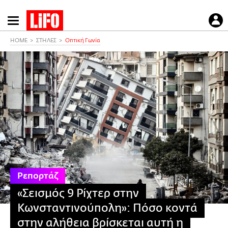
Παράκαμψη
προς
το
HOME
ΣΤΗΛΕΣ
Οπτική Γωνία
κυρίως
περιεχόμενο
Ρεπορτάζ
«Σεισμός 9 Ρίχτερ στην
Κωνσταντινούπολη»: Πόσο κοντά
στην αλήθεια βρίσκεται αυτή η