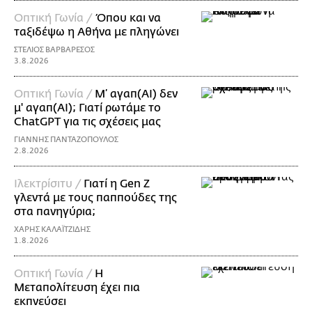
Οπτική Γωνία /
Όπου και να
ταξιδέψω η Αθήνα με πληγώνει
ΣΤΕΛΙΟΣ ΒΑΡΒΑΡΕΣΟΣ
3.8.2026
Οπτική Γωνία /
Μ’ αγαπ(AI) δεν
μ' αγαπ(ΑΙ); Γιατί ρωτάμε το
ChatGPT για τις σχέσεις μας
ΓΙΑΝΝΗΣ ΠΑΝΤΑΖΟΠΟΥΛΟΣ
2.8.2026
Ιλεκτρίσιτυ /
Γιατί η Gen Z
γλεντά με τους παππούδες της
στα πανηγύρια;
ΧΑΡΗΣ ΚΑΛΑΪΤΖΙΔΗΣ
1.8.2026
Οπτική Γωνία /
Η
Μεταπολίτευση έχει πια
εκπνεύσει