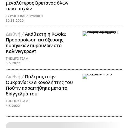
μεγαλύτερος Βρετανός όλων
των εποχών
ΕΥΤΥΧΗΣ ΒΑΡΔΟΥΛΑΚΗΣ
30.11.2020
Διεθνή /
Ακάθεκτη η Ρωσία:
Προσομοίωση εκτόξευσης
πυρηνικών πυραύλων στο
Καλίνινγκραντ
THE LIFO TEAM
5.5.2022
Διεθνή /
Πόλεμος στην
Ουκρανία: Ο εικονολήπτης του
Πούτιν παραιτήθηκε μετά το
διάγγελμά του
THE LIFO TEAM
4.5.2022